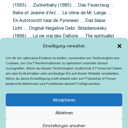
(1993) … Zuckerbaby (1985) … Das Feuerzeug …
Bebe et Jeanne d’Arc … Le crime de Mr. Lange …
En Autotoocht naar de Pyreneen … Das blaue
Licht … Original-Negative Gebr. Skladanowsky
(1896) … La vie vrai des Daltons … The spiritualist
photographer … Feuer im Fjord … The Song of the
Einwilligung verwalten
shirt … Dornröschen … Die Geschichte der
Um dir ein optimales Erlebnis zu bieten, verwenden wir Technologien wie
Grubenlampe … Tolstoy … Grün ist die Heide …
Cookies, um Ger??teinformationen zu speichern und/oder darauf
Lady Hamilton … Mütter verzaget nicht …
zuzugreifen. Wenn du diesen Technologien zustimmst, k??nnen wir Daten
wie das Surfverhalten oder eindeutige IDs auf dieser Website verarbeiten.
Ruttmann Werbefilme
Wenn du deine Einwillligung nicht erteilst oder zur??ckziehst, k??nnen
bestimmte Merkmale und Funktionen beeintr??chtigt werden.
Akzeptieren
Ablehnen
Kontakt
Impressum
Cookie-Richtlinie (EU)
Einstellungen ansehen