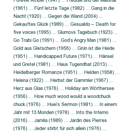
Forever Amber (1947) … Freddie und der Millionär
(1961) … Fünf letzte Tage (1982) … Gang in die
Nacht (1920) … Gegen die Wand (2004) …
Gekauftes Glück (1989) … Gesualdo – Death for
five voices (1995) … Glumovs Tagebuch (1923) …
Go Trabi Go (1991) … God’s Angry Man (1981) …
Gold aus Gletschern (1956) … Grün ist die Heide
(1951) … Handicapped Future (1971) … Hänsel
und Gretel (1981) … Haus Tugendhat (2013) …
Heidelberger Romanze (1951) … Helden (1958) …
Helena (1922) … Herbst der Gammler (1967) …
Herz aus Glas (1976) … Holiday am Wörthersee
(1956) … How much wood would a woodchuck
chuck (1976) … Huei’s Sermon (1981) … In einem
Jahr mit 13 Monden (1978) … Into the Inferno
(2016) … Jamila (1989) … Jardin des Pierres
(1976) … Jeder stirbt für sich allein (1976) …