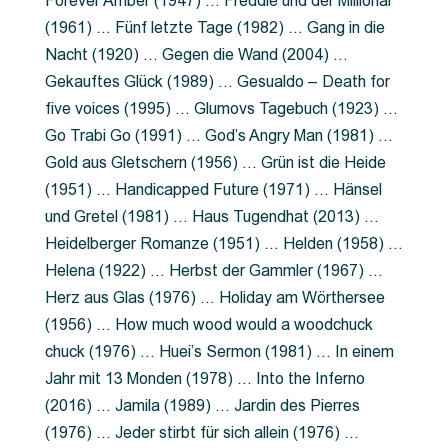
Forever Amber (1947) … Freddie und der Millionär
(1961) … Fünf letzte Tage (1982) … Gang in die
Nacht (1920) … Gegen die Wand (2004) …
Gekauftes Glück (1989) … Gesualdo – Death for
five voices (1995) … Glumovs Tagebuch (1923) …
Go Trabi Go (1991) … God’s Angry Man (1981) …
Gold aus Gletschern (1956) … Grün ist die Heide
(1951) … Handicapped Future (1971) … Hänsel
und Gretel (1981) … Haus Tugendhat (2013) …
Heidelberger Romanze (1951) … Helden (1958) …
Helena (1922) … Herbst der Gammler (1967) …
Herz aus Glas (1976) … Holiday am Wörthersee
(1956) … How much wood would a woodchuck
chuck (1976) … Huei’s Sermon (1981) … In einem
Jahr mit 13 Monden (1978) … Into the Inferno
(2016) … Jamila (1989) … Jardin des Pierres
(1976) … Jeder stirbt für sich allein (1976) …