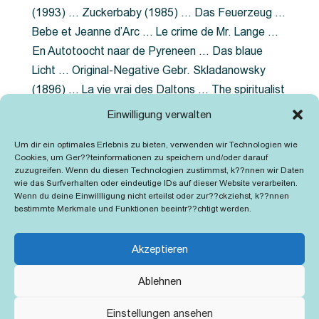
(1993) … Zuckerbaby (1985) … Das Feuerzeug …
Bebe et Jeanne d’Arc … Le crime de Mr. Lange …
En Autotoocht naar de Pyreneen … Das blaue
Licht … Original-Negative Gebr. Skladanowsky
(1896) … La vie vrai des Daltons … The spiritualist
photographer … Feuer im Fjord … The Song of the
Einwilligung verwalten
shirt … Dornröschen … Die Geschichte der
Um dir ein optimales Erlebnis zu bieten, verwenden wir Technologien wie
Grubenlampe … Tolstoy … Grün ist die Heide …
Cookies, um Ger??teinformationen zu speichern und/oder darauf
Lady Hamilton … Mütter verzaget nicht …
zuzugreifen. Wenn du diesen Technologien zustimmst, k??nnen wir Daten
wie das Surfverhalten oder eindeutige IDs auf dieser Website verarbeiten.
Ruttmann Werbefilme
Wenn du deine Einwillligung nicht erteilst oder zur??ckziehst, k??nnen
bestimmte Merkmale und Funktionen beeintr??chtigt werden.
Akzeptieren
Ablehnen
Kontakt
Impressum
Cookie-Richtlinie (EU)
Einstellungen ansehen