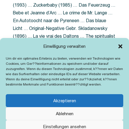
(1993) … Zuckerbaby (1985) … Das Feuerzeug …
Bebe et Jeanne d’Arc … Le crime de Mr. Lange …
En Autotoocht naar de Pyreneen … Das blaue
Licht … Original-Negative Gebr. Skladanowsky
(1896) … La vie vrai des Daltons … The spiritualist
photographer … Feuer im Fjord … The Song of the
Einwilligung verwalten
shirt … Dornröschen … Die Geschichte der
Um dir ein optimales Erlebnis zu bieten, verwenden wir Technologien wie
Grubenlampe … Tolstoy … Grün ist die Heide …
Cookies, um Ger??teinformationen zu speichern und/oder darauf
Lady Hamilton … Mütter verzaget nicht …
zuzugreifen. Wenn du diesen Technologien zustimmst, k??nnen wir Daten
wie das Surfverhalten oder eindeutige IDs auf dieser Website verarbeiten.
Ruttmann Werbefilme
Wenn du deine Einwillligung nicht erteilst oder zur??ckziehst, k??nnen
bestimmte Merkmale und Funktionen beeintr??chtigt werden.
Akzeptieren
Ablehnen
Kontakt
Impressum
Cookie-Richtlinie (EU)
Einstellungen ansehen