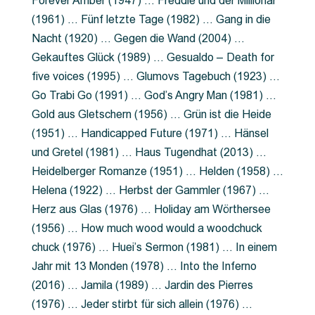
Forever Amber (1947) … Freddie und der Millionär
(1961) … Fünf letzte Tage (1982) … Gang in die
Nacht (1920) … Gegen die Wand (2004) …
Gekauftes Glück (1989) … Gesualdo – Death for
five voices (1995) … Glumovs Tagebuch (1923) …
Go Trabi Go (1991) … God’s Angry Man (1981) …
Gold aus Gletschern (1956) … Grün ist die Heide
(1951) … Handicapped Future (1971) … Hänsel
und Gretel (1981) … Haus Tugendhat (2013) …
Heidelberger Romanze (1951) … Helden (1958) …
Helena (1922) … Herbst der Gammler (1967) …
Herz aus Glas (1976) … Holiday am Wörthersee
(1956) … How much wood would a woodchuck
chuck (1976) … Huei’s Sermon (1981) … In einem
Jahr mit 13 Monden (1978) … Into the Inferno
(2016) … Jamila (1989) … Jardin des Pierres
(1976) … Jeder stirbt für sich allein (1976) …