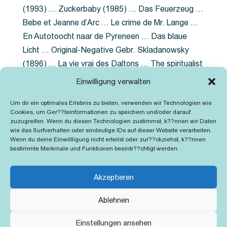
(1993) … Zuckerbaby (1985) … Das Feuerzeug …
Bebe et Jeanne d’Arc … Le crime de Mr. Lange …
En Autotoocht naar de Pyreneen … Das blaue
Licht … Original-Negative Gebr. Skladanowsky
(1896) … La vie vrai des Daltons … The spiritualist
photographer … Feuer im Fjord … The Song of the
Einwilligung verwalten
shirt … Dornröschen … Die Geschichte der
Um dir ein optimales Erlebnis zu bieten, verwenden wir Technologien wie
Grubenlampe … Tolstoy … Grün ist die Heide …
Cookies, um Ger??teinformationen zu speichern und/oder darauf
Lady Hamilton … Mütter verzaget nicht …
zuzugreifen. Wenn du diesen Technologien zustimmst, k??nnen wir Daten
wie das Surfverhalten oder eindeutige IDs auf dieser Website verarbeiten.
Ruttmann Werbefilme
Wenn du deine Einwillligung nicht erteilst oder zur??ckziehst, k??nnen
bestimmte Merkmale und Funktionen beeintr??chtigt werden.
Akzeptieren
Ablehnen
Kontakt
Impressum
Cookie-Richtlinie (EU)
Einstellungen ansehen