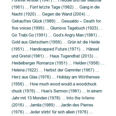
Forever Amber (1947) … Freddie und der Millionär
(1961) … Fünf letzte Tage (1982) … Gang in die
Nacht (1920) … Gegen die Wand (2004) …
Gekauftes Glück (1989) … Gesualdo – Death for
five voices (1995) … Glumovs Tagebuch (1923) …
Go Trabi Go (1991) … God’s Angry Man (1981) …
Gold aus Gletschern (1956) … Grün ist die Heide
(1951) … Handicapped Future (1971) … Hänsel
und Gretel (1981) … Haus Tugendhat (2013) …
Heidelberger Romanze (1951) … Helden (1958) …
Helena (1922) … Herbst der Gammler (1967) …
Herz aus Glas (1976) … Holiday am Wörthersee
(1956) … How much wood would a woodchuck
chuck (1976) … Huei’s Sermon (1981) … In einem
Jahr mit 13 Monden (1978) … Into the Inferno
(2016) … Jamila (1989) … Jardin des Pierres
(1976) … Jeder stirbt für sich allein (1976) …