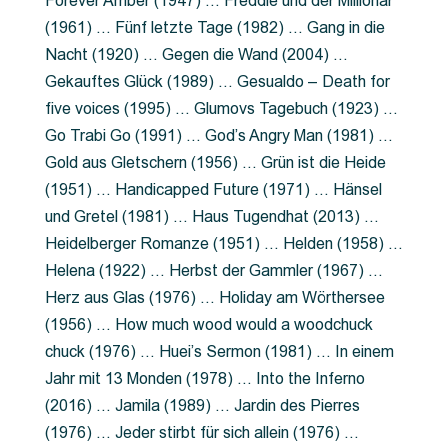
Forever Amber (1947) … Freddie und der Millionär
(1961) … Fünf letzte Tage (1982) … Gang in die
Nacht (1920) … Gegen die Wand (2004) …
Gekauftes Glück (1989) … Gesualdo – Death for
five voices (1995) … Glumovs Tagebuch (1923) …
Go Trabi Go (1991) … God’s Angry Man (1981) …
Gold aus Gletschern (1956) … Grün ist die Heide
(1951) … Handicapped Future (1971) … Hänsel
und Gretel (1981) … Haus Tugendhat (2013) …
Heidelberger Romanze (1951) … Helden (1958) …
Helena (1922) … Herbst der Gammler (1967) …
Herz aus Glas (1976) … Holiday am Wörthersee
(1956) … How much wood would a woodchuck
chuck (1976) … Huei’s Sermon (1981) … In einem
Jahr mit 13 Monden (1978) … Into the Inferno
(2016) … Jamila (1989) … Jardin des Pierres
(1976) … Jeder stirbt für sich allein (1976) …