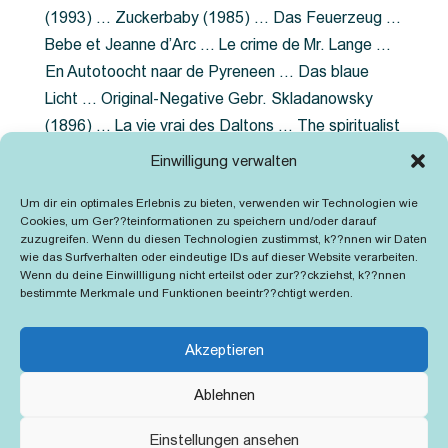
(1993) … Zuckerbaby (1985) … Das Feuerzeug …
Bebe et Jeanne d’Arc … Le crime de Mr. Lange …
En Autotoocht naar de Pyreneen … Das blaue
Licht … Original-Negative Gebr. Skladanowsky
(1896) … La vie vrai des Daltons … The spiritualist
photographer … Feuer im Fjord … The Song of the
Einwilligung verwalten
shirt … Dornröschen … Die Geschichte der
Um dir ein optimales Erlebnis zu bieten, verwenden wir Technologien wie
Grubenlampe … Tolstoy … Grün ist die Heide …
Cookies, um Ger??teinformationen zu speichern und/oder darauf
Lady Hamilton … Mütter verzaget nicht …
zuzugreifen. Wenn du diesen Technologien zustimmst, k??nnen wir Daten
wie das Surfverhalten oder eindeutige IDs auf dieser Website verarbeiten.
Ruttmann Werbefilme
Wenn du deine Einwillligung nicht erteilst oder zur??ckziehst, k??nnen
bestimmte Merkmale und Funktionen beeintr??chtigt werden.
Akzeptieren
Ablehnen
Kontakt
Impressum
Cookie-Richtlinie (EU)
Einstellungen ansehen