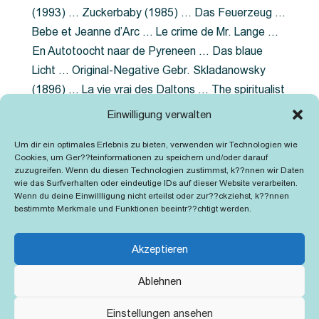
(1993) … Zuckerbaby (1985) … Das Feuerzeug …
Bebe et Jeanne d’Arc … Le crime de Mr. Lange …
En Autotoocht naar de Pyreneen … Das blaue
Licht … Original-Negative Gebr. Skladanowsky
(1896) … La vie vrai des Daltons … The spiritualist
photographer … Feuer im Fjord … The Song of the
Einwilligung verwalten
shirt … Dornröschen … Die Geschichte der
Um dir ein optimales Erlebnis zu bieten, verwenden wir Technologien wie
Grubenlampe … Tolstoy … Grün ist die Heide …
Cookies, um Ger??teinformationen zu speichern und/oder darauf
Lady Hamilton … Mütter verzaget nicht …
zuzugreifen. Wenn du diesen Technologien zustimmst, k??nnen wir Daten
wie das Surfverhalten oder eindeutige IDs auf dieser Website verarbeiten.
Ruttmann Werbefilme
Wenn du deine Einwillligung nicht erteilst oder zur??ckziehst, k??nnen
bestimmte Merkmale und Funktionen beeintr??chtigt werden.
Akzeptieren
Ablehnen
Kontakt
Impressum
Cookie-Richtlinie (EU)
Einstellungen ansehen