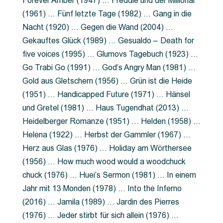
Forever Amber (1947) … Freddie und der Millionär
(1961) … Fünf letzte Tage (1982) … Gang in die
Nacht (1920) … Gegen die Wand (2004) …
Gekauftes Glück (1989) … Gesualdo – Death for
five voices (1995) … Glumovs Tagebuch (1923) …
Go Trabi Go (1991) … God’s Angry Man (1981) …
Gold aus Gletschern (1956) … Grün ist die Heide
(1951) … Handicapped Future (1971) … Hänsel
und Gretel (1981) … Haus Tugendhat (2013) …
Heidelberger Romanze (1951) … Helden (1958) …
Helena (1922) … Herbst der Gammler (1967) …
Herz aus Glas (1976) … Holiday am Wörthersee
(1956) … How much wood would a woodchuck
chuck (1976) … Huei’s Sermon (1981) … In einem
Jahr mit 13 Monden (1978) … Into the Inferno
(2016) … Jamila (1989) … Jardin des Pierres
(1976) … Jeder stirbt für sich allein (1976) …