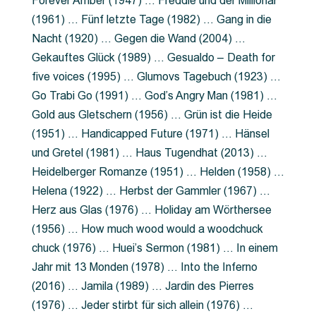
Forever Amber (1947) … Freddie und der Millionär
(1961) … Fünf letzte Tage (1982) … Gang in die
Nacht (1920) … Gegen die Wand (2004) …
Gekauftes Glück (1989) … Gesualdo – Death for
five voices (1995) … Glumovs Tagebuch (1923) …
Go Trabi Go (1991) … God’s Angry Man (1981) …
Gold aus Gletschern (1956) … Grün ist die Heide
(1951) … Handicapped Future (1971) … Hänsel
und Gretel (1981) … Haus Tugendhat (2013) …
Heidelberger Romanze (1951) … Helden (1958) …
Helena (1922) … Herbst der Gammler (1967) …
Herz aus Glas (1976) … Holiday am Wörthersee
(1956) … How much wood would a woodchuck
chuck (1976) … Huei’s Sermon (1981) … In einem
Jahr mit 13 Monden (1978) … Into the Inferno
(2016) … Jamila (1989) … Jardin des Pierres
(1976) … Jeder stirbt für sich allein (1976) …