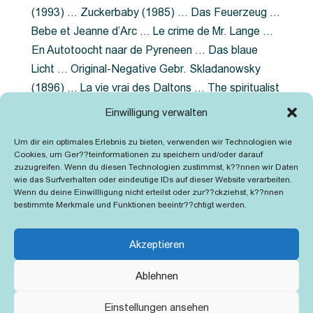
(1993) … Zuckerbaby (1985) … Das Feuerzeug …
Bebe et Jeanne d’Arc … Le crime de Mr. Lange …
En Autotoocht naar de Pyreneen … Das blaue
Licht … Original-Negative Gebr. Skladanowsky
(1896) … La vie vrai des Daltons … The spiritualist
photographer … Feuer im Fjord … The Song of the
Einwilligung verwalten
shirt … Dornröschen … Die Geschichte der
Um dir ein optimales Erlebnis zu bieten, verwenden wir Technologien wie
Grubenlampe … Tolstoy … Grün ist die Heide …
Cookies, um Ger??teinformationen zu speichern und/oder darauf
Lady Hamilton … Mütter verzaget nicht …
zuzugreifen. Wenn du diesen Technologien zustimmst, k??nnen wir Daten
wie das Surfverhalten oder eindeutige IDs auf dieser Website verarbeiten.
Ruttmann Werbefilme
Wenn du deine Einwillligung nicht erteilst oder zur??ckziehst, k??nnen
bestimmte Merkmale und Funktionen beeintr??chtigt werden.
Akzeptieren
Ablehnen
Kontakt
Impressum
Cookie-Richtlinie (EU)
Einstellungen ansehen