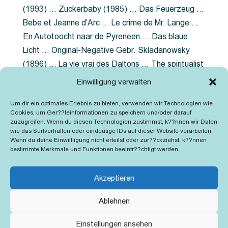
(1993) … Zuckerbaby (1985) … Das Feuerzeug …
Bebe et Jeanne d’Arc … Le crime de Mr. Lange …
En Autotoocht naar de Pyreneen … Das blaue
Licht … Original-Negative Gebr. Skladanowsky
(1896) … La vie vrai des Daltons … The spiritualist
photographer … Feuer im Fjord … The Song of the
Einwilligung verwalten
shirt … Dornröschen … Die Geschichte der
Um dir ein optimales Erlebnis zu bieten, verwenden wir Technologien wie
Grubenlampe … Tolstoy … Grün ist die Heide …
Cookies, um Ger??teinformationen zu speichern und/oder darauf
Lady Hamilton … Mütter verzaget nicht …
zuzugreifen. Wenn du diesen Technologien zustimmst, k??nnen wir Daten
wie das Surfverhalten oder eindeutige IDs auf dieser Website verarbeiten.
Ruttmann Werbefilme
Wenn du deine Einwillligung nicht erteilst oder zur??ckziehst, k??nnen
bestimmte Merkmale und Funktionen beeintr??chtigt werden.
Akzeptieren
Ablehnen
Kontakt
Impressum
Cookie-Richtlinie (EU)
Einstellungen ansehen