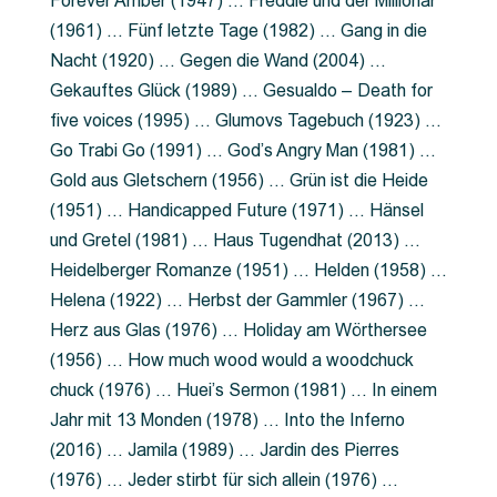
Forever Amber (1947) … Freddie und der Millionär
(1961) … Fünf letzte Tage (1982) … Gang in die
Nacht (1920) … Gegen die Wand (2004) …
Gekauftes Glück (1989) … Gesualdo – Death for
five voices (1995) … Glumovs Tagebuch (1923) …
Go Trabi Go (1991) … God’s Angry Man (1981) …
Gold aus Gletschern (1956) … Grün ist die Heide
(1951) … Handicapped Future (1971) … Hänsel
und Gretel (1981) … Haus Tugendhat (2013) …
Heidelberger Romanze (1951) … Helden (1958) …
Helena (1922) … Herbst der Gammler (1967) …
Herz aus Glas (1976) … Holiday am Wörthersee
(1956) … How much wood would a woodchuck
chuck (1976) … Huei’s Sermon (1981) … In einem
Jahr mit 13 Monden (1978) … Into the Inferno
(2016) … Jamila (1989) … Jardin des Pierres
(1976) … Jeder stirbt für sich allein (1976) …