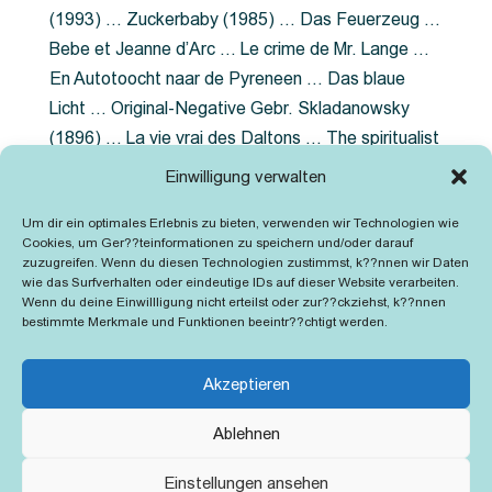
(1993) … Zuckerbaby (1985) … Das Feuerzeug …
Bebe et Jeanne d’Arc … Le crime de Mr. Lange …
En Autotoocht naar de Pyreneen … Das blaue
Licht … Original-Negative Gebr. Skladanowsky
(1896) … La vie vrai des Daltons … The spiritualist
photographer … Feuer im Fjord … The Song of the
Einwilligung verwalten
shirt … Dornröschen … Die Geschichte der
Um dir ein optimales Erlebnis zu bieten, verwenden wir Technologien wie
Grubenlampe … Tolstoy … Grün ist die Heide …
Cookies, um Ger??teinformationen zu speichern und/oder darauf
Lady Hamilton … Mütter verzaget nicht …
zuzugreifen. Wenn du diesen Technologien zustimmst, k??nnen wir Daten
wie das Surfverhalten oder eindeutige IDs auf dieser Website verarbeiten.
Ruttmann Werbefilme
Wenn du deine Einwillligung nicht erteilst oder zur??ckziehst, k??nnen
bestimmte Merkmale und Funktionen beeintr??chtigt werden.
Akzeptieren
Ablehnen
Kontakt
Impressum
Cookie-Richtlinie (EU)
Einstellungen ansehen