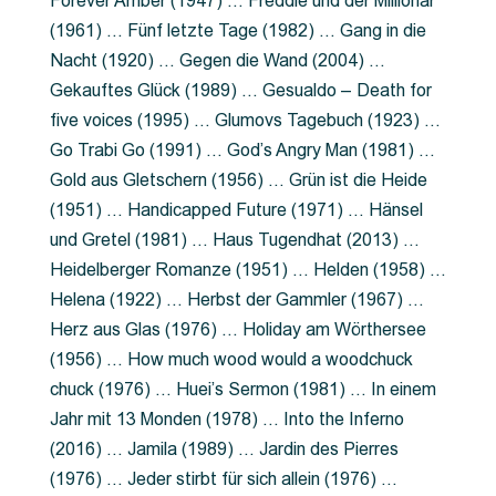
Forever Amber (1947) … Freddie und der Millionär
(1961) … Fünf letzte Tage (1982) … Gang in die
Nacht (1920) … Gegen die Wand (2004) …
Gekauftes Glück (1989) … Gesualdo – Death for
five voices (1995) … Glumovs Tagebuch (1923) …
Go Trabi Go (1991) … God’s Angry Man (1981) …
Gold aus Gletschern (1956) … Grün ist die Heide
(1951) … Handicapped Future (1971) … Hänsel
und Gretel (1981) … Haus Tugendhat (2013) …
Heidelberger Romanze (1951) … Helden (1958) …
Helena (1922) … Herbst der Gammler (1967) …
Herz aus Glas (1976) … Holiday am Wörthersee
(1956) … How much wood would a woodchuck
chuck (1976) … Huei’s Sermon (1981) … In einem
Jahr mit 13 Monden (1978) … Into the Inferno
(2016) … Jamila (1989) … Jardin des Pierres
(1976) … Jeder stirbt für sich allein (1976) …