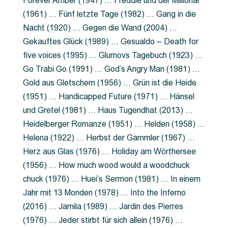
Forever Amber (1947) … Freddie und der Millionär
(1961) … Fünf letzte Tage (1982) … Gang in die
Nacht (1920) … Gegen die Wand (2004) …
Gekauftes Glück (1989) … Gesualdo – Death for
five voices (1995) … Glumovs Tagebuch (1923) …
Go Trabi Go (1991) … God’s Angry Man (1981) …
Gold aus Gletschern (1956) … Grün ist die Heide
(1951) … Handicapped Future (1971) … Hänsel
und Gretel (1981) … Haus Tugendhat (2013) …
Heidelberger Romanze (1951) … Helden (1958) …
Helena (1922) … Herbst der Gammler (1967) …
Herz aus Glas (1976) … Holiday am Wörthersee
(1956) … How much wood would a woodchuck
chuck (1976) … Huei’s Sermon (1981) … In einem
Jahr mit 13 Monden (1978) … Into the Inferno
(2016) … Jamila (1989) … Jardin des Pierres
(1976) … Jeder stirbt für sich allein (1976) …