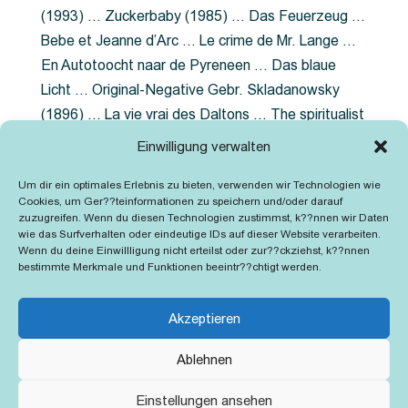
(1993) … Zuckerbaby (1985) … Das Feuerzeug …
Bebe et Jeanne d’Arc … Le crime de Mr. Lange …
En Autotoocht naar de Pyreneen … Das blaue
Licht … Original-Negative Gebr. Skladanowsky
(1896) … La vie vrai des Daltons … The spiritualist
photographer … Feuer im Fjord … The Song of the
Einwilligung verwalten
shirt … Dornröschen … Die Geschichte der
Um dir ein optimales Erlebnis zu bieten, verwenden wir Technologien wie
Grubenlampe … Tolstoy … Grün ist die Heide …
Cookies, um Ger??teinformationen zu speichern und/oder darauf
Lady Hamilton … Mütter verzaget nicht …
zuzugreifen. Wenn du diesen Technologien zustimmst, k??nnen wir Daten
wie das Surfverhalten oder eindeutige IDs auf dieser Website verarbeiten.
Ruttmann Werbefilme
Wenn du deine Einwillligung nicht erteilst oder zur??ckziehst, k??nnen
bestimmte Merkmale und Funktionen beeintr??chtigt werden.
Akzeptieren
Ablehnen
Kontakt
Impressum
Cookie-Richtlinie (EU)
Einstellungen ansehen