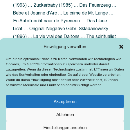
(1993) … Zuckerbaby (1985) … Das Feuerzeug …
Bebe et Jeanne d’Arc … Le crime de Mr. Lange …
En Autotoocht naar de Pyreneen … Das blaue
Licht … Original-Negative Gebr. Skladanowsky
(1896) … La vie vrai des Daltons … The spiritualist
photographer … Feuer im Fjord … The Song of the
Einwilligung verwalten
shirt … Dornröschen … Die Geschichte der
Um dir ein optimales Erlebnis zu bieten, verwenden wir Technologien wie
Grubenlampe … Tolstoy … Grün ist die Heide …
Cookies, um Ger??teinformationen zu speichern und/oder darauf
Lady Hamilton … Mütter verzaget nicht …
zuzugreifen. Wenn du diesen Technologien zustimmst, k??nnen wir Daten
wie das Surfverhalten oder eindeutige IDs auf dieser Website verarbeiten.
Ruttmann Werbefilme
Wenn du deine Einwillligung nicht erteilst oder zur??ckziehst, k??nnen
bestimmte Merkmale und Funktionen beeintr??chtigt werden.
Akzeptieren
Ablehnen
Kontakt
Impressum
Cookie-Richtlinie (EU)
Einstellungen ansehen