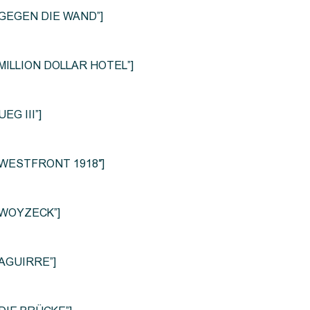
le=”GEGEN DIE WAND”]
e=”MILLION DOLLAR HOTEL”]
UEG III”]
le=”WESTFRONT 1918″]
e=”WOYZECK”]
=”AGUIRRE”]