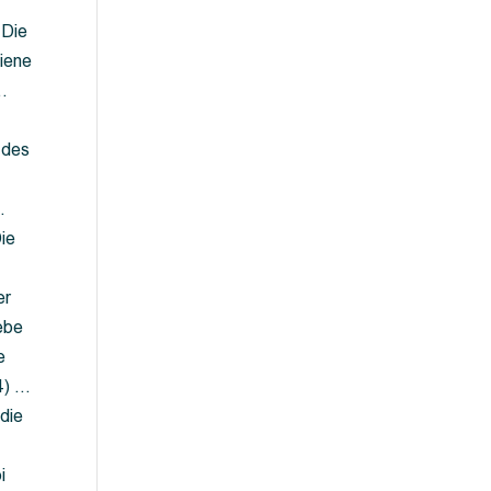
 Die
iene
…
 des
…
ie
er
ebe
e
4) …
die
…
i