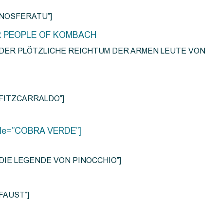
e=”NOSFERATU”]
R PEOPLE OF KOMBACH
title=”DER PLÖTZLICHE REICHTUM DER ARMEN LEUTE VON
e=”FITZCARRALDO”]
title=”COBRA VERDE”]
tle=”DIE LEGENDE VON PINOCCHIO”]
=”FAUST”]