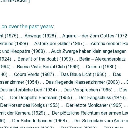
=”DIE BRÜCKE”]
 on over the past years:
ht (1975) … Abwege (1928) … Aguirre – der Zorn Gottes (1972
lraune (1928) … Asterix der Gallier (1967) … Asterix erobert R
ix und Kleopatra (1968) … Auch Zwerge haben klein angefangen
1924) … Benefit of the doubt (1993) … Berlin – Alexanderplatz
 (1994) … Buena Vista Social Club (1999) … Celeste (1980) …
1940) … Cobra Verde (1987) … Das Blaue Licht (1930) … Das
Klassenzimmer (1954) … Das fliegende Klassenzimmer (2003) …
Das unsterbliche Lied (1934) … Das Versprechen (1995) … Das
13) … Der Doppelte Ehemann (1955) … Der Fangschuss (1976)
Der Korsar des Königs (1953) … Der letzte Mohikaner (1965) 
mit der Kamera (1929) … Der plötzliche Reichtum der armen Le
86) … Der Schinderhannes (1958) … Der Schrecken vom Amaz