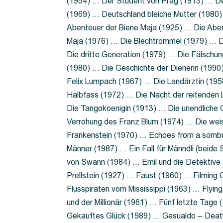
(1954) … Der Student von Prag (1913) … Der
(1969) … Deutschland bleiche Mutter (1980)
Abenteuer der Biene Maja (1925) … Die Abe
Maja (1976) … Die Blechtrommel (1979) … D
Die dritte Generation (1979) … Die Fälschun
(1980) … Die Geschichte der Dienerin (199
Felix Lumpach (1967) … Die Landärztin (195
Halbfass (1972) … Die Nacht der reitenden
Die Tangokoenigin (1913) … Die unendliche G
Verrohung des Franz Blum (1974) … Die wei
Frankenstein (1970) … Echoes from a sombr
Männer (1987) … Ein Fall für Männdli (beide
von Swann (1984) … Emil und die Detektive 
Prellstein (1927) … Faust (1960) … Filming 
Flusspiraten vom Mississippi (1963) … Flyi
und der Millionär (1961) … Fünf letzte Tag
Gekauftes Glück (1989) … Gesualdo – Death