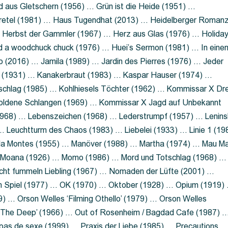
 aus Gletschern (1956) … Grün ist die Heide (1951) …
retel (1981) … Haus Tugendhat (2013) … Heidelberger Roman
 Herbst der Gammler (1967) … Herz aus Glas (1976) … Holida
a woodchuck chuck (1976) … Huei’s Sermon (1981) … In eine
no (2016) … Jamila (1989) … Jardin des Pierres (1976) … Jeder
aft (1931) … Kanakerbraut (1983) … Kaspar Hauser (1974) …
schlag (1985) … Kohlhiesels Töchter (1962) … Kommissar X Dre
goldene Schlangen (1969) … Kommissar X Jagd auf Unbekannt
1968) … Lebenszeichen (1968) … Lederstrumpf (1957) … Lenins
 Leuchtturm des Chaos (1983) … Liebelei (1933) … Linie 1 (19
ola Montes (1955) … Manöver (1988) … Martha (1974) … Mau M
 Moana (1926) … Momo (1986) … Mord und Totschlag (1968) …
icht fummeln Liebling (1967) … Nomaden der Lüfte (2001) …
m Spiel (1977) … OK (1970) … Oktober (1928) … Opium (1919)
) … Orson Welles ‘Filming Othello’ (1979) … Orson Welles
s ‘The Deep’ (1966) … Out of Rosenheim / Bagdad Cafe (1987) 
 pas de sexe (1999) … Praxis der Liebe (1985) … Precautions