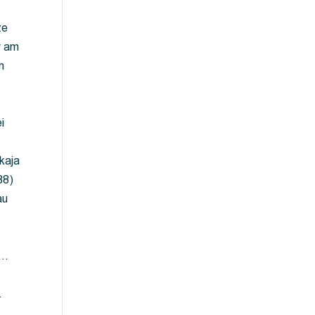
ze
y am
m
i
kaja
88)
au
 …
…