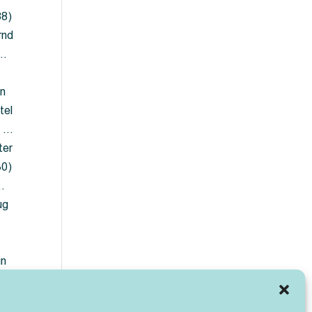
88)
rnd
 …
en
tel
) …
ter
30)
…
ug
ün