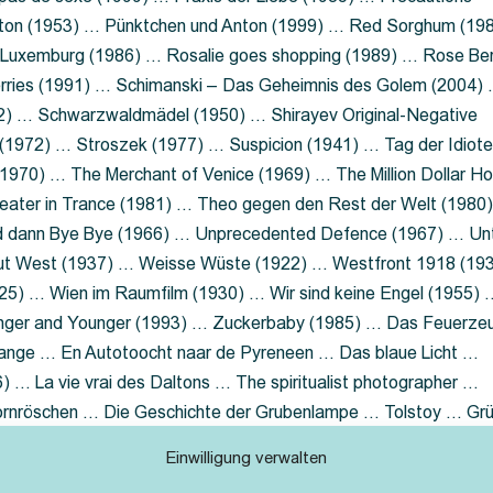
nton (1953) … Pünktchen und Anton (1999) … Red Sorghum (19
a Luxemburg (1986) … Rosalie goes shopping (1989) … Rose Be
rries (1991) … Schimanski – Das Geheimnis des Golem (2004)
2) … Schwarzwaldmädel (1950) … Shirayev Original-Negative
 (1972) … Stroszek (1977) … Suspicion (1941) … Tag der Idiot
970) … The Merchant of Venice (1969) … The Million Dollar Ho
eater in Trance (1981) … Theo gegen den Rest der Welt (1980
d dann Bye Bye (1966) … Unprecedented Defence (1967) … Un
out West (1937) … Weisse Wüste (1922) … Westfront 1918 (19
25) … Wien im Raumfilm (1930) … Wir sind keine Engel (1955) 
ger and Younger (1993) … Zuckerbaby (1985) … Das Feuerze
Lange … En Autotoocht naar de Pyreneen … Das blaue Licht …
 … La vie vrai des Daltons … The spiritualist photographer …
Dornröschen … Die Geschichte der Grubenlampe … Tolstoy … Gr
rzaget nicht … Ruttmann Werbefilme
Einwilligung verwalten