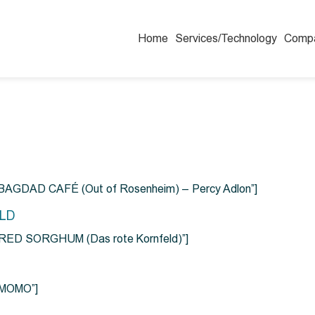
Home
Services/Technology
Comp
=”BAGDAD CAFÉ (Out of Rosenheim) – Percy Adlon”]
ELD
e=”RED SORGHUM (Das rote Kornfeld)”]
=”MOMO”]