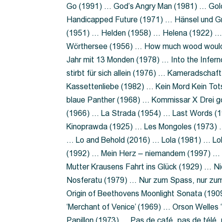
Go (1991) … God’s Angry Man (1981) … Gold
Handicapped Future (1971) … Hänsel und G
(1951) … Helden (1958) … Helena (1922) …
Wörthersee (1956) … How much wood would 
Jahr mit 13 Monden (1978) … Into the Infer
stirbt für sich allein (1976) … Kameradsch
Kassettenliebe (1982) … Kein Mord Kein Tot
blaue Panther (1968) … Kommissar X Drei 
(1966) … La Strada (1954) … Last Words (
Kinoprawda (1925) … Les Mongoles (1973) …
… Lo and Behold (2016) … Lola (1981) … L
(1992) … Mein Herz – niemandem (1997) …
Mutter Krausens Fahrt ins Glück (1929) … N
Nosferatu (1979) … Nur zum Spass, nur zu
Origin of Beethovens Moonlight Sonata (1909
‘Merchant of Venice’ (1969) … Orson Welle
Papillon (1973) … Pas de café, pas de télé,