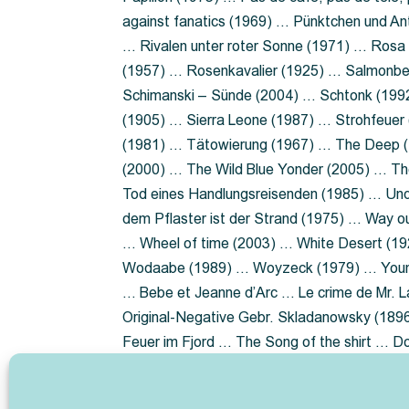
against fanatics (1969) … Pünktchen und A
… Rivalen unter roter Sonne (1971) … Ros
(1957) … Rosenkavalier (1925) … Salmonbe
Schimanski – Sünde (2004) … Schtonk (199
(1905) … Sierra Leone (1987) … Strohfeuer
(1981) … Tätowierung (1967) … The Deep (1
(2000) … The Wild Blue Yonder (2005) … Th
Tod eines Handlungsreisenden (1985) … Un
dem Pflaster ist der Strand (1975) … Way 
… Wheel of time (2003) … White Desert (19
Wodaabe (1989) … Woyzeck (1979) … Youn
… Bebe et Jeanne d’Arc … Le crime de Mr. 
Original-Negative Gebr. Skladanowsky (1896)
Feuer im Fjord … The Song of the shirt … 
ist die Heide … Lady Hamilton … Mütter ve