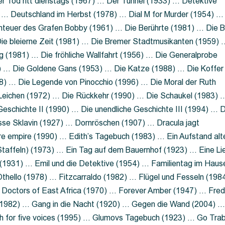
 Tod ritt dienstags (1967) … Der Tunnel (1933) … Detektive
 … Deutschland im Herbst (1978) … Dial M for Murder (1954) …
nteuer des Grafen Bobby (1961) … Die Berührte (1981) … Die B
ie bleierne Zeit (1981) … Die Bremer Stadtmusikanten (1959) 
g (1981) … Die fröhliche Wallfahrt (1956) … Die Generalprobe
0) … Die Goldene Gans (1953) … Die Katze (1988) … Die Koffer
8) … Die Legende von Pinocchio (1996) … Die Moral der Ruth
 Leichen (1972) … Die Rückkehr (1990) … Die Schaukel (1983) 
eschichte II (1990) … Die unendliche Geschichte III (1994) … D
sse Sklavin (1927) … Dornröschen (1907) … Dracula jagt
e empire (1990) … Edith’s Tagebuch (1983) … Ein Aufstand alt
 Staffeln) (1973) … Ein Tag auf dem Bauernhof (1923) … Eine Li
(1931) … Emil und die Detektive (1954) … Familientag im Haus
Othello (1978) … Fitzcarraldo (1982) … Flügel und Fesseln (198
ng Doctors of East Africa (1970) … Forever Amber (1947) … Fred
e (1982) … Gang in die Nacht (1920) … Gegen die Wand (2004) 
 for five voices (1995) … Glumovs Tagebuch (1923) … Go Trab