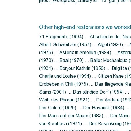
[Best_Wordpress_Gallery id=”13″ gal_title
Other high-end restorations we worked
71 Fragmente (1994) … Abschied in der Nac
Albert Schweitzer (1957) … Algol (1920) … A
(1976) … Asterix in Amerika (1994) … Aster
(1970) … Baal (1970) … Ballet Mechanique (
(1931) … Bonjour Kathrin (1956) … Brigitta
Charlie und Louise (1994) … Citizen Kane (
Erdbeben in Chili (1975) … Das fliegende 
Sams (2001) … Das sündige Dorf (1954) … 
Weib des Pharao (1921) … Der Andere (19
Der Golem (1920) … Der Havarist (1984) … 
Der Mann auf der Mauer (1982) … Der Mann 
von Kombach (1971) … Der Rosenkönig (19