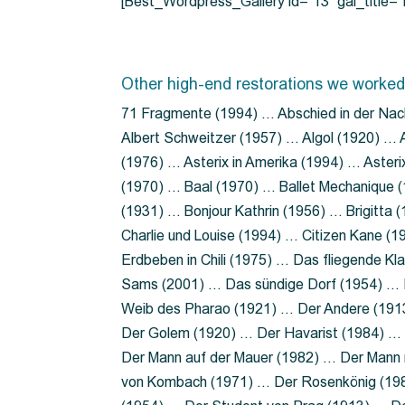
[Best_Wordpress_Gallery id=”13″ gal_title
Other high-end restorations we worked
71 Fragmente (1994) … Abschied in der Nac
Albert Schweitzer (1957) … Algol (1920) … A
(1976) … Asterix in Amerika (1994) … Aster
(1970) … Baal (1970) … Ballet Mechanique (
(1931) … Bonjour Kathrin (1956) … Brigitta
Charlie und Louise (1994) … Citizen Kane (
Erdbeben in Chili (1975) … Das fliegende 
Sams (2001) … Das sündige Dorf (1954) … 
Weib des Pharao (1921) … Der Andere (19
Der Golem (1920) … Der Havarist (1984) … 
Der Mann auf der Mauer (1982) … Der Mann 
von Kombach (1971) … Der Rosenkönig (19