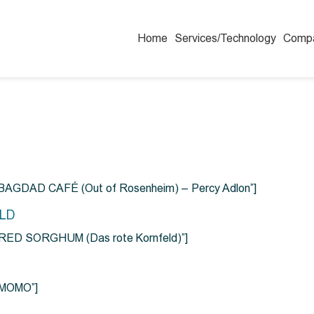
Home
Services/Technology
Comp
=”BAGDAD CAFÉ (Out of Rosenheim) – Percy Adlon”]
ELD
e=”RED SORGHUM (Das rote Kornfeld)”]
=”MOMO”]