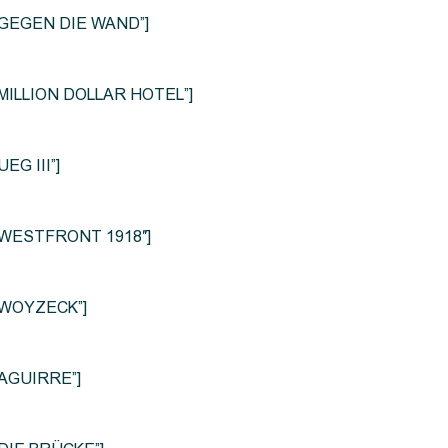
le=”GEGEN DIE WAND”]
e=”MILLION DOLLAR HOTEL”]
UEG III”]
le=”WESTFRONT 1918″]
e=”WOYZECK”]
=”AGUIRRE”]