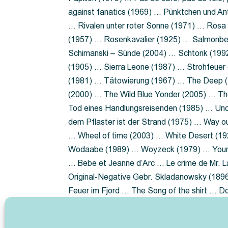
against fanatics (1969) … Pünktchen und A
… Rivalen unter roter Sonne (1971) … Ros
(1957) … Rosenkavalier (1925) … Salmonbe
Schimanski – Sünde (2004) … Schtonk (199
(1905) … Sierra Leone (1987) … Strohfeuer
(1981) … Tätowierung (1967) … The Deep (1
(2000) … The Wild Blue Yonder (2005) … Th
Tod eines Handlungsreisenden (1985) … Un
dem Pflaster ist der Strand (1975) … Way 
… Wheel of time (2003) … White Desert (19
Wodaabe (1989) … Woyzeck (1979) … Youn
… Bebe et Jeanne d’Arc … Le crime de Mr. 
Original-Negative Gebr. Skladanowsky (1896)
Feuer im Fjord … The Song of the shirt … 
ist die Heide … Lady Hamilton … Mütter ve