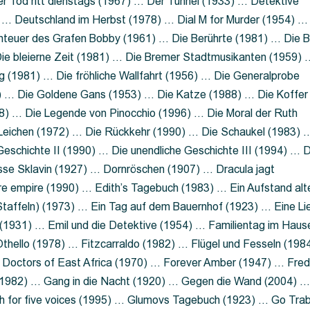
 Tod ritt dienstags (1967) … Der Tunnel (1933) … Detektive
 … Deutschland im Herbst (1978) … Dial M for Murder (1954) …
nteuer des Grafen Bobby (1961) … Die Berührte (1981) … Die B
ie bleierne Zeit (1981) … Die Bremer Stadtmusikanten (1959) 
g (1981) … Die fröhliche Wallfahrt (1956) … Die Generalprobe
0) … Die Goldene Gans (1953) … Die Katze (1988) … Die Koffer
8) … Die Legende von Pinocchio (1996) … Die Moral der Ruth
 Leichen (1972) … Die Rückkehr (1990) … Die Schaukel (1983) 
eschichte II (1990) … Die unendliche Geschichte III (1994) … D
sse Sklavin (1927) … Dornröschen (1907) … Dracula jagt
e empire (1990) … Edith’s Tagebuch (1983) … Ein Aufstand alt
 Staffeln) (1973) … Ein Tag auf dem Bauernhof (1923) … Eine Li
(1931) … Emil und die Detektive (1954) … Familientag im Haus
Othello (1978) … Fitzcarraldo (1982) … Flügel und Fesseln (198
ng Doctors of East Africa (1970) … Forever Amber (1947) … Fred
e (1982) … Gang in die Nacht (1920) … Gegen die Wand (2004) 
 for five voices (1995) … Glumovs Tagebuch (1923) … Go Trab