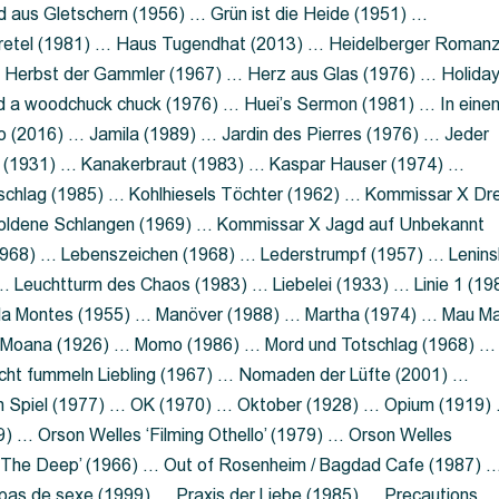
 aus Gletschern (1956) … Grün ist die Heide (1951) …
retel (1981) … Haus Tugendhat (2013) … Heidelberger Roman
 Herbst der Gammler (1967) … Herz aus Glas (1976) … Holida
a woodchuck chuck (1976) … Huei’s Sermon (1981) … In eine
no (2016) … Jamila (1989) … Jardin des Pierres (1976) … Jeder
aft (1931) … Kanakerbraut (1983) … Kaspar Hauser (1974) …
schlag (1985) … Kohlhiesels Töchter (1962) … Kommissar X Dre
goldene Schlangen (1969) … Kommissar X Jagd auf Unbekannt
1968) … Lebenszeichen (1968) … Lederstrumpf (1957) … Lenins
 Leuchtturm des Chaos (1983) … Liebelei (1933) … Linie 1 (19
ola Montes (1955) … Manöver (1988) … Martha (1974) … Mau M
 Moana (1926) … Momo (1986) … Mord und Totschlag (1968) …
icht fummeln Liebling (1967) … Nomaden der Lüfte (2001) …
m Spiel (1977) … OK (1970) … Oktober (1928) … Opium (1919)
) … Orson Welles ‘Filming Othello’ (1979) … Orson Welles
s ‘The Deep’ (1966) … Out of Rosenheim / Bagdad Cafe (1987) 
 pas de sexe (1999) … Praxis der Liebe (1985) … Precautions