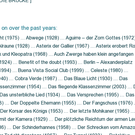
=”DIE BRÜCKE”]
 on over the past years:
ht (1975) … Abwege (1928) … Aguirre – der Zorn Gottes (1972
lraune (1928) … Asterix der Gallier (1967) … Asterix erobert R
ix und Kleopatra (1968) … Auch Zwerge haben klein angefangen
1924) … Benefit of the doubt (1993) … Berlin – Alexanderplatz
 (1994) … Buena Vista Social Club (1999) … Celeste (1980) …
1940) … Cobra Verde (1987) … Das Blaue Licht (1930) … Das
Klassenzimmer (1954) … Das fliegende Klassenzimmer (2003) …
Das unsterbliche Lied (1934) … Das Versprechen (1995) … Das
13) … Der Doppelte Ehemann (1955) … Der Fangschuss (1976)
Der Korsar des Königs (1953) … Der letzte Mohikaner (1965) 
mit der Kamera (1929) … Der plötzliche Reichtum der armen Le
86) … Der Schinderhannes (1958) … Der Schrecken vom Amaz