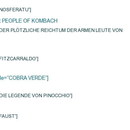
e=”NOSFERATU”]
R PEOPLE OF KOMBACH
title=”DER PLÖTZLICHE REICHTUM DER ARMEN LEUTE VON
e=”FITZCARRALDO”]
title=”COBRA VERDE”]
tle=”DIE LEGENDE VON PINOCCHIO”]
=”FAUST”]