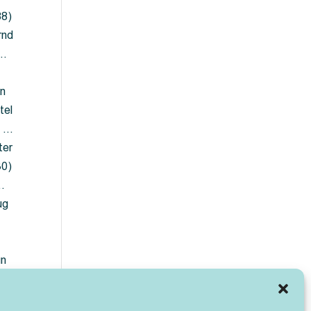
88)
rnd
 …
en
tel
) …
ter
30)
…
ug
ün