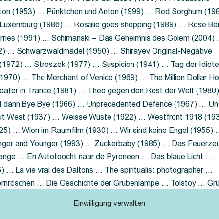
nton (1953) … Pünktchen und Anton (1999) … Red Sorghum (19
a Luxemburg (1986) … Rosalie goes shopping (1989) … Rose Be
rries (1991) … Schimanski – Das Geheimnis des Golem (2004)
2) … Schwarzwaldmädel (1950) … Shirayev Original-Negative
 (1972) … Stroszek (1977) … Suspicion (1941) … Tag der Idiot
970) … The Merchant of Venice (1969) … The Million Dollar Ho
eater in Trance (1981) … Theo gegen den Rest der Welt (1980
d dann Bye Bye (1966) … Unprecedented Defence (1967) … Un
out West (1937) … Weisse Wüste (1922) … Westfront 1918 (19
25) … Wien im Raumfilm (1930) … Wir sind keine Engel (1955) 
ger and Younger (1993) … Zuckerbaby (1985) … Das Feuerze
Lange … En Autotoocht naar de Pyreneen … Das blaue Licht …
 … La vie vrai des Daltons … The spiritualist photographer …
Dornröschen … Die Geschichte der Grubenlampe … Tolstoy … Gr
rzaget nicht … Ruttmann Werbefilme
Einwilligung verwalten