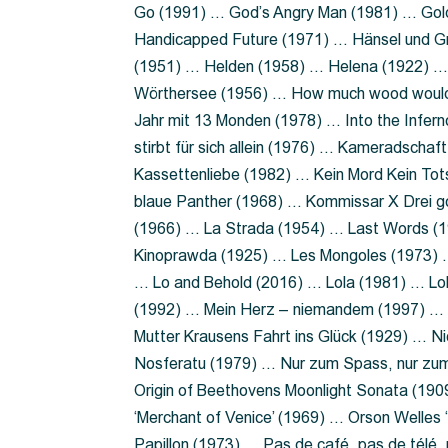
Go (1991) … God’s Angry Man (1981) … Gold
Handicapped Future (1971) … Hänsel und G
(1951) … Helden (1958) … Helena (1922) …
Wörthersee (1956) … How much wood would 
Jahr mit 13 Monden (1978) … Into the Infer
stirbt für sich allein (1976) … Kameradsch
Kassettenliebe (1982) … Kein Mord Kein Tot
blaue Panther (1968) … Kommissar X Drei 
(1966) … La Strada (1954) … Last Words (
Kinoprawda (1925) … Les Mongoles (1973) …
… Lo and Behold (2016) … Lola (1981) … L
(1992) … Mein Herz – niemandem (1997) …
Mutter Krausens Fahrt ins Glück (1929) … N
Nosferatu (1979) … Nur zum Spass, nur zu
Origin of Beethovens Moonlight Sonata (1909
‘Merchant of Venice’ (1969) … Orson Welle
Papillon (1973) … Pas de café, pas de télé,