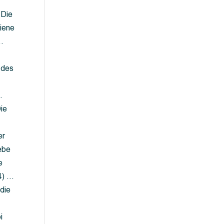
 Die
iene
…
 des
…
ie
er
ebe
e
4) …
die
…
i