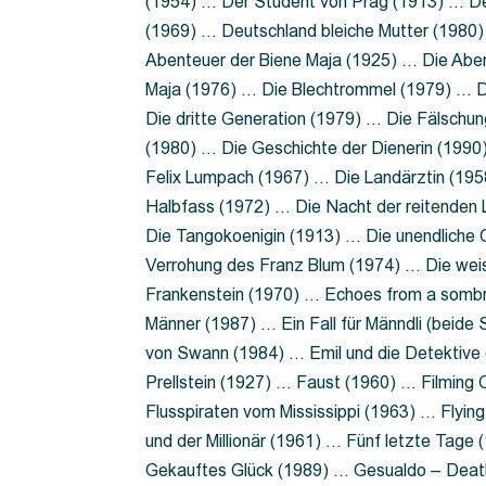
(1954) … Der Student von Prag (1913) … Der
(1969) … Deutschland bleiche Mutter (1980)
Abenteuer der Biene Maja (1925) … Die Abe
Maja (1976) … Die Blechtrommel (1979) … D
Die dritte Generation (1979) … Die Fälschun
(1980) … Die Geschichte der Dienerin (199
Felix Lumpach (1967) … Die Landärztin (195
Halbfass (1972) … Die Nacht der reitenden
Die Tangokoenigin (1913) … Die unendliche G
Verrohung des Franz Blum (1974) … Die wei
Frankenstein (1970) … Echoes from a sombr
Männer (1987) … Ein Fall für Männdli (beide
von Swann (1984) … Emil und die Detektive 
Prellstein (1927) … Faust (1960) … Filming 
Flusspiraten vom Mississippi (1963) … Flyi
und der Millionär (1961) … Fünf letzte Tag
Gekauftes Glück (1989) … Gesualdo – Death