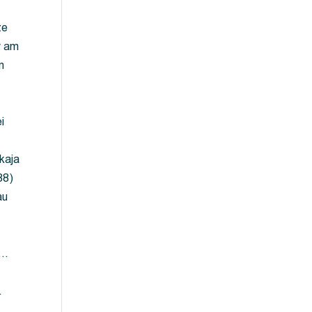
ze
y am
m
i
kaja
88)
au
 …
…