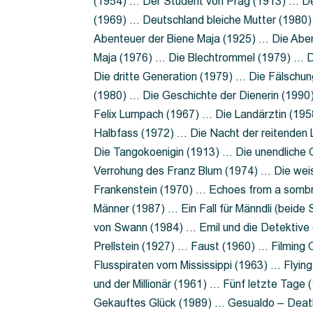
(1954) … Der Student von Prag (1913) … Der
(1969) … Deutschland bleiche Mutter (1980)
Abenteuer der Biene Maja (1925) … Die Abe
Maja (1976) … Die Blechtrommel (1979) … D
Die dritte Generation (1979) … Die Fälschun
(1980) … Die Geschichte der Dienerin (199
Felix Lumpach (1967) … Die Landärztin (195
Halbfass (1972) … Die Nacht der reitenden
Die Tangokoenigin (1913) … Die unendliche G
Verrohung des Franz Blum (1974) … Die wei
Frankenstein (1970) … Echoes from a sombr
Männer (1987) … Ein Fall für Männdli (beide
von Swann (1984) … Emil und die Detektive 
Prellstein (1927) … Faust (1960) … Filming 
Flusspiraten vom Mississippi (1963) … Flyi
und der Millionär (1961) … Fünf letzte Tag
Gekauftes Glück (1989) … Gesualdo – Death