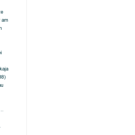
ze
y am
m
i
kaja
88)
au
 …
…