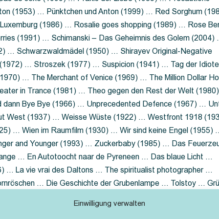
nton (1953) … Pünktchen und Anton (1999) … Red Sorghum (19
a Luxemburg (1986) … Rosalie goes shopping (1989) … Rose Be
rries (1991) … Schimanski – Das Geheimnis des Golem (2004)
2) … Schwarzwaldmädel (1950) … Shirayev Original-Negative
 (1972) … Stroszek (1977) … Suspicion (1941) … Tag der Idiot
970) … The Merchant of Venice (1969) … The Million Dollar Ho
eater in Trance (1981) … Theo gegen den Rest der Welt (1980
d dann Bye Bye (1966) … Unprecedented Defence (1967) … Un
out West (1937) … Weisse Wüste (1922) … Westfront 1918 (19
25) … Wien im Raumfilm (1930) … Wir sind keine Engel (1955) 
ger and Younger (1993) … Zuckerbaby (1985) … Das Feuerze
Lange … En Autotoocht naar de Pyreneen … Das blaue Licht …
 … La vie vrai des Daltons … The spiritualist photographer …
Dornröschen … Die Geschichte der Grubenlampe … Tolstoy … Gr
rzaget nicht … Ruttmann Werbefilme
Einwilligung verwalten