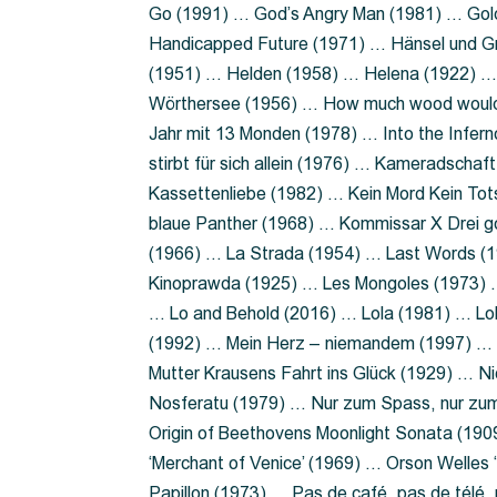
Go (1991) … God’s Angry Man (1981) … Gold
Handicapped Future (1971) … Hänsel und G
(1951) … Helden (1958) … Helena (1922) …
Wörthersee (1956) … How much wood would 
Jahr mit 13 Monden (1978) … Into the Infer
stirbt für sich allein (1976) … Kameradsch
Kassettenliebe (1982) … Kein Mord Kein Tot
blaue Panther (1968) … Kommissar X Drei 
(1966) … La Strada (1954) … Last Words (
Kinoprawda (1925) … Les Mongoles (1973) …
… Lo and Behold (2016) … Lola (1981) … L
(1992) … Mein Herz – niemandem (1997) …
Mutter Krausens Fahrt ins Glück (1929) … N
Nosferatu (1979) … Nur zum Spass, nur zu
Origin of Beethovens Moonlight Sonata (1909
‘Merchant of Venice’ (1969) … Orson Welle
Papillon (1973) … Pas de café, pas de télé,