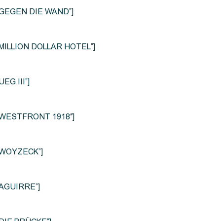
le=”GEGEN DIE WAND”]
e=”MILLION DOLLAR HOTEL”]
UEG III”]
le=”WESTFRONT 1918″]
e=”WOYZECK”]
=”AGUIRRE”]