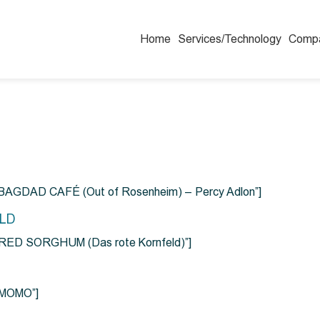
Home
Services/Technology
Comp
=”BAGDAD CAFÉ (Out of Rosenheim) – Percy Adlon”]
ELD
e=”RED SORGHUM (Das rote Kornfeld)”]
=”MOMO”]