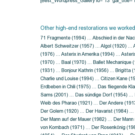
[Best_Wordpress_Gallery id=”13″ gal_title
Other high-end restorations we worked
71 Fragmente (1994) … Abschied in der Nac
Albert Schweitzer (1957) … Algol (1920) … A
(1976) … Asterix in Amerika (1994) … Aster
(1970) … Baal (1970) … Ballet Mechanique (
(1931) … Bonjour Kathrin (1956) … Brigitta
Charlie und Louise (1994) … Citizen Kane (
Erdbeben in Chili (1975) … Das fliegende 
Sams (2001) … Das sündige Dorf (1954) … 
Weib des Pharao (1921) … Der Andere (19
Der Golem (1920) … Der Havarist (1984) … 
Der Mann auf der Mauer (1982) … Der Mann 
von Kombach (1971) … Der Rosenkönig (19