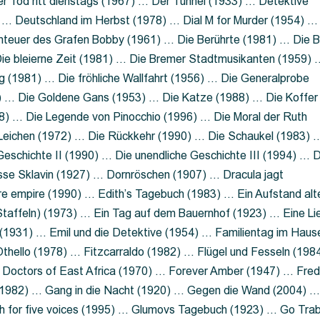
 Tod ritt dienstags (1967) … Der Tunnel (1933) … Detektive
 … Deutschland im Herbst (1978) … Dial M for Murder (1954) …
nteuer des Grafen Bobby (1961) … Die Berührte (1981) … Die B
ie bleierne Zeit (1981) … Die Bremer Stadtmusikanten (1959) 
g (1981) … Die fröhliche Wallfahrt (1956) … Die Generalprobe
0) … Die Goldene Gans (1953) … Die Katze (1988) … Die Koffer
8) … Die Legende von Pinocchio (1996) … Die Moral der Ruth
 Leichen (1972) … Die Rückkehr (1990) … Die Schaukel (1983) 
eschichte II (1990) … Die unendliche Geschichte III (1994) … D
sse Sklavin (1927) … Dornröschen (1907) … Dracula jagt
e empire (1990) … Edith’s Tagebuch (1983) … Ein Aufstand alt
 Staffeln) (1973) … Ein Tag auf dem Bauernhof (1923) … Eine Li
(1931) … Emil und die Detektive (1954) … Familientag im Haus
Othello (1978) … Fitzcarraldo (1982) … Flügel und Fesseln (198
ng Doctors of East Africa (1970) … Forever Amber (1947) … Fred
e (1982) … Gang in die Nacht (1920) … Gegen die Wand (2004) 
 for five voices (1995) … Glumovs Tagebuch (1923) … Go Trab