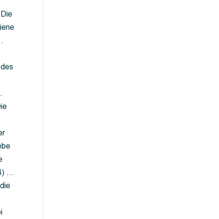
 Die
iene
…
 des
…
ie
er
ebe
e
4) …
die
…
i