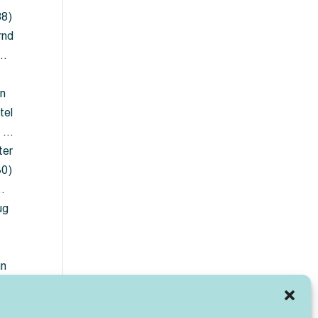
88)
rnd
 …
en
tel
) …
ter
30)
…
ug
ün