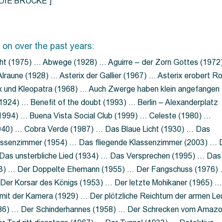
=”DIE BRÜCKE”]
 on over the past years:
ht (1975) … Abwege (1928) … Aguirre – der Zorn Gottes (1972
lraune (1928) … Asterix der Gallier (1967) … Asterix erobert R
ix und Kleopatra (1968) … Auch Zwerge haben klein angefangen
1924) … Benefit of the doubt (1993) … Berlin – Alexanderplatz
 (1994) … Buena Vista Social Club (1999) … Celeste (1980) …
1940) … Cobra Verde (1987) … Das Blaue Licht (1930) … Das
Klassenzimmer (1954) … Das fliegende Klassenzimmer (2003) …
Das unsterbliche Lied (1934) … Das Versprechen (1995) … Das
13) … Der Doppelte Ehemann (1955) … Der Fangschuss (1976)
Der Korsar des Königs (1953) … Der letzte Mohikaner (1965) 
mit der Kamera (1929) … Der plötzliche Reichtum der armen Le
86) … Der Schinderhannes (1958) … Der Schrecken vom Amaz