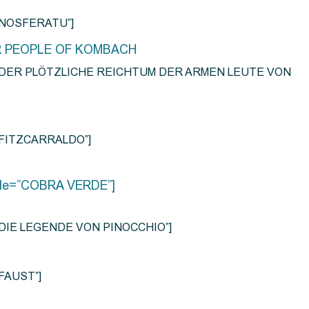
e=”NOSFERATU”]
R PEOPLE OF KOMBACH
title=”DER PLÖTZLICHE REICHTUM DER ARMEN LEUTE VON
e=”FITZCARRALDO”]
title=”COBRA VERDE”]
tle=”DIE LEGENDE VON PINOCCHIO”]
=”FAUST”]