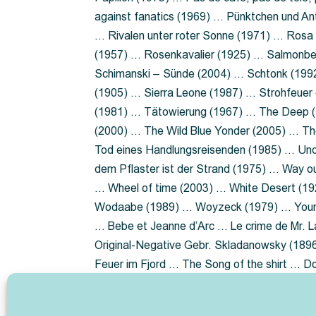
against fanatics (1969) … Pünktchen und A
… Rivalen unter roter Sonne (1971) … Ros
(1957) … Rosenkavalier (1925) … Salmonbe
Schimanski – Sünde (2004) … Schtonk (199
(1905) … Sierra Leone (1987) … Strohfeuer
(1981) … Tätowierung (1967) … The Deep (1
(2000) … The Wild Blue Yonder (2005) … Th
Tod eines Handlungsreisenden (1985) … Un
dem Pflaster ist der Strand (1975) … Way 
… Wheel of time (2003) … White Desert (19
Wodaabe (1989) … Woyzeck (1979) … Youn
… Bebe et Jeanne d’Arc … Le crime de Mr. 
Original-Negative Gebr. Skladanowsky (1896)
Feuer im Fjord … The Song of the shirt … 
ist die Heide … Lady Hamilton … Mütter ve