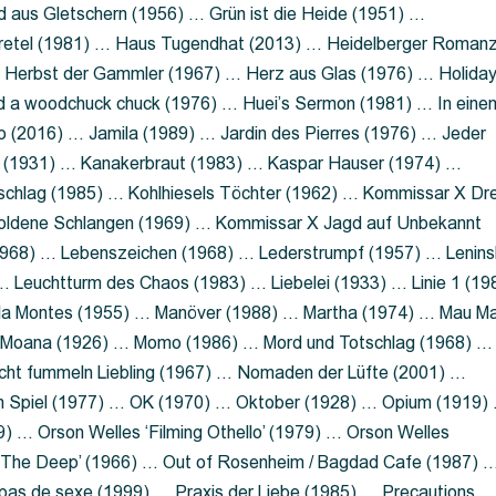
 aus Gletschern (1956) … Grün ist die Heide (1951) …
retel (1981) … Haus Tugendhat (2013) … Heidelberger Roman
 Herbst der Gammler (1967) … Herz aus Glas (1976) … Holida
a woodchuck chuck (1976) … Huei’s Sermon (1981) … In eine
no (2016) … Jamila (1989) … Jardin des Pierres (1976) … Jeder
aft (1931) … Kanakerbraut (1983) … Kaspar Hauser (1974) …
schlag (1985) … Kohlhiesels Töchter (1962) … Kommissar X Dre
goldene Schlangen (1969) … Kommissar X Jagd auf Unbekannt
1968) … Lebenszeichen (1968) … Lederstrumpf (1957) … Lenins
 Leuchtturm des Chaos (1983) … Liebelei (1933) … Linie 1 (19
ola Montes (1955) … Manöver (1988) … Martha (1974) … Mau M
 Moana (1926) … Momo (1986) … Mord und Totschlag (1968) …
icht fummeln Liebling (1967) … Nomaden der Lüfte (2001) …
m Spiel (1977) … OK (1970) … Oktober (1928) … Opium (1919)
) … Orson Welles ‘Filming Othello’ (1979) … Orson Welles
s ‘The Deep’ (1966) … Out of Rosenheim / Bagdad Cafe (1987) 
 pas de sexe (1999) … Praxis der Liebe (1985) … Precautions