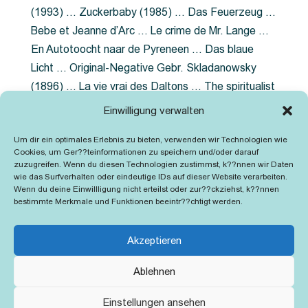
(1993) … Zuckerbaby (1985) … Das Feuerzeug …
Bebe et Jeanne d’Arc … Le crime de Mr. Lange …
En Autotoocht naar de Pyreneen … Das blaue
Licht … Original-Negative Gebr. Skladanowsky
(1896) … La vie vrai des Daltons … The spiritualist
photographer … Feuer im Fjord … The Song of the
Einwilligung verwalten
shirt … Dornröschen … Die Geschichte der
Um dir ein optimales Erlebnis zu bieten, verwenden wir Technologien wie
Grubenlampe … Tolstoy … Grün ist die Heide …
Cookies, um Ger??teinformationen zu speichern und/oder darauf
Lady Hamilton … Mütter verzaget nicht …
zuzugreifen. Wenn du diesen Technologien zustimmst, k??nnen wir Daten
wie das Surfverhalten oder eindeutige IDs auf dieser Website verarbeiten.
Ruttmann Werbefilme
Wenn du deine Einwillligung nicht erteilst oder zur??ckziehst, k??nnen
bestimmte Merkmale und Funktionen beeintr??chtigt werden.
Akzeptieren
Ablehnen
Kontakt
Impressum
Cookie-Richtlinie (EU)
Einstellungen ansehen