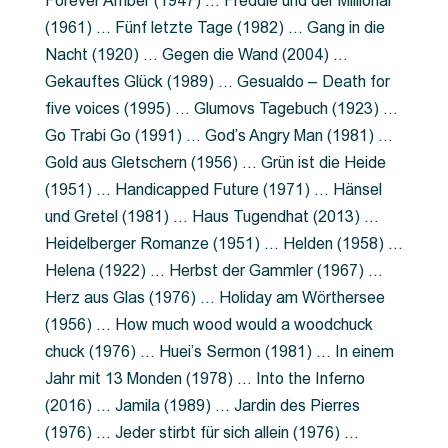
Forever Amber (1947) … Freddie und der Millionär
(1961) … Fünf letzte Tage (1982) … Gang in die
Nacht (1920) … Gegen die Wand (2004) …
Gekauftes Glück (1989) … Gesualdo – Death for
five voices (1995) … Glumovs Tagebuch (1923) …
Go Trabi Go (1991) … God’s Angry Man (1981) …
Gold aus Gletschern (1956) … Grün ist die Heide
(1951) … Handicapped Future (1971) … Hänsel
und Gretel (1981) … Haus Tugendhat (2013) …
Heidelberger Romanze (1951) … Helden (1958) …
Helena (1922) … Herbst der Gammler (1967) …
Herz aus Glas (1976) … Holiday am Wörthersee
(1956) … How much wood would a woodchuck
chuck (1976) … Huei’s Sermon (1981) … In einem
Jahr mit 13 Monden (1978) … Into the Inferno
(2016) … Jamila (1989) … Jardin des Pierres
(1976) … Jeder stirbt für sich allein (1976) …