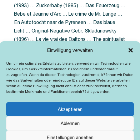
(1993) … Zuckerbaby (1985) … Das Feuerzeug …
Bebe et Jeanne d’Arc … Le crime de Mr. Lange …
En Autotoocht naar de Pyreneen … Das blaue
Licht … Original-Negative Gebr. Skladanowsky
(1896) … La vie vrai des Daltons … The spiritualist
photographer … Feuer im Fjord … The Song of the
Einwilligung verwalten
shirt … Dornröschen … Die Geschichte der
Um dir ein optimales Erlebnis zu bieten, verwenden wir Technologien wie
Grubenlampe … Tolstoy … Grün ist die Heide …
Cookies, um Ger??teinformationen zu speichern und/oder darauf
Lady Hamilton … Mütter verzaget nicht …
zuzugreifen. Wenn du diesen Technologien zustimmst, k??nnen wir Daten
wie das Surfverhalten oder eindeutige IDs auf dieser Website verarbeiten.
Ruttmann Werbefilme
Wenn du deine Einwillligung nicht erteilst oder zur??ckziehst, k??nnen
bestimmte Merkmale und Funktionen beeintr??chtigt werden.
Akzeptieren
Ablehnen
Kontakt
Impressum
Cookie-Richtlinie (EU)
Einstellungen ansehen