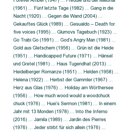
Forever Amber (1947) … Freddie und der Millionär
(1961) … Fünf letzte Tage (1982) … Gang in die
Nacht (1920) … Gegen die Wand (2004) …
Gekauftes Glück (1989) … Gesualdo – Death for
five voices (1995) … Glumovs Tagebuch (1923) …
Go Trabi Go (1991) … God’s Angry Man (1981) …
Gold aus Gletschern (1956) … Grün ist die Heide
(1951) … Handicapped Future (1971) … Hänsel
und Gretel (1981) … Haus Tugendhat (2013) …
Heidelberger Romanze (1951) … Helden (1958) …
Helena (1922) … Herbst der Gammler (1967) …
Herz aus Glas (1976) … Holiday am Wörthersee
(1956) … How much wood would a woodchuck
chuck (1976) … Huei’s Sermon (1981) … In einem
Jahr mit 13 Monden (1978) … Into the Inferno
(2016) … Jamila (1989) … Jardin des Pierres
(1976) … Jeder stirbt für sich allein (1976) …