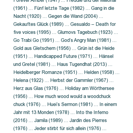
Forever Amber (1947) … Freddie und der Millionär
(1961) … Fünf letzte Tage (1982) … Gang in die
Nacht (1920) … Gegen die Wand (2004) …
Gekauftes Glück (1989) … Gesualdo – Death for
five voices (1995) … Glumovs Tagebuch (1923) …
Go Trabi Go (1991) … God’s Angry Man (1981) …
Gold aus Gletschern (1956) … Grün ist die Heide
(1951) … Handicapped Future (1971) … Hänsel
und Gretel (1981) … Haus Tugendhat (2013) …
Heidelberger Romanze (1951) … Helden (1958) …
Helena (1922) … Herbst der Gammler (1967) …
Herz aus Glas (1976) … Holiday am Wörthersee
(1956) … How much wood would a woodchuck
chuck (1976) … Huei’s Sermon (1981) … In einem
Jahr mit 13 Monden (1978) … Into the Inferno
(2016) … Jamila (1989) … Jardin des Pierres
(1976) … Jeder stirbt für sich allein (1976) …