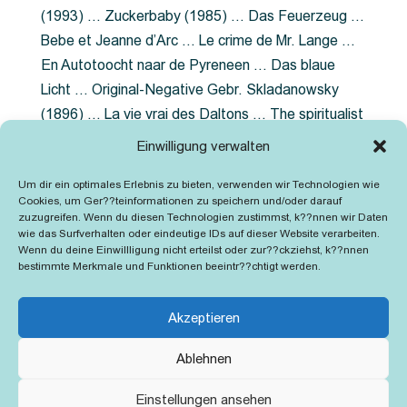
(1993) … Zuckerbaby (1985) … Das Feuerzeug …
Bebe et Jeanne d’Arc … Le crime de Mr. Lange …
En Autotoocht naar de Pyreneen … Das blaue
Licht … Original-Negative Gebr. Skladanowsky
(1896) … La vie vrai des Daltons … The spiritualist
photographer … Feuer im Fjord … The Song of the
Einwilligung verwalten
shirt … Dornröschen … Die Geschichte der
Um dir ein optimales Erlebnis zu bieten, verwenden wir Technologien wie
Grubenlampe … Tolstoy … Grün ist die Heide …
Cookies, um Ger??teinformationen zu speichern und/oder darauf
Lady Hamilton … Mütter verzaget nicht …
zuzugreifen. Wenn du diesen Technologien zustimmst, k??nnen wir Daten
wie das Surfverhalten oder eindeutige IDs auf dieser Website verarbeiten.
Ruttmann Werbefilme
Wenn du deine Einwillligung nicht erteilst oder zur??ckziehst, k??nnen
bestimmte Merkmale und Funktionen beeintr??chtigt werden.
Akzeptieren
Ablehnen
Kontakt
Impressum
Cookie-Richtlinie (EU)
Einstellungen ansehen