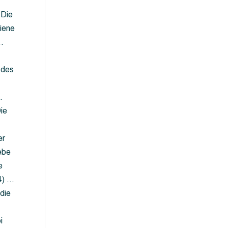
 Die
iene
…
 des
…
ie
er
ebe
e
4) …
die
…
i