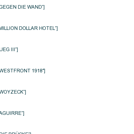
le=”GEGEN DIE WAND”]
e=”MILLION DOLLAR HOTEL”]
UEG III”]
le=”WESTFRONT 1918″]
e=”WOYZECK”]
=”AGUIRRE”]