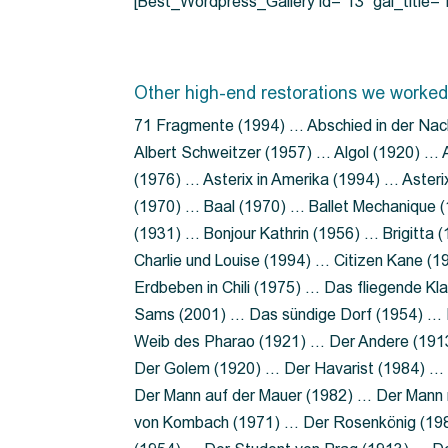
[Best_Wordpress_Gallery id=”13″ gal_title
Other high-end restorations we worked
71 Fragmente (1994) … Abschied in der Nac
Albert Schweitzer (1957) … Algol (1920) … A
(1976) … Asterix in Amerika (1994) … Aster
(1970) … Baal (1970) … Ballet Mechanique (
(1931) … Bonjour Kathrin (1956) … Brigitta
Charlie und Louise (1994) … Citizen Kane (
Erdbeben in Chili (1975) … Das fliegende 
Sams (2001) … Das sündige Dorf (1954) … 
Weib des Pharao (1921) … Der Andere (19
Der Golem (1920) … Der Havarist (1984) … 
Der Mann auf der Mauer (1982) … Der Mann 
von Kombach (1971) … Der Rosenkönig (19