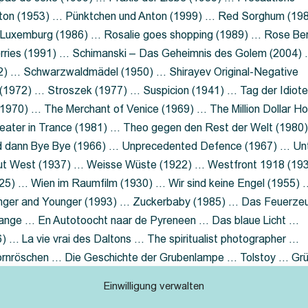
nton (1953) … Pünktchen und Anton (1999) … Red Sorghum (19
a Luxemburg (1986) … Rosalie goes shopping (1989) … Rose Be
rries (1991) … Schimanski – Das Geheimnis des Golem (2004)
2) … Schwarzwaldmädel (1950) … Shirayev Original-Negative
 (1972) … Stroszek (1977) … Suspicion (1941) … Tag der Idiot
970) … The Merchant of Venice (1969) … The Million Dollar Ho
eater in Trance (1981) … Theo gegen den Rest der Welt (1980
d dann Bye Bye (1966) … Unprecedented Defence (1967) … Un
out West (1937) … Weisse Wüste (1922) … Westfront 1918 (19
25) … Wien im Raumfilm (1930) … Wir sind keine Engel (1955) 
ger and Younger (1993) … Zuckerbaby (1985) … Das Feuerze
Lange … En Autotoocht naar de Pyreneen … Das blaue Licht …
 … La vie vrai des Daltons … The spiritualist photographer …
Dornröschen … Die Geschichte der Grubenlampe … Tolstoy … Gr
rzaget nicht … Ruttmann Werbefilme
Einwilligung verwalten