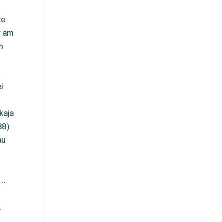
ze
y am
m
i
kaja
88)
au
 …
…