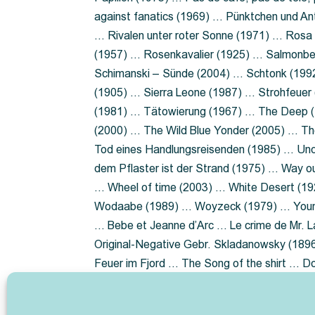
against fanatics (1969) … Pünktchen und A
… Rivalen unter roter Sonne (1971) … Ros
(1957) … Rosenkavalier (1925) … Salmonbe
Schimanski – Sünde (2004) … Schtonk (199
(1905) … Sierra Leone (1987) … Strohfeuer
(1981) … Tätowierung (1967) … The Deep (1
(2000) … The Wild Blue Yonder (2005) … Th
Tod eines Handlungsreisenden (1985) … Un
dem Pflaster ist der Strand (1975) … Way 
… Wheel of time (2003) … White Desert (19
Wodaabe (1989) … Woyzeck (1979) … Youn
… Bebe et Jeanne d’Arc … Le crime de Mr. 
Original-Negative Gebr. Skladanowsky (1896)
Feuer im Fjord … The Song of the shirt … 
ist die Heide … Lady Hamilton … Mütter ve