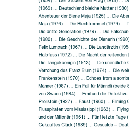
(1954) … Der Student von Prag (1913) … Der
(1969) … Deutschland bleiche Mutter (1980)
Abenteuer der Biene Maja (1925) … Die Abe
Maja (1976) … Die Blechtrommel (1979) … D
Die dritte Generation (1979) … Die Fälschun
(1980) … Die Geschichte der Dienerin (199
Felix Lumpach (1967) … Die Landärztin (195
Halbfass (1972) … Die Nacht der reitenden
Die Tangokoenigin (1913) … Die unendliche G
Verrohung des Franz Blum (1974) … Die wei
Frankenstein (1970) … Echoes from a sombr
Männer (1987) … Ein Fall für Männdli (beide
von Swann (1984) … Emil und die Detektive 
Prellstein (1927) … Faust (1960) … Filming 
Flusspiraten vom Mississippi (1963) … Flyi
und der Millionär (1961) … Fünf letzte Tag
Gekauftes Glück (1989) … Gesualdo – Death