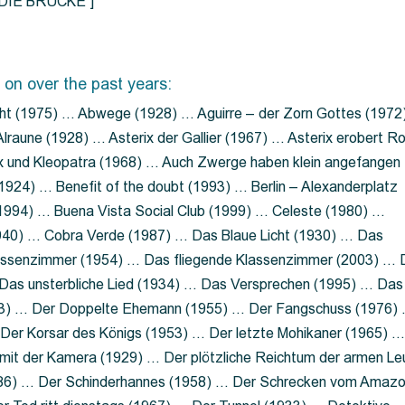
=”DIE BRÜCKE”]
 on over the past years:
ht (1975) … Abwege (1928) … Aguirre – der Zorn Gottes (1972
lraune (1928) … Asterix der Gallier (1967) … Asterix erobert R
ix und Kleopatra (1968) … Auch Zwerge haben klein angefangen
1924) … Benefit of the doubt (1993) … Berlin – Alexanderplatz
 (1994) … Buena Vista Social Club (1999) … Celeste (1980) …
1940) … Cobra Verde (1987) … Das Blaue Licht (1930) … Das
Klassenzimmer (1954) … Das fliegende Klassenzimmer (2003) …
Das unsterbliche Lied (1934) … Das Versprechen (1995) … Das
13) … Der Doppelte Ehemann (1955) … Der Fangschuss (1976)
Der Korsar des Königs (1953) … Der letzte Mohikaner (1965) 
mit der Kamera (1929) … Der plötzliche Reichtum der armen Le
86) … Der Schinderhannes (1958) … Der Schrecken vom Amaz