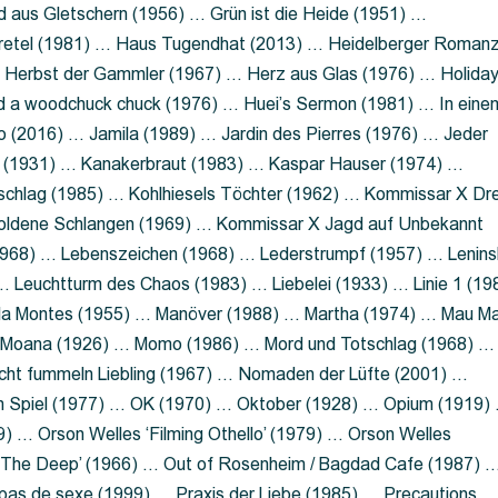
 aus Gletschern (1956) … Grün ist die Heide (1951) …
retel (1981) … Haus Tugendhat (2013) … Heidelberger Roman
 Herbst der Gammler (1967) … Herz aus Glas (1976) … Holida
a woodchuck chuck (1976) … Huei’s Sermon (1981) … In eine
no (2016) … Jamila (1989) … Jardin des Pierres (1976) … Jeder
aft (1931) … Kanakerbraut (1983) … Kaspar Hauser (1974) …
schlag (1985) … Kohlhiesels Töchter (1962) … Kommissar X Dre
goldene Schlangen (1969) … Kommissar X Jagd auf Unbekannt
1968) … Lebenszeichen (1968) … Lederstrumpf (1957) … Lenins
 Leuchtturm des Chaos (1983) … Liebelei (1933) … Linie 1 (19
ola Montes (1955) … Manöver (1988) … Martha (1974) … Mau M
 Moana (1926) … Momo (1986) … Mord und Totschlag (1968) …
icht fummeln Liebling (1967) … Nomaden der Lüfte (2001) …
m Spiel (1977) … OK (1970) … Oktober (1928) … Opium (1919)
) … Orson Welles ‘Filming Othello’ (1979) … Orson Welles
s ‘The Deep’ (1966) … Out of Rosenheim / Bagdad Cafe (1987) 
 pas de sexe (1999) … Praxis der Liebe (1985) … Precautions