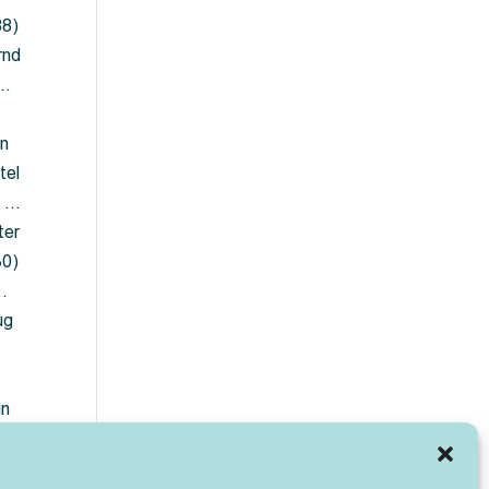
88)
rnd
 …
en
tel
) …
ter
30)
…
ug
ün