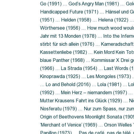
Go (1991) … God’s Angry Man (1981) … Gold
Handicapped Future (1971) … Hänsel und G
(1951) … Helden (1958) … Helena (1922) …
Wörthersee (1956) … How much wood would 
Jahr mit 13 Monden (1978) … Into the Infer
stirbt für sich allein (1976) … Kameradsch
Kassettenliebe (1982) … Kein Mord Kein Tot
blaue Panther (1968) … Kommissar X Drei 
(1966) … La Strada (1954) … Last Words (
Kinoprawda (1925) … Les Mongoles (1973) …
… Lo and Behold (2016) … Lola (1981) … L
(1992) … Mein Herz – niemandem (1997) …
Mutter Krausens Fahrt ins Glück (1929) … N
Nosferatu (1979) … Nur zum Spass, nur zu
Origin of Beethovens Moonlight Sonata (1909
‘Merchant of Venice’ (1969) … Orson Welle
Papillon (1973) … Pas de café, pas de télé,