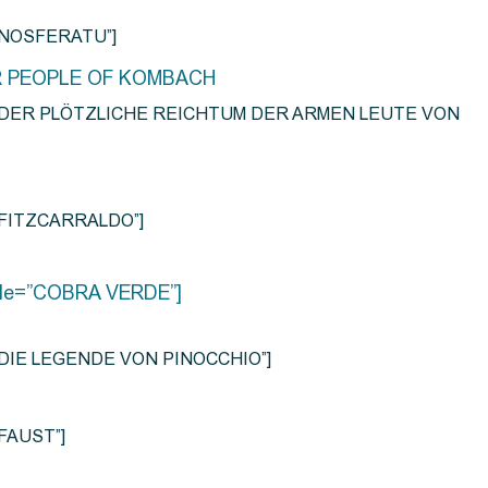
e=”NOSFERATU”]
R PEOPLE OF KOMBACH
title=”DER PLÖTZLICHE REICHTUM DER ARMEN LEUTE VON
e=”FITZCARRALDO”]
title=”COBRA VERDE”]
tle=”DIE LEGENDE VON PINOCCHIO”]
=”FAUST”]