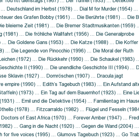
 Tod ritt dienstags (1967) … Der Tunnel (1933) … Detektive
 … Deutschland im Herbst (1978) … Dial M for Murder (1954) …
nteuer des Grafen Bobby (1961) … Die Berührte (1981) … Die B
ie bleierne Zeit (1981) … Die Bremer Stadtmusikanten (1959) 
g (1981) … Die fröhliche Wallfahrt (1956) … Die Generalprobe
0) … Die Goldene Gans (1953) … Die Katze (1988) … Die Koffer
8) … Die Legende von Pinocchio (1996) … Die Moral der Ruth
 Leichen (1972) … Die Rückkehr (1990) … Die Schaukel (1983) 
eschichte II (1990) … Die unendliche Geschichte III (1994) … D
sse Sklavin (1927) … Dornröschen (1907) … Dracula jagt
e empire (1990) … Edith’s Tagebuch (1983) … Ein Aufstand alt
 Staffeln) (1973) … Ein Tag auf dem Bauernhof (1923) … Eine Li
(1931) … Emil und die Detektive (1954) … Familientag im Haus
Othello (1978) … Fitzcarraldo (1982) … Flügel und Fesseln (198
ng Doctors of East Africa (1970) … Forever Amber (1947) … Fred
e (1982) … Gang in die Nacht (1920) … Gegen die Wand (2004) 
 for five voices (1995) … Glumovs Tagebuch (1923) … Go Trab