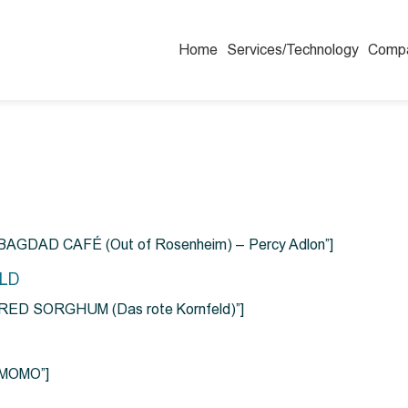
Home
Services/Technology
Comp
=”BAGDAD CAFÉ (Out of Rosenheim) – Percy Adlon”]
ELD
e=”RED SORGHUM (Das rote Kornfeld)”]
=”MOMO”]