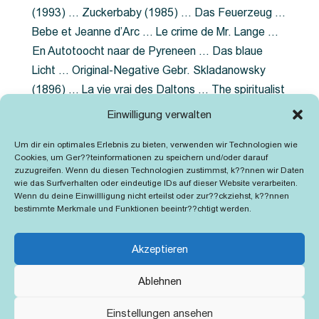
(1993) … Zuckerbaby (1985) … Das Feuerzeug …
Bebe et Jeanne d’Arc … Le crime de Mr. Lange …
En Autotoocht naar de Pyreneen … Das blaue
Licht … Original-Negative Gebr. Skladanowsky
(1896) … La vie vrai des Daltons … The spiritualist
photographer … Feuer im Fjord … The Song of the
Einwilligung verwalten
shirt … Dornröschen … Die Geschichte der
Um dir ein optimales Erlebnis zu bieten, verwenden wir Technologien wie
Grubenlampe … Tolstoy … Grün ist die Heide …
Cookies, um Ger??teinformationen zu speichern und/oder darauf
Lady Hamilton … Mütter verzaget nicht …
zuzugreifen. Wenn du diesen Technologien zustimmst, k??nnen wir Daten
wie das Surfverhalten oder eindeutige IDs auf dieser Website verarbeiten.
Ruttmann Werbefilme
Wenn du deine Einwillligung nicht erteilst oder zur??ckziehst, k??nnen
bestimmte Merkmale und Funktionen beeintr??chtigt werden.
Akzeptieren
Ablehnen
Kontakt
Impressum
Cookie-Richtlinie (EU)
Einstellungen ansehen