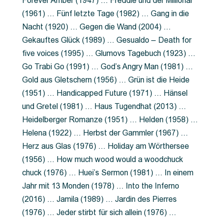
Forever Amber (1947) … Freddie und der Millionär
(1961) … Fünf letzte Tage (1982) … Gang in die
Nacht (1920) … Gegen die Wand (2004) …
Gekauftes Glück (1989) … Gesualdo – Death for
five voices (1995) … Glumovs Tagebuch (1923) …
Go Trabi Go (1991) … God’s Angry Man (1981) …
Gold aus Gletschern (1956) … Grün ist die Heide
(1951) … Handicapped Future (1971) … Hänsel
und Gretel (1981) … Haus Tugendhat (2013) …
Heidelberger Romanze (1951) … Helden (1958) …
Helena (1922) … Herbst der Gammler (1967) …
Herz aus Glas (1976) … Holiday am Wörthersee
(1956) … How much wood would a woodchuck
chuck (1976) … Huei’s Sermon (1981) … In einem
Jahr mit 13 Monden (1978) … Into the Inferno
(2016) … Jamila (1989) … Jardin des Pierres
(1976) … Jeder stirbt für sich allein (1976) …