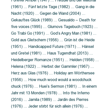
Forever Amber (1947) … Freddie und der Millionär
(1961) … Fünf letzte Tage (1982) … Gang in die
Nacht (1920) … Gegen die Wand (2004) …
Gekauftes Glück (1989) … Gesualdo – Death for
five voices (1995) … Glumovs Tagebuch (1923) …
Go Trabi Go (1991) … God’s Angry Man (1981) …
Gold aus Gletschern (1956) … Grün ist die Heide
(1951) … Handicapped Future (1971) … Hänsel
und Gretel (1981) … Haus Tugendhat (2013) …
Heidelberger Romanze (1951) … Helden (1958) …
Helena (1922) … Herbst der Gammler (1967) …
Herz aus Glas (1976) … Holiday am Wörthersee
(1956) … How much wood would a woodchuck
chuck (1976) … Huei’s Sermon (1981) … In einem
Jahr mit 13 Monden (1978) … Into the Inferno
(2016) … Jamila (1989) … Jardin des Pierres
(1976) … Jeder stirbt für sich allein (1976) …