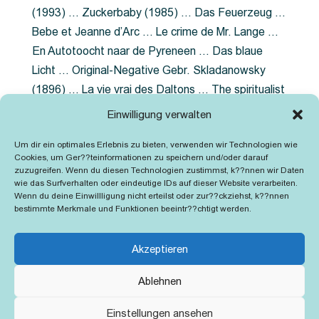
(1993) … Zuckerbaby (1985) … Das Feuerzeug …
Bebe et Jeanne d’Arc … Le crime de Mr. Lange …
En Autotoocht naar de Pyreneen … Das blaue
Licht … Original-Negative Gebr. Skladanowsky
(1896) … La vie vrai des Daltons … The spiritualist
photographer … Feuer im Fjord … The Song of the
Einwilligung verwalten
shirt … Dornröschen … Die Geschichte der
Um dir ein optimales Erlebnis zu bieten, verwenden wir Technologien wie
Grubenlampe … Tolstoy … Grün ist die Heide …
Cookies, um Ger??teinformationen zu speichern und/oder darauf
Lady Hamilton … Mütter verzaget nicht …
zuzugreifen. Wenn du diesen Technologien zustimmst, k??nnen wir Daten
wie das Surfverhalten oder eindeutige IDs auf dieser Website verarbeiten.
Ruttmann Werbefilme
Wenn du deine Einwillligung nicht erteilst oder zur??ckziehst, k??nnen
bestimmte Merkmale und Funktionen beeintr??chtigt werden.
Akzeptieren
Ablehnen
Kontakt
Impressum
Cookie-Richtlinie (EU)
Einstellungen ansehen