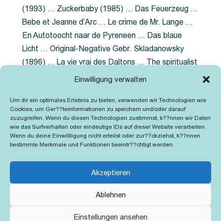
(1993) … Zuckerbaby (1985) … Das Feuerzeug …
Bebe et Jeanne d’Arc … Le crime de Mr. Lange …
En Autotoocht naar de Pyreneen … Das blaue
Licht … Original-Negative Gebr. Skladanowsky
(1896) … La vie vrai des Daltons … The spiritualist
photographer … Feuer im Fjord … The Song of the
Einwilligung verwalten
shirt … Dornröschen … Die Geschichte der
Um dir ein optimales Erlebnis zu bieten, verwenden wir Technologien wie
Grubenlampe … Tolstoy … Grün ist die Heide …
Cookies, um Ger??teinformationen zu speichern und/oder darauf
Lady Hamilton … Mütter verzaget nicht …
zuzugreifen. Wenn du diesen Technologien zustimmst, k??nnen wir Daten
wie das Surfverhalten oder eindeutige IDs auf dieser Website verarbeiten.
Ruttmann Werbefilme
Wenn du deine Einwillligung nicht erteilst oder zur??ckziehst, k??nnen
bestimmte Merkmale und Funktionen beeintr??chtigt werden.
Akzeptieren
Ablehnen
Kontakt
Impressum
Cookie-Richtlinie (EU)
Einstellungen ansehen