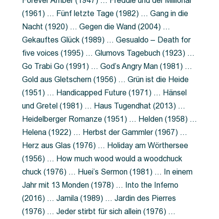
Forever Amber (1947) … Freddie und der Millionär
(1961) … Fünf letzte Tage (1982) … Gang in die
Nacht (1920) … Gegen die Wand (2004) …
Gekauftes Glück (1989) … Gesualdo – Death for
five voices (1995) … Glumovs Tagebuch (1923) …
Go Trabi Go (1991) … God’s Angry Man (1981) …
Gold aus Gletschern (1956) … Grün ist die Heide
(1951) … Handicapped Future (1971) … Hänsel
und Gretel (1981) … Haus Tugendhat (2013) …
Heidelberger Romanze (1951) … Helden (1958) …
Helena (1922) … Herbst der Gammler (1967) …
Herz aus Glas (1976) … Holiday am Wörthersee
(1956) … How much wood would a woodchuck
chuck (1976) … Huei’s Sermon (1981) … In einem
Jahr mit 13 Monden (1978) … Into the Inferno
(2016) … Jamila (1989) … Jardin des Pierres
(1976) … Jeder stirbt für sich allein (1976) …