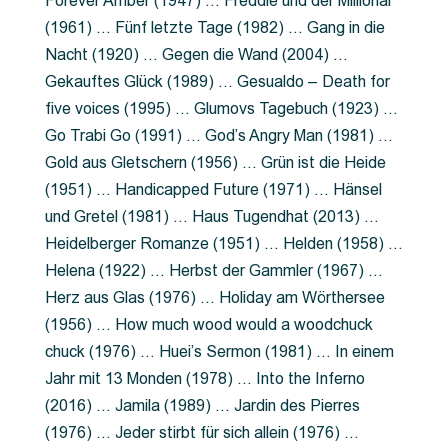
Forever Amber (1947) … Freddie und der Millionär
(1961) … Fünf letzte Tage (1982) … Gang in die
Nacht (1920) … Gegen die Wand (2004) …
Gekauftes Glück (1989) … Gesualdo – Death for
five voices (1995) … Glumovs Tagebuch (1923) …
Go Trabi Go (1991) … God’s Angry Man (1981) …
Gold aus Gletschern (1956) … Grün ist die Heide
(1951) … Handicapped Future (1971) … Hänsel
und Gretel (1981) … Haus Tugendhat (2013) …
Heidelberger Romanze (1951) … Helden (1958) …
Helena (1922) … Herbst der Gammler (1967) …
Herz aus Glas (1976) … Holiday am Wörthersee
(1956) … How much wood would a woodchuck
chuck (1976) … Huei’s Sermon (1981) … In einem
Jahr mit 13 Monden (1978) … Into the Inferno
(2016) … Jamila (1989) … Jardin des Pierres
(1976) … Jeder stirbt für sich allein (1976) …