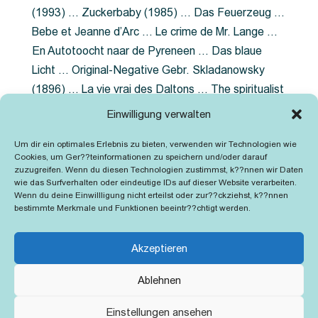
(1993) … Zuckerbaby (1985) … Das Feuerzeug …
Bebe et Jeanne d’Arc … Le crime de Mr. Lange …
En Autotoocht naar de Pyreneen … Das blaue
Licht … Original-Negative Gebr. Skladanowsky
(1896) … La vie vrai des Daltons … The spiritualist
photographer … Feuer im Fjord … The Song of the
Einwilligung verwalten
shirt … Dornröschen … Die Geschichte der
Um dir ein optimales Erlebnis zu bieten, verwenden wir Technologien wie
Grubenlampe … Tolstoy … Grün ist die Heide …
Cookies, um Ger??teinformationen zu speichern und/oder darauf
Lady Hamilton … Mütter verzaget nicht …
zuzugreifen. Wenn du diesen Technologien zustimmst, k??nnen wir Daten
wie das Surfverhalten oder eindeutige IDs auf dieser Website verarbeiten.
Ruttmann Werbefilme
Wenn du deine Einwillligung nicht erteilst oder zur??ckziehst, k??nnen
bestimmte Merkmale und Funktionen beeintr??chtigt werden.
Akzeptieren
Ablehnen
Kontakt
Impressum
Cookie-Richtlinie (EU)
Einstellungen ansehen