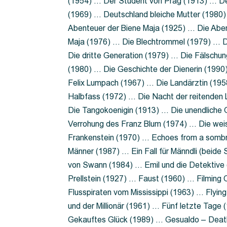
(1954) … Der Student von Prag (1913) … Der
(1969) … Deutschland bleiche Mutter (1980)
Abenteuer der Biene Maja (1925) … Die Abe
Maja (1976) … Die Blechtrommel (1979) … D
Die dritte Generation (1979) … Die Fälschun
(1980) … Die Geschichte der Dienerin (199
Felix Lumpach (1967) … Die Landärztin (195
Halbfass (1972) … Die Nacht der reitenden
Die Tangokoenigin (1913) … Die unendliche G
Verrohung des Franz Blum (1974) … Die wei
Frankenstein (1970) … Echoes from a sombr
Männer (1987) … Ein Fall für Männdli (beide
von Swann (1984) … Emil und die Detektive 
Prellstein (1927) … Faust (1960) … Filming 
Flusspiraten vom Mississippi (1963) … Flyi
und der Millionär (1961) … Fünf letzte Tag
Gekauftes Glück (1989) … Gesualdo – Death