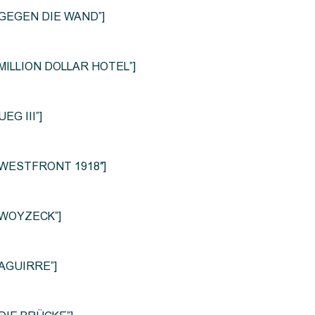
le=”GEGEN DIE WAND”]
e=”MILLION DOLLAR HOTEL”]
UEG III”]
le=”WESTFRONT 1918″]
e=”WOYZECK”]
=”AGUIRRE”]