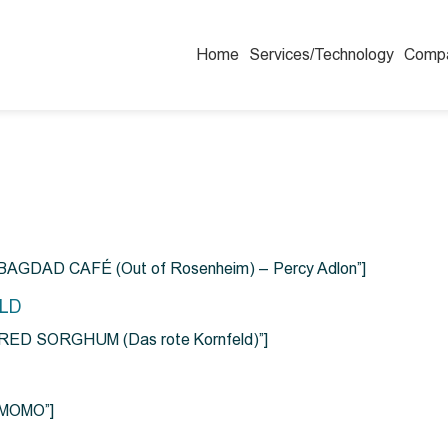
Home
Services/Technology
Comp
=”BAGDAD CAFÉ (Out of Rosenheim) – Percy Adlon”]
ELD
e=”RED SORGHUM (Das rote Kornfeld)”]
=”MOMO”]