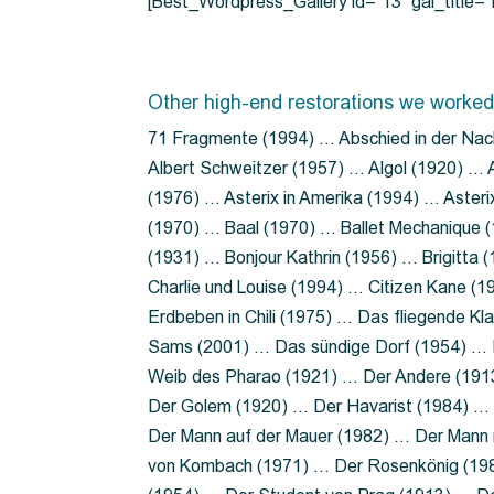
[Best_Wordpress_Gallery id=”13″ gal_title
Other high-end restorations we worked
71 Fragmente (1994) … Abschied in der Nac
Albert Schweitzer (1957) … Algol (1920) … A
(1976) … Asterix in Amerika (1994) … Aster
(1970) … Baal (1970) … Ballet Mechanique (
(1931) … Bonjour Kathrin (1956) … Brigitta
Charlie und Louise (1994) … Citizen Kane (
Erdbeben in Chili (1975) … Das fliegende 
Sams (2001) … Das sündige Dorf (1954) … 
Weib des Pharao (1921) … Der Andere (19
Der Golem (1920) … Der Havarist (1984) … 
Der Mann auf der Mauer (1982) … Der Mann 
von Kombach (1971) … Der Rosenkönig (19