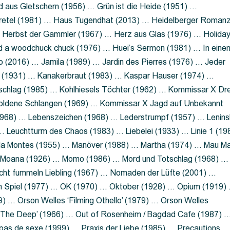
 aus Gletschern (1956) … Grün ist die Heide (1951) …
retel (1981) … Haus Tugendhat (2013) … Heidelberger Roman
 Herbst der Gammler (1967) … Herz aus Glas (1976) … Holida
a woodchuck chuck (1976) … Huei’s Sermon (1981) … In eine
no (2016) … Jamila (1989) … Jardin des Pierres (1976) … Jeder
aft (1931) … Kanakerbraut (1983) … Kaspar Hauser (1974) …
schlag (1985) … Kohlhiesels Töchter (1962) … Kommissar X Dre
goldene Schlangen (1969) … Kommissar X Jagd auf Unbekannt
1968) … Lebenszeichen (1968) … Lederstrumpf (1957) … Lenins
 Leuchtturm des Chaos (1983) … Liebelei (1933) … Linie 1 (19
ola Montes (1955) … Manöver (1988) … Martha (1974) … Mau M
 Moana (1926) … Momo (1986) … Mord und Totschlag (1968) …
icht fummeln Liebling (1967) … Nomaden der Lüfte (2001) …
m Spiel (1977) … OK (1970) … Oktober (1928) … Opium (1919)
) … Orson Welles ‘Filming Othello’ (1979) … Orson Welles
s ‘The Deep’ (1966) … Out of Rosenheim / Bagdad Cafe (1987) 
 pas de sexe (1999) … Praxis der Liebe (1985) … Precautions