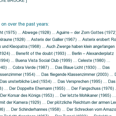
=”DIE BRÜCKE”]
 on over the past years:
ht (1975) … Abwege (1928) … Aguirre – der Zorn Gottes (1972
lraune (1928) … Asterix der Gallier (1967) … Asterix erobert R
ix und Kleopatra (1968) … Auch Zwerge haben klein angefangen
1924) … Benefit of the doubt (1993) … Berlin – Alexanderplatz
 (1994) … Buena Vista Social Club (1999) … Celeste (1980) …
1940) … Cobra Verde (1987) … Das Blaue Licht (1930) … Das
Klassenzimmer (1954) … Das fliegende Klassenzimmer (2003) …
Das unsterbliche Lied (1934) … Das Versprechen (1995) … Das
13) … Der Doppelte Ehemann (1955) … Der Fangschuss (1976)
Der Korsar des Königs (1953) … Der letzte Mohikaner (1965) 
mit der Kamera (1929) … Der plötzliche Reichtum der armen Le
86) … Der Schinderhannes (1958) … Der Schrecken vom Amaz