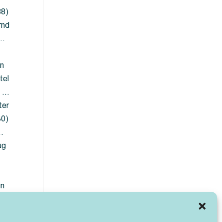
88)
rnd
 …
en
tel
) …
ter
30)
…
ug
ün