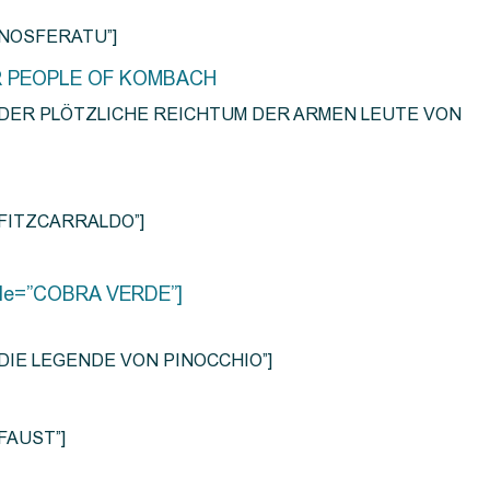
e=”NOSFERATU”]
R PEOPLE OF KOMBACH
title=”DER PLÖTZLICHE REICHTUM DER ARMEN LEUTE VON
e=”FITZCARRALDO”]
title=”COBRA VERDE”]
tle=”DIE LEGENDE VON PINOCCHIO”]
=”FAUST”]