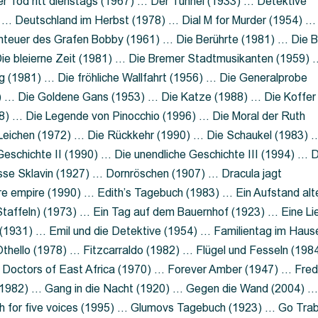
 Tod ritt dienstags (1967) … Der Tunnel (1933) … Detektive
 … Deutschland im Herbst (1978) … Dial M for Murder (1954) …
nteuer des Grafen Bobby (1961) … Die Berührte (1981) … Die B
ie bleierne Zeit (1981) … Die Bremer Stadtmusikanten (1959) 
g (1981) … Die fröhliche Wallfahrt (1956) … Die Generalprobe
0) … Die Goldene Gans (1953) … Die Katze (1988) … Die Koffer
8) … Die Legende von Pinocchio (1996) … Die Moral der Ruth
 Leichen (1972) … Die Rückkehr (1990) … Die Schaukel (1983) 
eschichte II (1990) … Die unendliche Geschichte III (1994) … D
sse Sklavin (1927) … Dornröschen (1907) … Dracula jagt
e empire (1990) … Edith’s Tagebuch (1983) … Ein Aufstand alt
 Staffeln) (1973) … Ein Tag auf dem Bauernhof (1923) … Eine Li
(1931) … Emil und die Detektive (1954) … Familientag im Haus
Othello (1978) … Fitzcarraldo (1982) … Flügel und Fesseln (198
ng Doctors of East Africa (1970) … Forever Amber (1947) … Fred
e (1982) … Gang in die Nacht (1920) … Gegen die Wand (2004) 
 for five voices (1995) … Glumovs Tagebuch (1923) … Go Trab