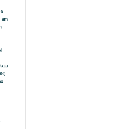
ze
y am
m
i
kaja
88)
au
 …
…