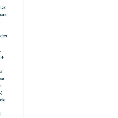
 Die
iene
…
 des
…
ie
er
ebe
e
4) …
die
…
i