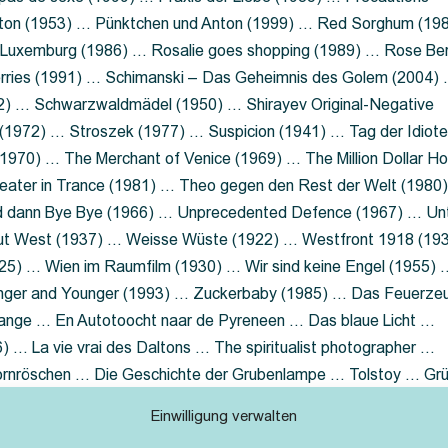
nton (1953) … Pünktchen und Anton (1999) … Red Sorghum (19
a Luxemburg (1986) … Rosalie goes shopping (1989) … Rose Be
rries (1991) … Schimanski – Das Geheimnis des Golem (2004)
2) … Schwarzwaldmädel (1950) … Shirayev Original-Negative
 (1972) … Stroszek (1977) … Suspicion (1941) … Tag der Idiot
970) … The Merchant of Venice (1969) … The Million Dollar Ho
eater in Trance (1981) … Theo gegen den Rest der Welt (1980
d dann Bye Bye (1966) … Unprecedented Defence (1967) … Un
out West (1937) … Weisse Wüste (1922) … Westfront 1918 (19
25) … Wien im Raumfilm (1930) … Wir sind keine Engel (1955) 
ger and Younger (1993) … Zuckerbaby (1985) … Das Feuerze
Lange … En Autotoocht naar de Pyreneen … Das blaue Licht …
 … La vie vrai des Daltons … The spiritualist photographer …
Dornröschen … Die Geschichte der Grubenlampe … Tolstoy … Gr
rzaget nicht … Ruttmann Werbefilme
Einwilligung verwalten