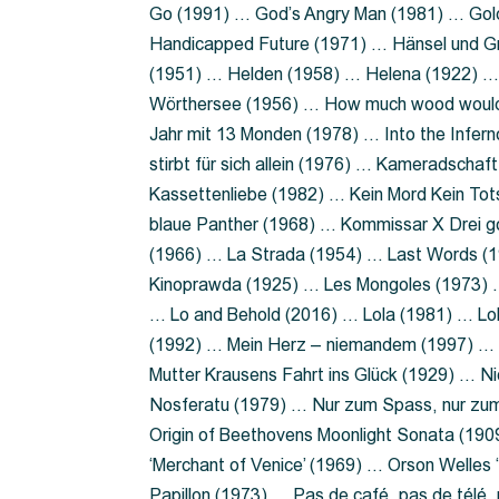
Go (1991) … God’s Angry Man (1981) … Gold
Handicapped Future (1971) … Hänsel und G
(1951) … Helden (1958) … Helena (1922) …
Wörthersee (1956) … How much wood would 
Jahr mit 13 Monden (1978) … Into the Infer
stirbt für sich allein (1976) … Kameradsch
Kassettenliebe (1982) … Kein Mord Kein Tot
blaue Panther (1968) … Kommissar X Drei 
(1966) … La Strada (1954) … Last Words (
Kinoprawda (1925) … Les Mongoles (1973) …
… Lo and Behold (2016) … Lola (1981) … L
(1992) … Mein Herz – niemandem (1997) …
Mutter Krausens Fahrt ins Glück (1929) … N
Nosferatu (1979) … Nur zum Spass, nur zu
Origin of Beethovens Moonlight Sonata (1909
‘Merchant of Venice’ (1969) … Orson Welle
Papillon (1973) … Pas de café, pas de télé,