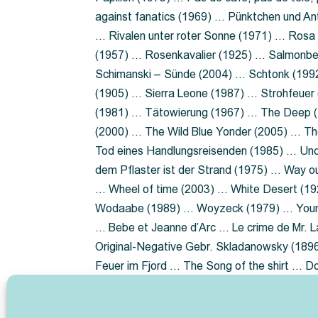
against fanatics (1969) … Pünktchen und A
… Rivalen unter roter Sonne (1971) … Ros
(1957) … Rosenkavalier (1925) … Salmonbe
Schimanski – Sünde (2004) … Schtonk (199
(1905) … Sierra Leone (1987) … Strohfeuer
(1981) … Tätowierung (1967) … The Deep (1
(2000) … The Wild Blue Yonder (2005) … Th
Tod eines Handlungsreisenden (1985) … Un
dem Pflaster ist der Strand (1975) … Way 
… Wheel of time (2003) … White Desert (19
Wodaabe (1989) … Woyzeck (1979) … Youn
… Bebe et Jeanne d’Arc … Le crime de Mr. 
Original-Negative Gebr. Skladanowsky (1896)
Feuer im Fjord … The Song of the shirt … 
ist die Heide … Lady Hamilton … Mütter ve