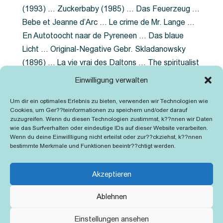
(1993) … Zuckerbaby (1985) … Das Feuerzeug …
Bebe et Jeanne d’Arc … Le crime de Mr. Lange …
En Autotoocht naar de Pyreneen … Das blaue
Licht … Original-Negative Gebr. Skladanowsky
(1896) … La vie vrai des Daltons … The spiritualist
photographer … Feuer im Fjord … The Song of the
Einwilligung verwalten
shirt … Dornröschen … Die Geschichte der
Um dir ein optimales Erlebnis zu bieten, verwenden wir Technologien wie
Grubenlampe … Tolstoy … Grün ist die Heide …
Cookies, um Ger??teinformationen zu speichern und/oder darauf
Lady Hamilton … Mütter verzaget nicht …
zuzugreifen. Wenn du diesen Technologien zustimmst, k??nnen wir Daten
wie das Surfverhalten oder eindeutige IDs auf dieser Website verarbeiten.
Ruttmann Werbefilme
Wenn du deine Einwillligung nicht erteilst oder zur??ckziehst, k??nnen
bestimmte Merkmale und Funktionen beeintr??chtigt werden.
Akzeptieren
Ablehnen
Kontakt
Impressum
Cookie-Richtlinie (EU)
Einstellungen ansehen