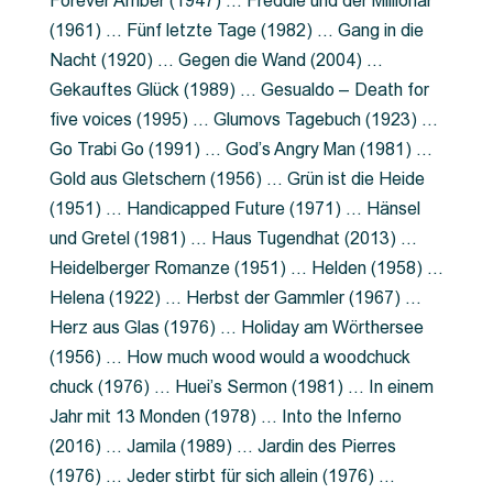
Forever Amber (1947) … Freddie und der Millionär
(1961) … Fünf letzte Tage (1982) … Gang in die
Nacht (1920) … Gegen die Wand (2004) …
Gekauftes Glück (1989) … Gesualdo – Death for
five voices (1995) … Glumovs Tagebuch (1923) …
Go Trabi Go (1991) … God’s Angry Man (1981) …
Gold aus Gletschern (1956) … Grün ist die Heide
(1951) … Handicapped Future (1971) … Hänsel
und Gretel (1981) … Haus Tugendhat (2013) …
Heidelberger Romanze (1951) … Helden (1958) …
Helena (1922) … Herbst der Gammler (1967) …
Herz aus Glas (1976) … Holiday am Wörthersee
(1956) … How much wood would a woodchuck
chuck (1976) … Huei’s Sermon (1981) … In einem
Jahr mit 13 Monden (1978) … Into the Inferno
(2016) … Jamila (1989) … Jardin des Pierres
(1976) … Jeder stirbt für sich allein (1976) …