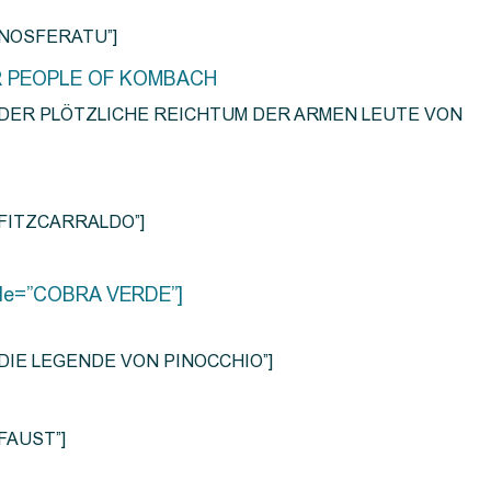
e=”NOSFERATU”]
R PEOPLE OF KOMBACH
title=”DER PLÖTZLICHE REICHTUM DER ARMEN LEUTE VON
e=”FITZCARRALDO”]
title=”COBRA VERDE”]
tle=”DIE LEGENDE VON PINOCCHIO”]
=”FAUST”]