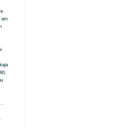
ze
y am
m
i
kaja
88)
au
 …
…