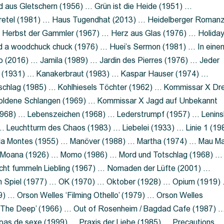
 aus Gletschern (1956) … Grün ist die Heide (1951) …
retel (1981) … Haus Tugendhat (2013) … Heidelberger Roman
 Herbst der Gammler (1967) … Herz aus Glas (1976) … Holida
a woodchuck chuck (1976) … Huei’s Sermon (1981) … In eine
no (2016) … Jamila (1989) … Jardin des Pierres (1976) … Jeder
aft (1931) … Kanakerbraut (1983) … Kaspar Hauser (1974) …
schlag (1985) … Kohlhiesels Töchter (1962) … Kommissar X Dre
goldene Schlangen (1969) … Kommissar X Jagd auf Unbekannt
1968) … Lebenszeichen (1968) … Lederstrumpf (1957) … Lenins
 Leuchtturm des Chaos (1983) … Liebelei (1933) … Linie 1 (19
ola Montes (1955) … Manöver (1988) … Martha (1974) … Mau M
 Moana (1926) … Momo (1986) … Mord und Totschlag (1968) …
icht fummeln Liebling (1967) … Nomaden der Lüfte (2001) …
m Spiel (1977) … OK (1970) … Oktober (1928) … Opium (1919)
) … Orson Welles ‘Filming Othello’ (1979) … Orson Welles
s ‘The Deep’ (1966) … Out of Rosenheim / Bagdad Cafe (1987) 
 pas de sexe (1999) … Praxis der Liebe (1985) … Precautions