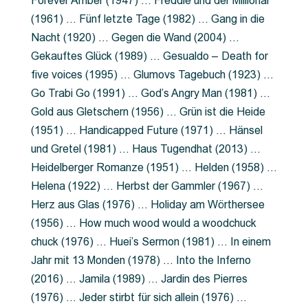
Forever Amber (1947) … Freddie und der Millionär
(1961) … Fünf letzte Tage (1982) … Gang in die
Nacht (1920) … Gegen die Wand (2004) …
Gekauftes Glück (1989) … Gesualdo – Death for
five voices (1995) … Glumovs Tagebuch (1923) …
Go Trabi Go (1991) … God’s Angry Man (1981) …
Gold aus Gletschern (1956) … Grün ist die Heide
(1951) … Handicapped Future (1971) … Hänsel
und Gretel (1981) … Haus Tugendhat (2013) …
Heidelberger Romanze (1951) … Helden (1958) …
Helena (1922) … Herbst der Gammler (1967) …
Herz aus Glas (1976) … Holiday am Wörthersee
(1956) … How much wood would a woodchuck
chuck (1976) … Huei’s Sermon (1981) … In einem
Jahr mit 13 Monden (1978) … Into the Inferno
(2016) … Jamila (1989) … Jardin des Pierres
(1976) … Jeder stirbt für sich allein (1976) …