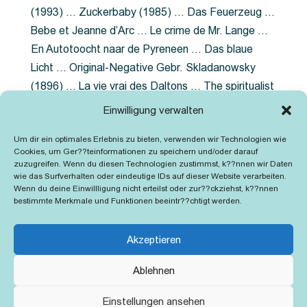
(1993) … Zuckerbaby (1985) … Das Feuerzeug …
Bebe et Jeanne d’Arc … Le crime de Mr. Lange …
En Autotoocht naar de Pyreneen … Das blaue
Licht … Original-Negative Gebr. Skladanowsky
(1896) … La vie vrai des Daltons … The spiritualist
photographer … Feuer im Fjord … The Song of the
Einwilligung verwalten
shirt … Dornröschen … Die Geschichte der
Um dir ein optimales Erlebnis zu bieten, verwenden wir Technologien wie
Grubenlampe … Tolstoy … Grün ist die Heide …
Cookies, um Ger??teinformationen zu speichern und/oder darauf
Lady Hamilton … Mütter verzaget nicht …
zuzugreifen. Wenn du diesen Technologien zustimmst, k??nnen wir Daten
wie das Surfverhalten oder eindeutige IDs auf dieser Website verarbeiten.
Ruttmann Werbefilme
Wenn du deine Einwillligung nicht erteilst oder zur??ckziehst, k??nnen
bestimmte Merkmale und Funktionen beeintr??chtigt werden.
Akzeptieren
Ablehnen
Kontakt
Impressum
Cookie-Richtlinie (EU)
Einstellungen ansehen