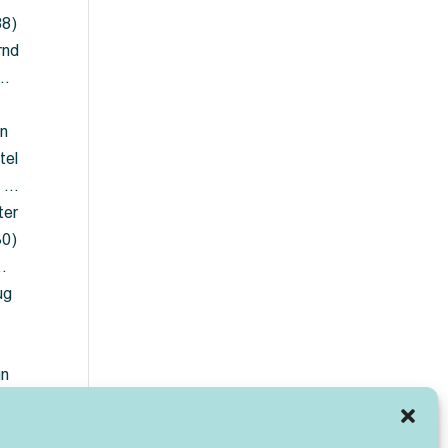
88)
rnd
 …
en
tel
) …
ter
30)
…
ug
ün