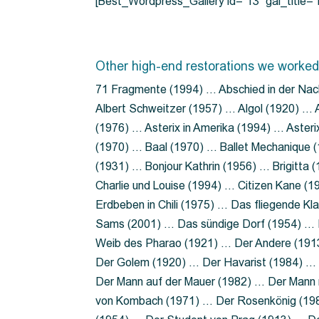
[Best_Wordpress_Gallery id=”13″ gal_title
Other high-end restorations we worked
71 Fragmente (1994) … Abschied in der Nac
Albert Schweitzer (1957) … Algol (1920) … A
(1976) … Asterix in Amerika (1994) … Aster
(1970) … Baal (1970) … Ballet Mechanique (
(1931) … Bonjour Kathrin (1956) … Brigitta
Charlie und Louise (1994) … Citizen Kane (
Erdbeben in Chili (1975) … Das fliegende 
Sams (2001) … Das sündige Dorf (1954) … 
Weib des Pharao (1921) … Der Andere (19
Der Golem (1920) … Der Havarist (1984) … 
Der Mann auf der Mauer (1982) … Der Mann 
von Kombach (1971) … Der Rosenkönig (19