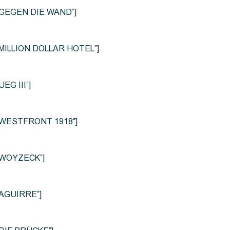
le=”GEGEN DIE WAND”]
e=”MILLION DOLLAR HOTEL”]
UEG III”]
le=”WESTFRONT 1918″]
e=”WOYZECK”]
=”AGUIRRE”]