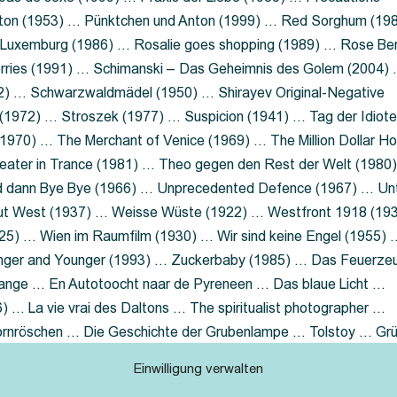
nton (1953) … Pünktchen und Anton (1999) … Red Sorghum (19
a Luxemburg (1986) … Rosalie goes shopping (1989) … Rose Be
rries (1991) … Schimanski – Das Geheimnis des Golem (2004)
2) … Schwarzwaldmädel (1950) … Shirayev Original-Negative
 (1972) … Stroszek (1977) … Suspicion (1941) … Tag der Idiot
970) … The Merchant of Venice (1969) … The Million Dollar Ho
eater in Trance (1981) … Theo gegen den Rest der Welt (1980
d dann Bye Bye (1966) … Unprecedented Defence (1967) … Un
out West (1937) … Weisse Wüste (1922) … Westfront 1918 (19
25) … Wien im Raumfilm (1930) … Wir sind keine Engel (1955) 
ger and Younger (1993) … Zuckerbaby (1985) … Das Feuerze
Lange … En Autotoocht naar de Pyreneen … Das blaue Licht …
 … La vie vrai des Daltons … The spiritualist photographer …
Dornröschen … Die Geschichte der Grubenlampe … Tolstoy … Gr
rzaget nicht … Ruttmann Werbefilme
Einwilligung verwalten