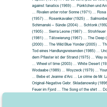
against fanatics (1969) … Pünktchen und A
… Rivalen unter roter Sonne (1971) … Ros
(1957) … Rosenkavalier (1925) … Salmonbe
Schimanski – Sünde (2004) … Schtonk (199
(1905) … Sierra Leone (1987) … Strohfeuer
(1981) … Tätowierung (1967) … The Deep (1
(2000) … The Wild Blue Yonder (2005) … Th
Tod eines Handlungsreisenden (1985) … Un
dem Pflaster ist der Strand (1975) … Way 
… Wheel of time (2003) … White Desert (19
Wodaabe (1989) … Woyzeck (1979) … Youn
… Bebe et Jeanne d’Arc … Le crime de Mr. 
Original-Negative Gebr. Skladanowsky (1896)
Feuer im Fjord … The Song of the shirt … 
ist die Heide … Lady Hamilton … Mütter ve