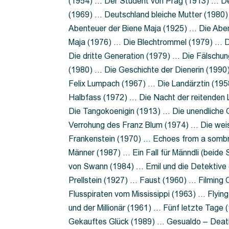
(1954) … Der Student von Prag (1913) … Der
(1969) … Deutschland bleiche Mutter (1980)
Abenteuer der Biene Maja (1925) … Die Abe
Maja (1976) … Die Blechtrommel (1979) … D
Die dritte Generation (1979) … Die Fälschun
(1980) … Die Geschichte der Dienerin (199
Felix Lumpach (1967) … Die Landärztin (195
Halbfass (1972) … Die Nacht der reitenden
Die Tangokoenigin (1913) … Die unendliche G
Verrohung des Franz Blum (1974) … Die wei
Frankenstein (1970) … Echoes from a sombr
Männer (1987) … Ein Fall für Männdli (beide
von Swann (1984) … Emil und die Detektive 
Prellstein (1927) … Faust (1960) … Filming 
Flusspiraten vom Mississippi (1963) … Flyi
und der Millionär (1961) … Fünf letzte Tag
Gekauftes Glück (1989) … Gesualdo – Death