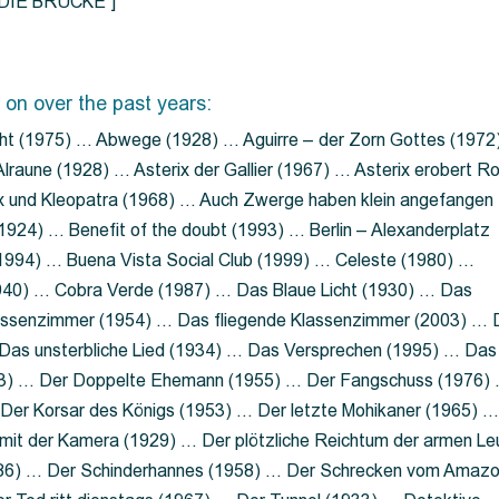
=”DIE BRÜCKE”]
 on over the past years:
ht (1975) … Abwege (1928) … Aguirre – der Zorn Gottes (1972
lraune (1928) … Asterix der Gallier (1967) … Asterix erobert R
ix und Kleopatra (1968) … Auch Zwerge haben klein angefangen
1924) … Benefit of the doubt (1993) … Berlin – Alexanderplatz
 (1994) … Buena Vista Social Club (1999) … Celeste (1980) …
1940) … Cobra Verde (1987) … Das Blaue Licht (1930) … Das
Klassenzimmer (1954) … Das fliegende Klassenzimmer (2003) …
Das unsterbliche Lied (1934) … Das Versprechen (1995) … Das
13) … Der Doppelte Ehemann (1955) … Der Fangschuss (1976)
Der Korsar des Königs (1953) … Der letzte Mohikaner (1965) 
mit der Kamera (1929) … Der plötzliche Reichtum der armen Le
86) … Der Schinderhannes (1958) … Der Schrecken vom Amaz