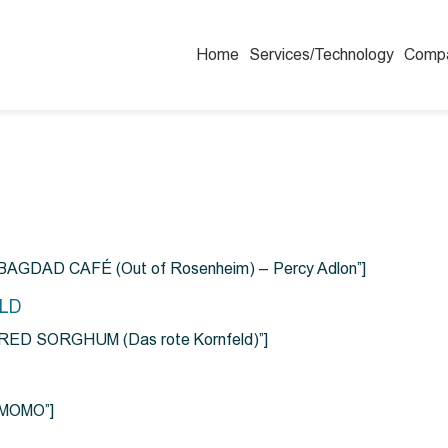
Home
Services/Technology
Comp
=”BAGDAD CAFÉ (Out of Rosenheim) – Percy Adlon”]
ELD
e=”RED SORGHUM (Das rote Kornfeld)”]
=”MOMO”]