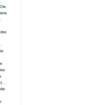
 Die
iene
…
 des
…
ie
er
ebe
e
4) …
die
…
i