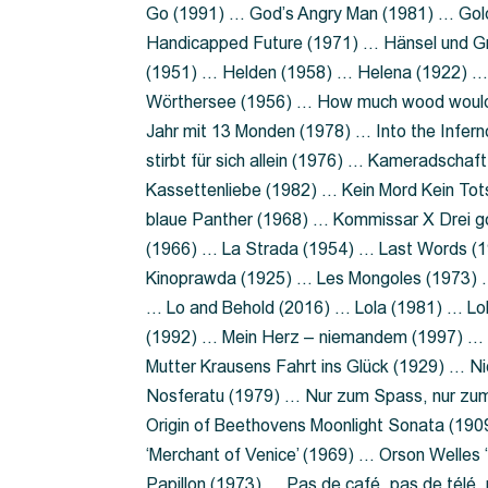
Go (1991) … God’s Angry Man (1981) … Gold
Handicapped Future (1971) … Hänsel und G
(1951) … Helden (1958) … Helena (1922) …
Wörthersee (1956) … How much wood would 
Jahr mit 13 Monden (1978) … Into the Infer
stirbt für sich allein (1976) … Kameradsch
Kassettenliebe (1982) … Kein Mord Kein Tot
blaue Panther (1968) … Kommissar X Drei 
(1966) … La Strada (1954) … Last Words (
Kinoprawda (1925) … Les Mongoles (1973) …
… Lo and Behold (2016) … Lola (1981) … L
(1992) … Mein Herz – niemandem (1997) …
Mutter Krausens Fahrt ins Glück (1929) … N
Nosferatu (1979) … Nur zum Spass, nur zu
Origin of Beethovens Moonlight Sonata (1909
‘Merchant of Venice’ (1969) … Orson Welle
Papillon (1973) … Pas de café, pas de télé,