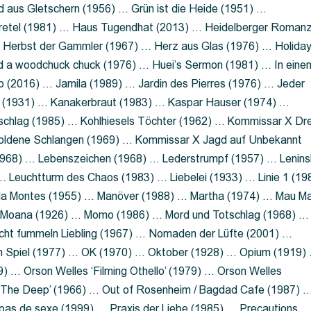
 aus Gletschern (1956) … Grün ist die Heide (1951) …
retel (1981) … Haus Tugendhat (2013) … Heidelberger Roman
 Herbst der Gammler (1967) … Herz aus Glas (1976) … Holida
a woodchuck chuck (1976) … Huei’s Sermon (1981) … In eine
no (2016) … Jamila (1989) … Jardin des Pierres (1976) … Jeder
aft (1931) … Kanakerbraut (1983) … Kaspar Hauser (1974) …
schlag (1985) … Kohlhiesels Töchter (1962) … Kommissar X Dre
goldene Schlangen (1969) … Kommissar X Jagd auf Unbekannt
1968) … Lebenszeichen (1968) … Lederstrumpf (1957) … Lenins
 Leuchtturm des Chaos (1983) … Liebelei (1933) … Linie 1 (19
ola Montes (1955) … Manöver (1988) … Martha (1974) … Mau M
 Moana (1926) … Momo (1986) … Mord und Totschlag (1968) …
icht fummeln Liebling (1967) … Nomaden der Lüfte (2001) …
m Spiel (1977) … OK (1970) … Oktober (1928) … Opium (1919)
) … Orson Welles ‘Filming Othello’ (1979) … Orson Welles
s ‘The Deep’ (1966) … Out of Rosenheim / Bagdad Cafe (1987) 
 pas de sexe (1999) … Praxis der Liebe (1985) … Precautions