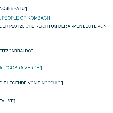
e=”NOSFERATU”]
R PEOPLE OF KOMBACH
title=”DER PLÖTZLICHE REICHTUM DER ARMEN LEUTE VON
e=”FITZCARRALDO”]
title=”COBRA VERDE”]
tle=”DIE LEGENDE VON PINOCCHIO”]
=”FAUST”]