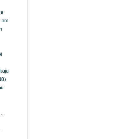
ze
y am
m
i
kaja
88)
au
 …
…