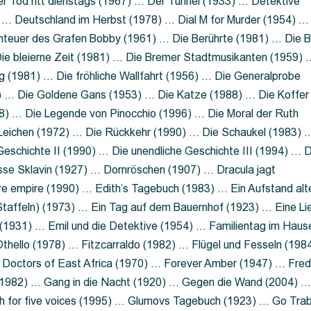
 Tod ritt dienstags (1967) … Der Tunnel (1933) … Detektive
 … Deutschland im Herbst (1978) … Dial M for Murder (1954) …
nteuer des Grafen Bobby (1961) … Die Berührte (1981) … Die B
ie bleierne Zeit (1981) … Die Bremer Stadtmusikanten (1959) 
g (1981) … Die fröhliche Wallfahrt (1956) … Die Generalprobe
0) … Die Goldene Gans (1953) … Die Katze (1988) … Die Koffer
8) … Die Legende von Pinocchio (1996) … Die Moral der Ruth
 Leichen (1972) … Die Rückkehr (1990) … Die Schaukel (1983) 
eschichte II (1990) … Die unendliche Geschichte III (1994) … D
sse Sklavin (1927) … Dornröschen (1907) … Dracula jagt
e empire (1990) … Edith’s Tagebuch (1983) … Ein Aufstand alt
 Staffeln) (1973) … Ein Tag auf dem Bauernhof (1923) … Eine Li
(1931) … Emil und die Detektive (1954) … Familientag im Haus
Othello (1978) … Fitzcarraldo (1982) … Flügel und Fesseln (198
ng Doctors of East Africa (1970) … Forever Amber (1947) … Fred
e (1982) … Gang in die Nacht (1920) … Gegen die Wand (2004) 
 for five voices (1995) … Glumovs Tagebuch (1923) … Go Trab