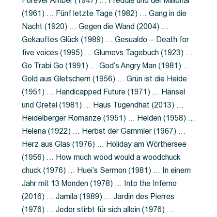
Forever Amber (1947) … Freddie und der Millionär
(1961) … Fünf letzte Tage (1982) … Gang in die
Nacht (1920) … Gegen die Wand (2004) …
Gekauftes Glück (1989) … Gesualdo – Death for
five voices (1995) … Glumovs Tagebuch (1923) …
Go Trabi Go (1991) … God’s Angry Man (1981) …
Gold aus Gletschern (1956) … Grün ist die Heide
(1951) … Handicapped Future (1971) … Hänsel
und Gretel (1981) … Haus Tugendhat (2013) …
Heidelberger Romanze (1951) … Helden (1958) …
Helena (1922) … Herbst der Gammler (1967) …
Herz aus Glas (1976) … Holiday am Wörthersee
(1956) … How much wood would a woodchuck
chuck (1976) … Huei’s Sermon (1981) … In einem
Jahr mit 13 Monden (1978) … Into the Inferno
(2016) … Jamila (1989) … Jardin des Pierres
(1976) … Jeder stirbt für sich allein (1976) …