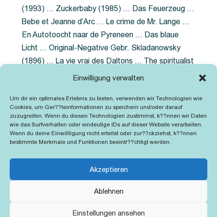
(1993) … Zuckerbaby (1985) … Das Feuerzeug …
Bebe et Jeanne d’Arc … Le crime de Mr. Lange …
En Autotoocht naar de Pyreneen … Das blaue
Licht … Original-Negative Gebr. Skladanowsky
(1896) … La vie vrai des Daltons … The spiritualist
photographer … Feuer im Fjord … The Song of the
Einwilligung verwalten
shirt … Dornröschen … Die Geschichte der
Um dir ein optimales Erlebnis zu bieten, verwenden wir Technologien wie
Grubenlampe … Tolstoy … Grün ist die Heide …
Cookies, um Ger??teinformationen zu speichern und/oder darauf
Lady Hamilton … Mütter verzaget nicht …
zuzugreifen. Wenn du diesen Technologien zustimmst, k??nnen wir Daten
wie das Surfverhalten oder eindeutige IDs auf dieser Website verarbeiten.
Ruttmann Werbefilme
Wenn du deine Einwillligung nicht erteilst oder zur??ckziehst, k??nnen
bestimmte Merkmale und Funktionen beeintr??chtigt werden.
Akzeptieren
Ablehnen
Kontakt
Impressum
Cookie-Richtlinie (EU)
Einstellungen ansehen