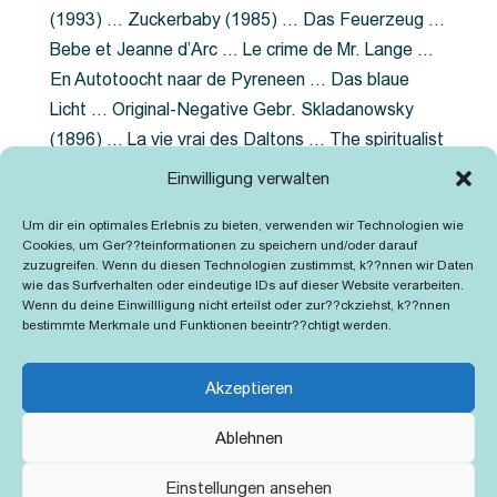
(1993) … Zuckerbaby (1985) … Das Feuerzeug …
Bebe et Jeanne d’Arc … Le crime de Mr. Lange …
En Autotoocht naar de Pyreneen … Das blaue
Licht … Original-Negative Gebr. Skladanowsky
(1896) … La vie vrai des Daltons … The spiritualist
photographer … Feuer im Fjord … The Song of the
Einwilligung verwalten
shirt … Dornröschen … Die Geschichte der
Um dir ein optimales Erlebnis zu bieten, verwenden wir Technologien wie
Grubenlampe … Tolstoy … Grün ist die Heide …
Cookies, um Ger??teinformationen zu speichern und/oder darauf
Lady Hamilton … Mütter verzaget nicht …
zuzugreifen. Wenn du diesen Technologien zustimmst, k??nnen wir Daten
wie das Surfverhalten oder eindeutige IDs auf dieser Website verarbeiten.
Ruttmann Werbefilme
Wenn du deine Einwillligung nicht erteilst oder zur??ckziehst, k??nnen
bestimmte Merkmale und Funktionen beeintr??chtigt werden.
Akzeptieren
Ablehnen
Kontakt
Impressum
Cookie-Richtlinie (EU)
Einstellungen ansehen