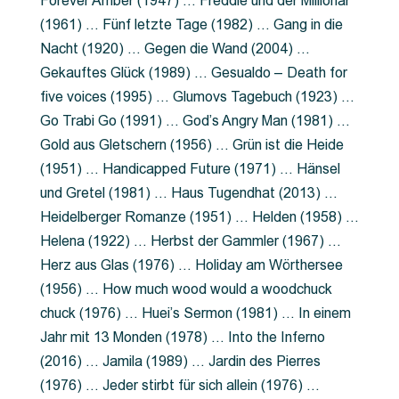
Forever Amber (1947) … Freddie und der Millionär
(1961) … Fünf letzte Tage (1982) … Gang in die
Nacht (1920) … Gegen die Wand (2004) …
Gekauftes Glück (1989) … Gesualdo – Death for
five voices (1995) … Glumovs Tagebuch (1923) …
Go Trabi Go (1991) … God’s Angry Man (1981) …
Gold aus Gletschern (1956) … Grün ist die Heide
(1951) … Handicapped Future (1971) … Hänsel
und Gretel (1981) … Haus Tugendhat (2013) …
Heidelberger Romanze (1951) … Helden (1958) …
Helena (1922) … Herbst der Gammler (1967) …
Herz aus Glas (1976) … Holiday am Wörthersee
(1956) … How much wood would a woodchuck
chuck (1976) … Huei’s Sermon (1981) … In einem
Jahr mit 13 Monden (1978) … Into the Inferno
(2016) … Jamila (1989) … Jardin des Pierres
(1976) … Jeder stirbt für sich allein (1976) …