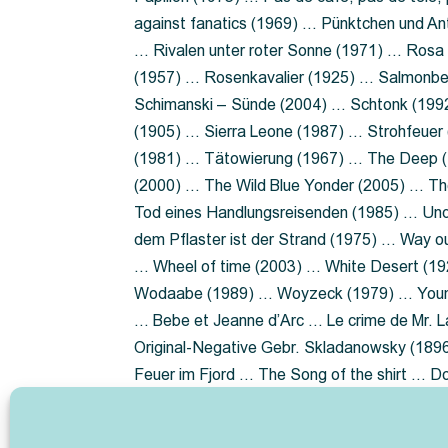
against fanatics (1969) … Pünktchen und A
… Rivalen unter roter Sonne (1971) … Ros
(1957) … Rosenkavalier (1925) … Salmonbe
Schimanski – Sünde (2004) … Schtonk (199
(1905) … Sierra Leone (1987) … Strohfeuer
(1981) … Tätowierung (1967) … The Deep (1
(2000) … The Wild Blue Yonder (2005) … Th
Tod eines Handlungsreisenden (1985) … Un
dem Pflaster ist der Strand (1975) … Way 
… Wheel of time (2003) … White Desert (19
Wodaabe (1989) … Woyzeck (1979) … Youn
… Bebe et Jeanne d’Arc … Le crime de Mr. 
Original-Negative Gebr. Skladanowsky (1896)
Feuer im Fjord … The Song of the shirt … 
ist die Heide … Lady Hamilton … Mütter ve