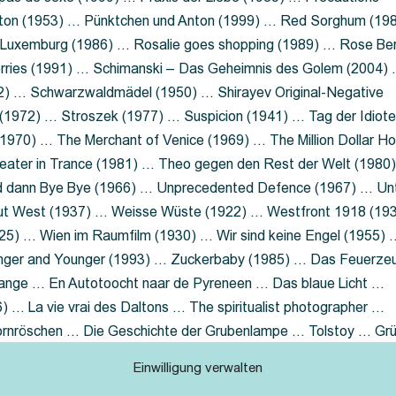
nton (1953) … Pünktchen und Anton (1999) … Red Sorghum (19
a Luxemburg (1986) … Rosalie goes shopping (1989) … Rose Be
rries (1991) … Schimanski – Das Geheimnis des Golem (2004)
2) … Schwarzwaldmädel (1950) … Shirayev Original-Negative
 (1972) … Stroszek (1977) … Suspicion (1941) … Tag der Idiot
970) … The Merchant of Venice (1969) … The Million Dollar Ho
eater in Trance (1981) … Theo gegen den Rest der Welt (1980
d dann Bye Bye (1966) … Unprecedented Defence (1967) … Un
out West (1937) … Weisse Wüste (1922) … Westfront 1918 (19
25) … Wien im Raumfilm (1930) … Wir sind keine Engel (1955) 
ger and Younger (1993) … Zuckerbaby (1985) … Das Feuerze
Lange … En Autotoocht naar de Pyreneen … Das blaue Licht …
 … La vie vrai des Daltons … The spiritualist photographer …
Dornröschen … Die Geschichte der Grubenlampe … Tolstoy … Gr
rzaget nicht … Ruttmann Werbefilme
Einwilligung verwalten