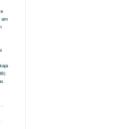
ze
y am
m
i
kaja
88)
au
 …
…