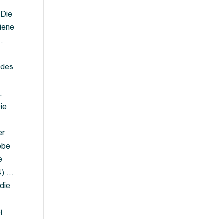
 Die
iene
…
 des
…
ie
er
ebe
e
4) …
die
…
i