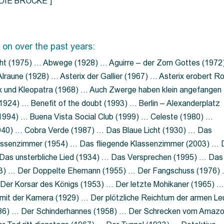
=”DIE BRÜCKE”]
 on over the past years:
ht (1975) … Abwege (1928) … Aguirre – der Zorn Gottes (1972
lraune (1928) … Asterix der Gallier (1967) … Asterix erobert R
ix und Kleopatra (1968) … Auch Zwerge haben klein angefangen
1924) … Benefit of the doubt (1993) … Berlin – Alexanderplatz
 (1994) … Buena Vista Social Club (1999) … Celeste (1980) …
1940) … Cobra Verde (1987) … Das Blaue Licht (1930) … Das
Klassenzimmer (1954) … Das fliegende Klassenzimmer (2003) …
Das unsterbliche Lied (1934) … Das Versprechen (1995) … Das
13) … Der Doppelte Ehemann (1955) … Der Fangschuss (1976)
Der Korsar des Königs (1953) … Der letzte Mohikaner (1965) 
mit der Kamera (1929) … Der plötzliche Reichtum der armen Le
86) … Der Schinderhannes (1958) … Der Schrecken vom Amaz