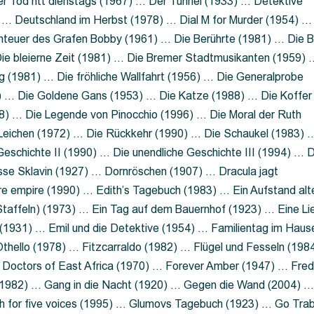
 Tod ritt dienstags (1967) … Der Tunnel (1933) … Detektive
 … Deutschland im Herbst (1978) … Dial M for Murder (1954) …
nteuer des Grafen Bobby (1961) … Die Berührte (1981) … Die B
ie bleierne Zeit (1981) … Die Bremer Stadtmusikanten (1959) 
g (1981) … Die fröhliche Wallfahrt (1956) … Die Generalprobe
0) … Die Goldene Gans (1953) … Die Katze (1988) … Die Koffer
8) … Die Legende von Pinocchio (1996) … Die Moral der Ruth
 Leichen (1972) … Die Rückkehr (1990) … Die Schaukel (1983) 
eschichte II (1990) … Die unendliche Geschichte III (1994) … D
sse Sklavin (1927) … Dornröschen (1907) … Dracula jagt
e empire (1990) … Edith’s Tagebuch (1983) … Ein Aufstand alt
 Staffeln) (1973) … Ein Tag auf dem Bauernhof (1923) … Eine Li
(1931) … Emil und die Detektive (1954) … Familientag im Haus
Othello (1978) … Fitzcarraldo (1982) … Flügel und Fesseln (198
ng Doctors of East Africa (1970) … Forever Amber (1947) … Fred
e (1982) … Gang in die Nacht (1920) … Gegen die Wand (2004) 
 for five voices (1995) … Glumovs Tagebuch (1923) … Go Trab