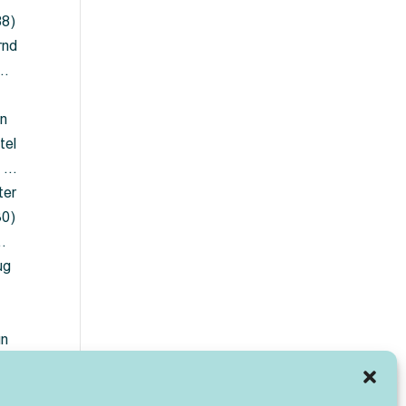
88)
rnd
 …
en
tel
) …
ter
30)
…
ug
ün