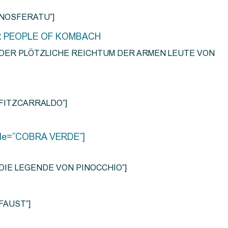
e=”NOSFERATU”]
R PEOPLE OF KOMBACH
title=”DER PLÖTZLICHE REICHTUM DER ARMEN LEUTE VON
e=”FITZCARRALDO”]
title=”COBRA VERDE”]
tle=”DIE LEGENDE VON PINOCCHIO”]
=”FAUST”]