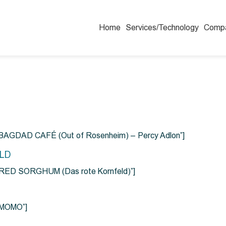
Home
Services/Technology
Comp
=”BAGDAD CAFÉ (Out of Rosenheim) – Percy Adlon”]
ELD
e=”RED SORGHUM (Das rote Kornfeld)”]
=”MOMO”]