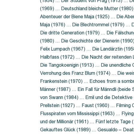
(1954) … Der Student von Prag (1913) … Der
(1969) … Deutschland bleiche Mutter (1980)
Abenteuer der Biene Maja (1925) … Die Abe
Maja (1976) … Die Blechtrommel (1979) … D
Die dritte Generation (1979) … Die Fälschun
(1980) … Die Geschichte der Dienerin (199
Felix Lumpach (1967) … Die Landärztin (195
Halbfass (1972) … Die Nacht der reitenden
Die Tangokoenigin (1913) … Die unendliche G
Verrohung des Franz Blum (1974) … Die wei
Frankenstein (1970) … Echoes from a sombr
Männer (1987) … Ein Fall für Männdli (beide
von Swann (1984) … Emil und die Detektive 
Prellstein (1927) … Faust (1960) … Filming 
Flusspiraten vom Mississippi (1963) … Flyi
und der Millionär (1961) … Fünf letzte Tag
Gekauftes Glück (1989) … Gesualdo – Death