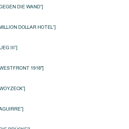
le=”GEGEN DIE WAND”]
e=”MILLION DOLLAR HOTEL”]
UEG III”]
le=”WESTFRONT 1918″]
e=”WOYZECK”]
=”AGUIRRE”]