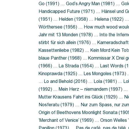
Go (1991) … God’s Angry Man (1981) … Gold
Handicapped Future (1971) … Hänsel und G
(1951) … Helden (1958) … Helena (1922) …
Wörthersee (1956) … How much wood would 
Jahr mit 13 Monden (1978) … Into the Infer
stirbt für sich allein (1976) … Kameradsch
Kassettenliebe (1982) … Kein Mord Kein Tot
blaue Panther (1968) … Kommissar X Drei 
(1966) … La Strada (1954) … Last Words (
Kinoprawda (1925) … Les Mongoles (1973) …
… Lo and Behold (2016) … Lola (1981) … L
(1992) … Mein Herz – niemandem (1997) …
Mutter Krausens Fahrt ins Glück (1929) … N
Nosferatu (1979) … Nur zum Spass, nur zu
Origin of Beethovens Moonlight Sonata (1909
‘Merchant of Venice’ (1969) … Orson Welle
Papillon (1973) … Pas de café, pas de télé,