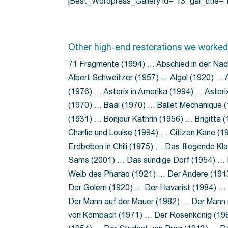
[Best_Wordpress_Gallery id=”13″ gal_title
Other high-end restorations we worked
71 Fragmente (1994) … Abschied in der Nac
Albert Schweitzer (1957) … Algol (1920) … A
(1976) … Asterix in Amerika (1994) … Aster
(1970) … Baal (1970) … Ballet Mechanique (
(1931) … Bonjour Kathrin (1956) … Brigitta
Charlie und Louise (1994) … Citizen Kane (
Erdbeben in Chili (1975) … Das fliegende 
Sams (2001) … Das sündige Dorf (1954) … 
Weib des Pharao (1921) … Der Andere (19
Der Golem (1920) … Der Havarist (1984) … 
Der Mann auf der Mauer (1982) … Der Mann 
von Kombach (1971) … Der Rosenkönig (19