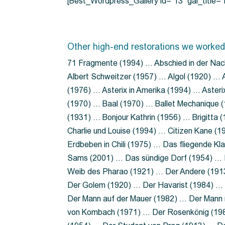
[Best_Wordpress_Gallery id=”13″ gal_title
Other high-end restorations we worked
71 Fragmente (1994) … Abschied in der Nac
Albert Schweitzer (1957) … Algol (1920) … A
(1976) … Asterix in Amerika (1994) … Aster
(1970) … Baal (1970) … Ballet Mechanique (
(1931) … Bonjour Kathrin (1956) … Brigitta
Charlie und Louise (1994) … Citizen Kane (
Erdbeben in Chili (1975) … Das fliegende 
Sams (2001) … Das sündige Dorf (1954) … 
Weib des Pharao (1921) … Der Andere (19
Der Golem (1920) … Der Havarist (1984) … 
Der Mann auf der Mauer (1982) … Der Mann 
von Kombach (1971) … Der Rosenkönig (19