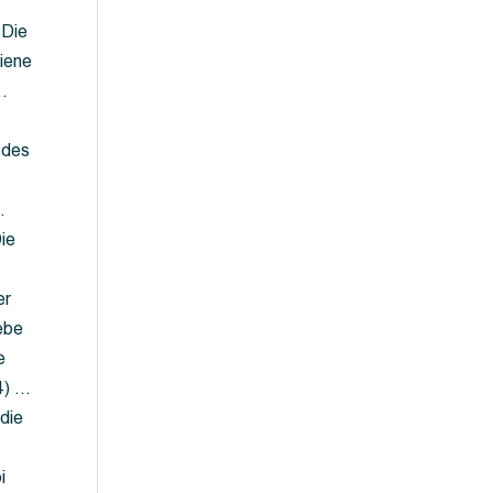
 Die
iene
…
 des
…
ie
er
ebe
e
4) …
die
…
i