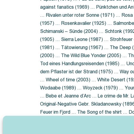
against fanatics (1969) … Pünktchen und A
… Rivalen unter roter Sonne (1971) … Ros
(1957) … Rosenkavalier (1925) … Salmonbe
Schimanski – Sünde (2004) … Schtonk (199
(1905) … Sierra Leone (1987) … Strohfeuer
(1981) … Tätowierung (1967) … The Deep (1
(2000) … The Wild Blue Yonder (2005) … Th
Tod eines Handlungsreisenden (1985) … Un
dem Pflaster ist der Strand (1975) … Way 
… Wheel of time (2003) … White Desert (19
Wodaabe (1989) … Woyzeck (1979) … Youn
… Bebe et Jeanne d’Arc … Le crime de Mr. 
Original-Negative Gebr. Skladanowsky (1896)
Feuer im Fjord … The Song of the shirt … 
ist die Heide … Lady Hamilton … Mütter ve