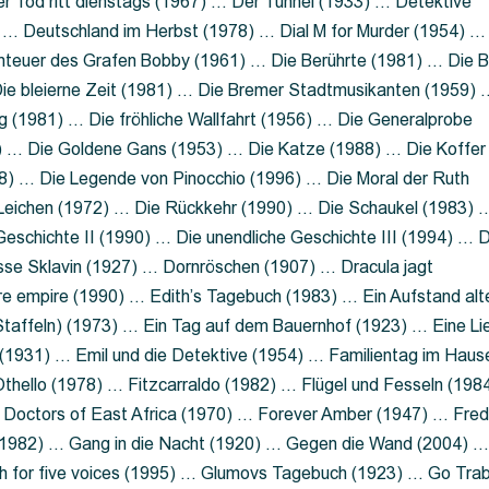
 Tod ritt dienstags (1967) … Der Tunnel (1933) … Detektive
 … Deutschland im Herbst (1978) … Dial M for Murder (1954) …
nteuer des Grafen Bobby (1961) … Die Berührte (1981) … Die B
ie bleierne Zeit (1981) … Die Bremer Stadtmusikanten (1959) 
g (1981) … Die fröhliche Wallfahrt (1956) … Die Generalprobe
0) … Die Goldene Gans (1953) … Die Katze (1988) … Die Koffer
8) … Die Legende von Pinocchio (1996) … Die Moral der Ruth
 Leichen (1972) … Die Rückkehr (1990) … Die Schaukel (1983) 
eschichte II (1990) … Die unendliche Geschichte III (1994) … D
sse Sklavin (1927) … Dornröschen (1907) … Dracula jagt
e empire (1990) … Edith’s Tagebuch (1983) … Ein Aufstand alt
 Staffeln) (1973) … Ein Tag auf dem Bauernhof (1923) … Eine Li
(1931) … Emil und die Detektive (1954) … Familientag im Haus
Othello (1978) … Fitzcarraldo (1982) … Flügel und Fesseln (198
ng Doctors of East Africa (1970) … Forever Amber (1947) … Fred
e (1982) … Gang in die Nacht (1920) … Gegen die Wand (2004) 
 for five voices (1995) … Glumovs Tagebuch (1923) … Go Trab