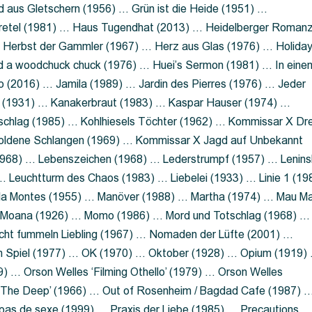
 aus Gletschern (1956) … Grün ist die Heide (1951) …
retel (1981) … Haus Tugendhat (2013) … Heidelberger Roman
 Herbst der Gammler (1967) … Herz aus Glas (1976) … Holida
a woodchuck chuck (1976) … Huei’s Sermon (1981) … In eine
no (2016) … Jamila (1989) … Jardin des Pierres (1976) … Jeder
aft (1931) … Kanakerbraut (1983) … Kaspar Hauser (1974) …
schlag (1985) … Kohlhiesels Töchter (1962) … Kommissar X Dre
goldene Schlangen (1969) … Kommissar X Jagd auf Unbekannt
1968) … Lebenszeichen (1968) … Lederstrumpf (1957) … Lenins
 Leuchtturm des Chaos (1983) … Liebelei (1933) … Linie 1 (19
ola Montes (1955) … Manöver (1988) … Martha (1974) … Mau M
 Moana (1926) … Momo (1986) … Mord und Totschlag (1968) …
icht fummeln Liebling (1967) … Nomaden der Lüfte (2001) …
m Spiel (1977) … OK (1970) … Oktober (1928) … Opium (1919)
) … Orson Welles ‘Filming Othello’ (1979) … Orson Welles
s ‘The Deep’ (1966) … Out of Rosenheim / Bagdad Cafe (1987) 
 pas de sexe (1999) … Praxis der Liebe (1985) … Precautions