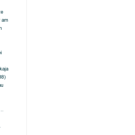
ze
y am
m
i
kaja
88)
au
 …
…