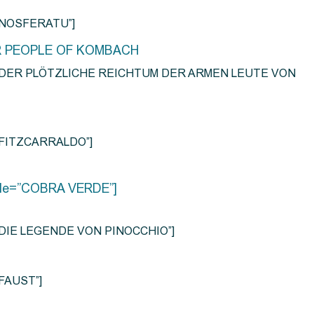
e=”NOSFERATU”]
R PEOPLE OF KOMBACH
title=”DER PLÖTZLICHE REICHTUM DER ARMEN LEUTE VON
e=”FITZCARRALDO”]
title=”COBRA VERDE”]
tle=”DIE LEGENDE VON PINOCCHIO”]
=”FAUST”]