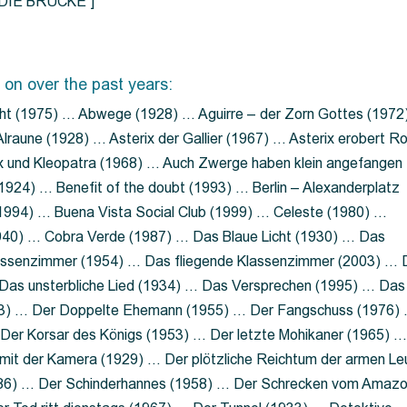
=”DIE BRÜCKE”]
 on over the past years:
ht (1975) … Abwege (1928) … Aguirre – der Zorn Gottes (1972
lraune (1928) … Asterix der Gallier (1967) … Asterix erobert R
ix und Kleopatra (1968) … Auch Zwerge haben klein angefangen
1924) … Benefit of the doubt (1993) … Berlin – Alexanderplatz
 (1994) … Buena Vista Social Club (1999) … Celeste (1980) …
1940) … Cobra Verde (1987) … Das Blaue Licht (1930) … Das
Klassenzimmer (1954) … Das fliegende Klassenzimmer (2003) …
Das unsterbliche Lied (1934) … Das Versprechen (1995) … Das
13) … Der Doppelte Ehemann (1955) … Der Fangschuss (1976)
Der Korsar des Königs (1953) … Der letzte Mohikaner (1965) 
mit der Kamera (1929) … Der plötzliche Reichtum der armen Le
86) … Der Schinderhannes (1958) … Der Schrecken vom Amaz