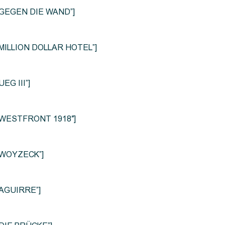
le=”GEGEN DIE WAND”]
e=”MILLION DOLLAR HOTEL”]
UEG III”]
le=”WESTFRONT 1918″]
e=”WOYZECK”]
=”AGUIRRE”]