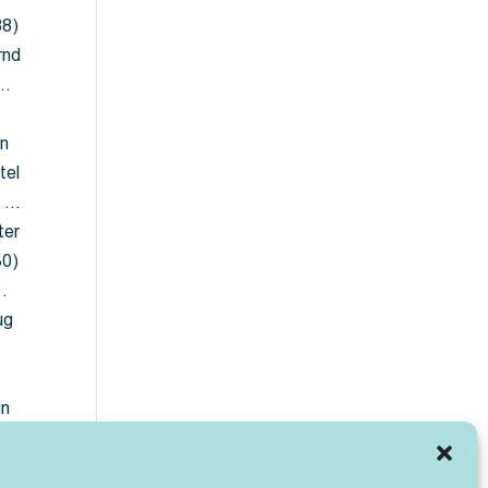
88)
rnd
 …
en
tel
) …
ter
30)
…
ug
ün