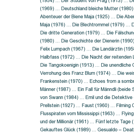
(1954) … Der Student von Prag (1913) … Der
(1969) … Deutschland bleiche Mutter (1980)
Abenteuer der Biene Maja (1925) … Die Abe
Maja (1976) … Die Blechtrommel (1979) … D
Die dritte Generation (1979) … Die Fälschun
(1980) … Die Geschichte der Dienerin (199
Felix Lumpach (1967) … Die Landärztin (195
Halbfass (1972) … Die Nacht der reitenden
Die Tangokoenigin (1913) … Die unendliche G
Verrohung des Franz Blum (1974) … Die wei
Frankenstein (1970) … Echoes from a sombr
Männer (1987) … Ein Fall für Männdli (beide
von Swann (1984) … Emil und die Detektive 
Prellstein (1927) … Faust (1960) … Filming 
Flusspiraten vom Mississippi (1963) … Flyi
und der Millionär (1961) … Fünf letzte Tag
Gekauftes Glück (1989) … Gesualdo – Death