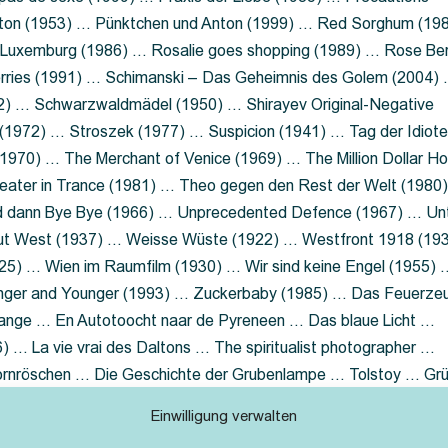
nton (1953) … Pünktchen und Anton (1999) … Red Sorghum (19
a Luxemburg (1986) … Rosalie goes shopping (1989) … Rose Be
rries (1991) … Schimanski – Das Geheimnis des Golem (2004)
2) … Schwarzwaldmädel (1950) … Shirayev Original-Negative
 (1972) … Stroszek (1977) … Suspicion (1941) … Tag der Idiot
970) … The Merchant of Venice (1969) … The Million Dollar Ho
eater in Trance (1981) … Theo gegen den Rest der Welt (1980
d dann Bye Bye (1966) … Unprecedented Defence (1967) … Un
out West (1937) … Weisse Wüste (1922) … Westfront 1918 (19
25) … Wien im Raumfilm (1930) … Wir sind keine Engel (1955) 
ger and Younger (1993) … Zuckerbaby (1985) … Das Feuerze
Lange … En Autotoocht naar de Pyreneen … Das blaue Licht …
 … La vie vrai des Daltons … The spiritualist photographer …
Dornröschen … Die Geschichte der Grubenlampe … Tolstoy … Gr
rzaget nicht … Ruttmann Werbefilme
Einwilligung verwalten