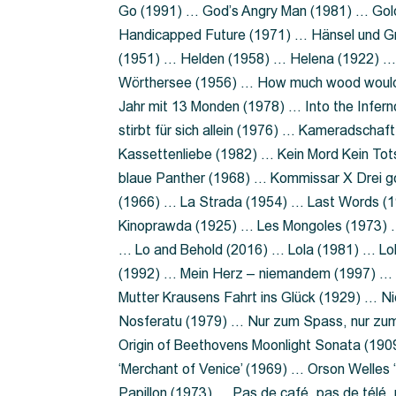
Go (1991) … God’s Angry Man (1981) … Gold
Handicapped Future (1971) … Hänsel und G
(1951) … Helden (1958) … Helena (1922) …
Wörthersee (1956) … How much wood would 
Jahr mit 13 Monden (1978) … Into the Infer
stirbt für sich allein (1976) … Kameradsch
Kassettenliebe (1982) … Kein Mord Kein Tot
blaue Panther (1968) … Kommissar X Drei 
(1966) … La Strada (1954) … Last Words (
Kinoprawda (1925) … Les Mongoles (1973) …
… Lo and Behold (2016) … Lola (1981) … L
(1992) … Mein Herz – niemandem (1997) …
Mutter Krausens Fahrt ins Glück (1929) … N
Nosferatu (1979) … Nur zum Spass, nur zu
Origin of Beethovens Moonlight Sonata (1909
‘Merchant of Venice’ (1969) … Orson Welle
Papillon (1973) … Pas de café, pas de télé,