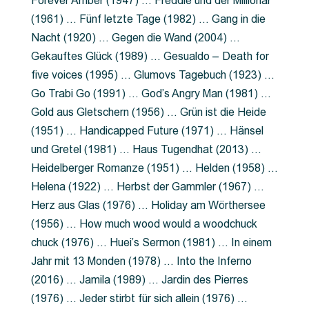
Forever Amber (1947) … Freddie und der Millionär
(1961) … Fünf letzte Tage (1982) … Gang in die
Nacht (1920) … Gegen die Wand (2004) …
Gekauftes Glück (1989) … Gesualdo – Death for
five voices (1995) … Glumovs Tagebuch (1923) …
Go Trabi Go (1991) … God’s Angry Man (1981) …
Gold aus Gletschern (1956) … Grün ist die Heide
(1951) … Handicapped Future (1971) … Hänsel
und Gretel (1981) … Haus Tugendhat (2013) …
Heidelberger Romanze (1951) … Helden (1958) …
Helena (1922) … Herbst der Gammler (1967) …
Herz aus Glas (1976) … Holiday am Wörthersee
(1956) … How much wood would a woodchuck
chuck (1976) … Huei’s Sermon (1981) … In einem
Jahr mit 13 Monden (1978) … Into the Inferno
(2016) … Jamila (1989) … Jardin des Pierres
(1976) … Jeder stirbt für sich allein (1976) …