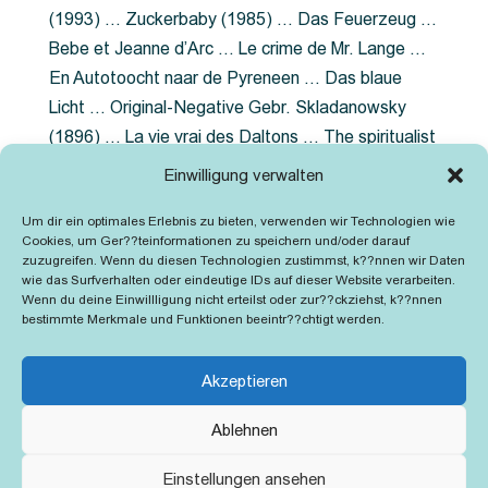
(1993) … Zuckerbaby (1985) … Das Feuerzeug …
Bebe et Jeanne d’Arc … Le crime de Mr. Lange …
En Autotoocht naar de Pyreneen … Das blaue
Licht … Original-Negative Gebr. Skladanowsky
(1896) … La vie vrai des Daltons … The spiritualist
photographer … Feuer im Fjord … The Song of the
Einwilligung verwalten
shirt … Dornröschen … Die Geschichte der
Um dir ein optimales Erlebnis zu bieten, verwenden wir Technologien wie
Grubenlampe … Tolstoy … Grün ist die Heide …
Cookies, um Ger??teinformationen zu speichern und/oder darauf
Lady Hamilton … Mütter verzaget nicht …
zuzugreifen. Wenn du diesen Technologien zustimmst, k??nnen wir Daten
wie das Surfverhalten oder eindeutige IDs auf dieser Website verarbeiten.
Ruttmann Werbefilme
Wenn du deine Einwillligung nicht erteilst oder zur??ckziehst, k??nnen
bestimmte Merkmale und Funktionen beeintr??chtigt werden.
Akzeptieren
Ablehnen
Kontakt
Impressum
Cookie-Richtlinie (EU)
Einstellungen ansehen