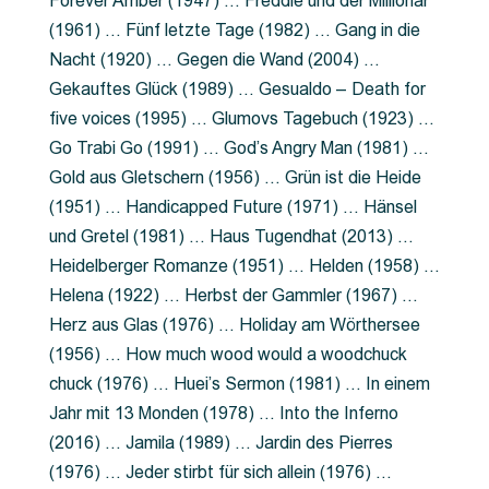
Forever Amber (1947) … Freddie und der Millionär
(1961) … Fünf letzte Tage (1982) … Gang in die
Nacht (1920) … Gegen die Wand (2004) …
Gekauftes Glück (1989) … Gesualdo – Death for
five voices (1995) … Glumovs Tagebuch (1923) …
Go Trabi Go (1991) … God’s Angry Man (1981) …
Gold aus Gletschern (1956) … Grün ist die Heide
(1951) … Handicapped Future (1971) … Hänsel
und Gretel (1981) … Haus Tugendhat (2013) …
Heidelberger Romanze (1951) … Helden (1958) …
Helena (1922) … Herbst der Gammler (1967) …
Herz aus Glas (1976) … Holiday am Wörthersee
(1956) … How much wood would a woodchuck
chuck (1976) … Huei’s Sermon (1981) … In einem
Jahr mit 13 Monden (1978) … Into the Inferno
(2016) … Jamila (1989) … Jardin des Pierres
(1976) … Jeder stirbt für sich allein (1976) …