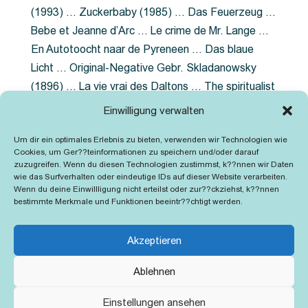
(1993) … Zuckerbaby (1985) … Das Feuerzeug …
Bebe et Jeanne d’Arc … Le crime de Mr. Lange …
En Autotoocht naar de Pyreneen … Das blaue
Licht … Original-Negative Gebr. Skladanowsky
(1896) … La vie vrai des Daltons … The spiritualist
photographer … Feuer im Fjord … The Song of the
Einwilligung verwalten
shirt … Dornröschen … Die Geschichte der
Um dir ein optimales Erlebnis zu bieten, verwenden wir Technologien wie
Grubenlampe … Tolstoy … Grün ist die Heide …
Cookies, um Ger??teinformationen zu speichern und/oder darauf
Lady Hamilton … Mütter verzaget nicht …
zuzugreifen. Wenn du diesen Technologien zustimmst, k??nnen wir Daten
wie das Surfverhalten oder eindeutige IDs auf dieser Website verarbeiten.
Ruttmann Werbefilme
Wenn du deine Einwillligung nicht erteilst oder zur??ckziehst, k??nnen
bestimmte Merkmale und Funktionen beeintr??chtigt werden.
Akzeptieren
Ablehnen
Kontakt
Impressum
Cookie-Richtlinie (EU)
Einstellungen ansehen