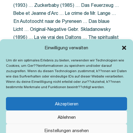
(1993) … Zuckerbaby (1985) … Das Feuerzeug …
Bebe et Jeanne d’Arc … Le crime de Mr. Lange …
En Autotoocht naar de Pyreneen … Das blaue
Licht … Original-Negative Gebr. Skladanowsky
(1896) … La vie vrai des Daltons … The spiritualist
photographer … Feuer im Fjord … The Song of the
Einwilligung verwalten
shirt … Dornröschen … Die Geschichte der
Um dir ein optimales Erlebnis zu bieten, verwenden wir Technologien wie
Grubenlampe … Tolstoy … Grün ist die Heide …
Cookies, um Ger??teinformationen zu speichern und/oder darauf
Lady Hamilton … Mütter verzaget nicht …
zuzugreifen. Wenn du diesen Technologien zustimmst, k??nnen wir Daten
wie das Surfverhalten oder eindeutige IDs auf dieser Website verarbeiten.
Ruttmann Werbefilme
Wenn du deine Einwillligung nicht erteilst oder zur??ckziehst, k??nnen
bestimmte Merkmale und Funktionen beeintr??chtigt werden.
Akzeptieren
Ablehnen
Kontakt
Impressum
Cookie-Richtlinie (EU)
Einstellungen ansehen