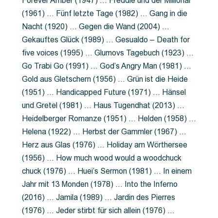
Forever Amber (1947) … Freddie und der Millionär
(1961) … Fünf letzte Tage (1982) … Gang in die
Nacht (1920) … Gegen die Wand (2004) …
Gekauftes Glück (1989) … Gesualdo – Death for
five voices (1995) … Glumovs Tagebuch (1923) …
Go Trabi Go (1991) … God’s Angry Man (1981) …
Gold aus Gletschern (1956) … Grün ist die Heide
(1951) … Handicapped Future (1971) … Hänsel
und Gretel (1981) … Haus Tugendhat (2013) …
Heidelberger Romanze (1951) … Helden (1958) …
Helena (1922) … Herbst der Gammler (1967) …
Herz aus Glas (1976) … Holiday am Wörthersee
(1956) … How much wood would a woodchuck
chuck (1976) … Huei’s Sermon (1981) … In einem
Jahr mit 13 Monden (1978) … Into the Inferno
(2016) … Jamila (1989) … Jardin des Pierres
(1976) … Jeder stirbt für sich allein (1976) …