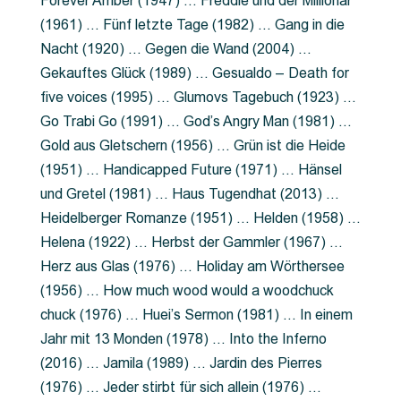
Forever Amber (1947) … Freddie und der Millionär
(1961) … Fünf letzte Tage (1982) … Gang in die
Nacht (1920) … Gegen die Wand (2004) …
Gekauftes Glück (1989) … Gesualdo – Death for
five voices (1995) … Glumovs Tagebuch (1923) …
Go Trabi Go (1991) … God’s Angry Man (1981) …
Gold aus Gletschern (1956) … Grün ist die Heide
(1951) … Handicapped Future (1971) … Hänsel
und Gretel (1981) … Haus Tugendhat (2013) …
Heidelberger Romanze (1951) … Helden (1958) …
Helena (1922) … Herbst der Gammler (1967) …
Herz aus Glas (1976) … Holiday am Wörthersee
(1956) … How much wood would a woodchuck
chuck (1976) … Huei’s Sermon (1981) … In einem
Jahr mit 13 Monden (1978) … Into the Inferno
(2016) … Jamila (1989) … Jardin des Pierres
(1976) … Jeder stirbt für sich allein (1976) …