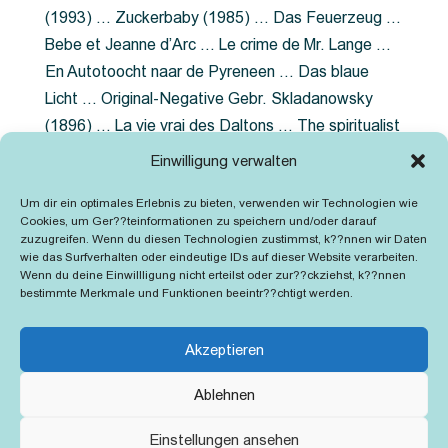
(1993) … Zuckerbaby (1985) … Das Feuerzeug …
Bebe et Jeanne d’Arc … Le crime de Mr. Lange …
En Autotoocht naar de Pyreneen … Das blaue
Licht … Original-Negative Gebr. Skladanowsky
(1896) … La vie vrai des Daltons … The spiritualist
photographer … Feuer im Fjord … The Song of the
Einwilligung verwalten
shirt … Dornröschen … Die Geschichte der
Um dir ein optimales Erlebnis zu bieten, verwenden wir Technologien wie
Grubenlampe … Tolstoy … Grün ist die Heide …
Cookies, um Ger??teinformationen zu speichern und/oder darauf
Lady Hamilton … Mütter verzaget nicht …
zuzugreifen. Wenn du diesen Technologien zustimmst, k??nnen wir Daten
wie das Surfverhalten oder eindeutige IDs auf dieser Website verarbeiten.
Ruttmann Werbefilme
Wenn du deine Einwillligung nicht erteilst oder zur??ckziehst, k??nnen
bestimmte Merkmale und Funktionen beeintr??chtigt werden.
Akzeptieren
Ablehnen
Kontakt
Impressum
Cookie-Richtlinie (EU)
Einstellungen ansehen