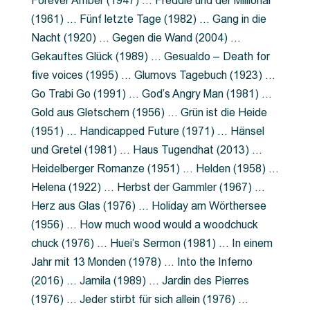
Forever Amber (1947) … Freddie und der Millionär
(1961) … Fünf letzte Tage (1982) … Gang in die
Nacht (1920) … Gegen die Wand (2004) …
Gekauftes Glück (1989) … Gesualdo – Death for
five voices (1995) … Glumovs Tagebuch (1923) …
Go Trabi Go (1991) … God’s Angry Man (1981) …
Gold aus Gletschern (1956) … Grün ist die Heide
(1951) … Handicapped Future (1971) … Hänsel
und Gretel (1981) … Haus Tugendhat (2013) …
Heidelberger Romanze (1951) … Helden (1958) …
Helena (1922) … Herbst der Gammler (1967) …
Herz aus Glas (1976) … Holiday am Wörthersee
(1956) … How much wood would a woodchuck
chuck (1976) … Huei’s Sermon (1981) … In einem
Jahr mit 13 Monden (1978) … Into the Inferno
(2016) … Jamila (1989) … Jardin des Pierres
(1976) … Jeder stirbt für sich allein (1976) …