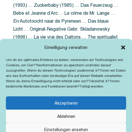
(1993) … Zuckerbaby (1985) … Das Feuerzeug …
Bebe et Jeanne d’Arc … Le crime de Mr. Lange …
En Autotoocht naar de Pyreneen … Das blaue
Licht … Original-Negative Gebr. Skladanowsky
(1896) … La vie vrai des Daltons … The spiritualist
photographer … Feuer im Fjord … The Song of the
Einwilligung verwalten
shirt … Dornröschen … Die Geschichte der
Um dir ein optimales Erlebnis zu bieten, verwenden wir Technologien wie
Grubenlampe … Tolstoy … Grün ist die Heide …
Cookies, um Ger??teinformationen zu speichern und/oder darauf
Lady Hamilton … Mütter verzaget nicht …
zuzugreifen. Wenn du diesen Technologien zustimmst, k??nnen wir Daten
wie das Surfverhalten oder eindeutige IDs auf dieser Website verarbeiten.
Ruttmann Werbefilme
Wenn du deine Einwillligung nicht erteilst oder zur??ckziehst, k??nnen
bestimmte Merkmale und Funktionen beeintr??chtigt werden.
Akzeptieren
Ablehnen
Kontakt
Impressum
Cookie-Richtlinie (EU)
Einstellungen ansehen