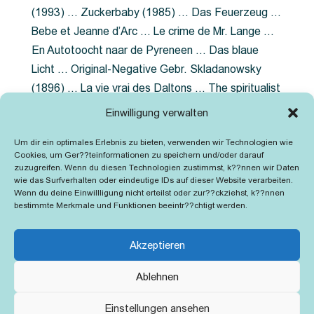
(1993) … Zuckerbaby (1985) … Das Feuerzeug …
Bebe et Jeanne d’Arc … Le crime de Mr. Lange …
En Autotoocht naar de Pyreneen … Das blaue
Licht … Original-Negative Gebr. Skladanowsky
(1896) … La vie vrai des Daltons … The spiritualist
photographer … Feuer im Fjord … The Song of the
Einwilligung verwalten
shirt … Dornröschen … Die Geschichte der
Um dir ein optimales Erlebnis zu bieten, verwenden wir Technologien wie
Grubenlampe … Tolstoy … Grün ist die Heide …
Cookies, um Ger??teinformationen zu speichern und/oder darauf
Lady Hamilton … Mütter verzaget nicht …
zuzugreifen. Wenn du diesen Technologien zustimmst, k??nnen wir Daten
wie das Surfverhalten oder eindeutige IDs auf dieser Website verarbeiten.
Ruttmann Werbefilme
Wenn du deine Einwillligung nicht erteilst oder zur??ckziehst, k??nnen
bestimmte Merkmale und Funktionen beeintr??chtigt werden.
Akzeptieren
Ablehnen
Kontakt
Impressum
Cookie-Richtlinie (EU)
Einstellungen ansehen