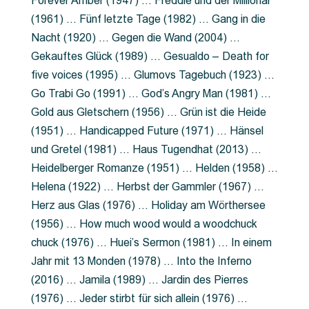
Forever Amber (1947) … Freddie und der Millionär
(1961) … Fünf letzte Tage (1982) … Gang in die
Nacht (1920) … Gegen die Wand (2004) …
Gekauftes Glück (1989) … Gesualdo – Death for
five voices (1995) … Glumovs Tagebuch (1923) …
Go Trabi Go (1991) … God’s Angry Man (1981) …
Gold aus Gletschern (1956) … Grün ist die Heide
(1951) … Handicapped Future (1971) … Hänsel
und Gretel (1981) … Haus Tugendhat (2013) …
Heidelberger Romanze (1951) … Helden (1958) …
Helena (1922) … Herbst der Gammler (1967) …
Herz aus Glas (1976) … Holiday am Wörthersee
(1956) … How much wood would a woodchuck
chuck (1976) … Huei’s Sermon (1981) … In einem
Jahr mit 13 Monden (1978) … Into the Inferno
(2016) … Jamila (1989) … Jardin des Pierres
(1976) … Jeder stirbt für sich allein (1976) …