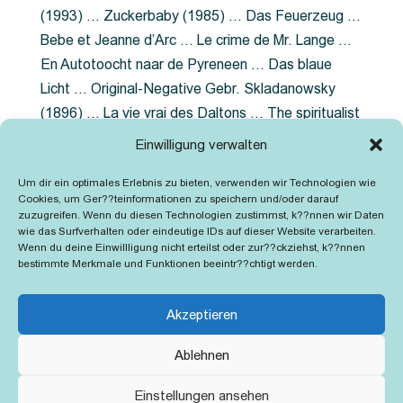
(1993) … Zuckerbaby (1985) … Das Feuerzeug …
Bebe et Jeanne d’Arc … Le crime de Mr. Lange …
En Autotoocht naar de Pyreneen … Das blaue
Licht … Original-Negative Gebr. Skladanowsky
(1896) … La vie vrai des Daltons … The spiritualist
photographer … Feuer im Fjord … The Song of the
Einwilligung verwalten
shirt … Dornröschen … Die Geschichte der
Um dir ein optimales Erlebnis zu bieten, verwenden wir Technologien wie
Grubenlampe … Tolstoy … Grün ist die Heide …
Cookies, um Ger??teinformationen zu speichern und/oder darauf
Lady Hamilton … Mütter verzaget nicht …
zuzugreifen. Wenn du diesen Technologien zustimmst, k??nnen wir Daten
wie das Surfverhalten oder eindeutige IDs auf dieser Website verarbeiten.
Ruttmann Werbefilme
Wenn du deine Einwillligung nicht erteilst oder zur??ckziehst, k??nnen
bestimmte Merkmale und Funktionen beeintr??chtigt werden.
Akzeptieren
Ablehnen
Kontakt
Impressum
Cookie-Richtlinie (EU)
Einstellungen ansehen