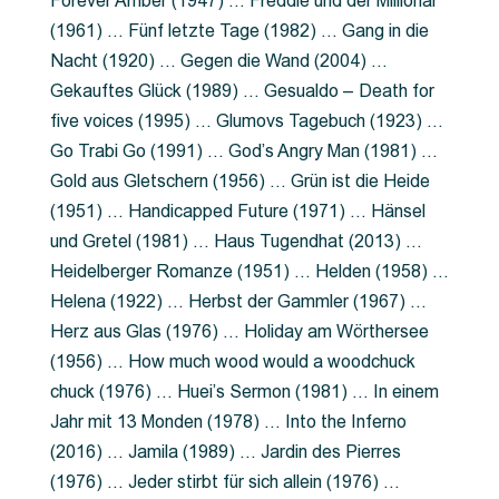
Forever Amber (1947) … Freddie und der Millionär
(1961) … Fünf letzte Tage (1982) … Gang in die
Nacht (1920) … Gegen die Wand (2004) …
Gekauftes Glück (1989) … Gesualdo – Death for
five voices (1995) … Glumovs Tagebuch (1923) …
Go Trabi Go (1991) … God’s Angry Man (1981) …
Gold aus Gletschern (1956) … Grün ist die Heide
(1951) … Handicapped Future (1971) … Hänsel
und Gretel (1981) … Haus Tugendhat (2013) …
Heidelberger Romanze (1951) … Helden (1958) …
Helena (1922) … Herbst der Gammler (1967) …
Herz aus Glas (1976) … Holiday am Wörthersee
(1956) … How much wood would a woodchuck
chuck (1976) … Huei’s Sermon (1981) … In einem
Jahr mit 13 Monden (1978) … Into the Inferno
(2016) … Jamila (1989) … Jardin des Pierres
(1976) … Jeder stirbt für sich allein (1976) …