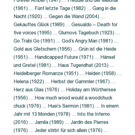
Forever Amber (1947) … Freddie und der Millionär
(1961) … Fünf letzte Tage (1982) … Gang in die
Nacht (1920) … Gegen die Wand (2004) …
Gekauftes Glück (1989) … Gesualdo – Death for
five voices (1995) … Glumovs Tagebuch (1923) …
Go Trabi Go (1991) … God’s Angry Man (1981) …
Gold aus Gletschern (1956) … Grün ist die Heide
(1951) … Handicapped Future (1971) … Hänsel
und Gretel (1981) … Haus Tugendhat (2013) …
Heidelberger Romanze (1951) … Helden (1958) …
Helena (1922) … Herbst der Gammler (1967) …
Herz aus Glas (1976) … Holiday am Wörthersee
(1956) … How much wood would a woodchuck
chuck (1976) … Huei’s Sermon (1981) … In einem
Jahr mit 13 Monden (1978) … Into the Inferno
(2016) … Jamila (1989) … Jardin des Pierres
(1976) … Jeder stirbt für sich allein (1976) …