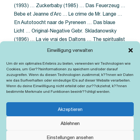
(1993) … Zuckerbaby (1985) … Das Feuerzeug …
Bebe et Jeanne d’Arc … Le crime de Mr. Lange …
En Autotoocht naar de Pyreneen … Das blaue
Licht … Original-Negative Gebr. Skladanowsky
(1896) … La vie vrai des Daltons … The spiritualist
photographer … Feuer im Fjord … The Song of the
Einwilligung verwalten
shirt … Dornröschen … Die Geschichte der
Um dir ein optimales Erlebnis zu bieten, verwenden wir Technologien wie
Grubenlampe … Tolstoy … Grün ist die Heide …
Cookies, um Ger??teinformationen zu speichern und/oder darauf
Lady Hamilton … Mütter verzaget nicht …
zuzugreifen. Wenn du diesen Technologien zustimmst, k??nnen wir Daten
wie das Surfverhalten oder eindeutige IDs auf dieser Website verarbeiten.
Ruttmann Werbefilme
Wenn du deine Einwillligung nicht erteilst oder zur??ckziehst, k??nnen
bestimmte Merkmale und Funktionen beeintr??chtigt werden.
Akzeptieren
Ablehnen
Kontakt
Impressum
Cookie-Richtlinie (EU)
Einstellungen ansehen