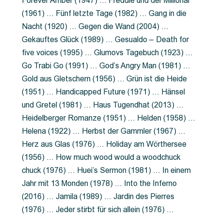
Forever Amber (1947) … Freddie und der Millionär
(1961) … Fünf letzte Tage (1982) … Gang in die
Nacht (1920) … Gegen die Wand (2004) …
Gekauftes Glück (1989) … Gesualdo – Death for
five voices (1995) … Glumovs Tagebuch (1923) …
Go Trabi Go (1991) … God’s Angry Man (1981) …
Gold aus Gletschern (1956) … Grün ist die Heide
(1951) … Handicapped Future (1971) … Hänsel
und Gretel (1981) … Haus Tugendhat (2013) …
Heidelberger Romanze (1951) … Helden (1958) …
Helena (1922) … Herbst der Gammler (1967) …
Herz aus Glas (1976) … Holiday am Wörthersee
(1956) … How much wood would a woodchuck
chuck (1976) … Huei’s Sermon (1981) … In einem
Jahr mit 13 Monden (1978) … Into the Inferno
(2016) … Jamila (1989) … Jardin des Pierres
(1976) … Jeder stirbt für sich allein (1976) …