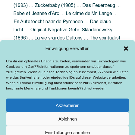
(1993) … Zuckerbaby (1985) … Das Feuerzeug …
Bebe et Jeanne d’Arc … Le crime de Mr. Lange …
En Autotoocht naar de Pyreneen … Das blaue
Licht … Original-Negative Gebr. Skladanowsky
(1896) … La vie vrai des Daltons … The spiritualist
photographer … Feuer im Fjord … The Song of the
Einwilligung verwalten
shirt … Dornröschen … Die Geschichte der
Um dir ein optimales Erlebnis zu bieten, verwenden wir Technologien wie
Grubenlampe … Tolstoy … Grün ist die Heide …
Cookies, um Ger??teinformationen zu speichern und/oder darauf
Lady Hamilton … Mütter verzaget nicht …
zuzugreifen. Wenn du diesen Technologien zustimmst, k??nnen wir Daten
wie das Surfverhalten oder eindeutige IDs auf dieser Website verarbeiten.
Ruttmann Werbefilme
Wenn du deine Einwillligung nicht erteilst oder zur??ckziehst, k??nnen
bestimmte Merkmale und Funktionen beeintr??chtigt werden.
Akzeptieren
Ablehnen
Kontakt
Impressum
Cookie-Richtlinie (EU)
Einstellungen ansehen