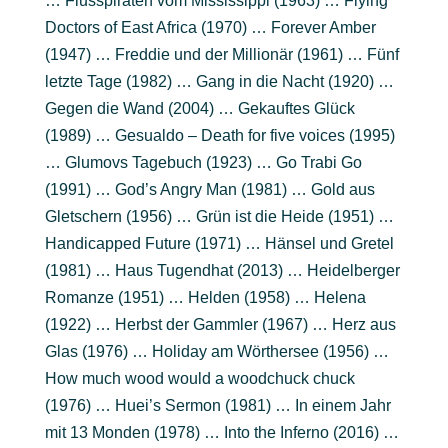
… Flusspiraten vom Mississippi (1963) … Flying
Doctors of East Africa (1970) … Forever Amber
(1947) … Freddie und der Millionär (1961) … Fünf
letzte Tage (1982) … Gang in die Nacht (1920) …
Gegen die Wand (2004) … Gekauftes Glück
(1989) … Gesualdo – Death for five voices (1995)
… Glumovs Tagebuch (1923) … Go Trabi Go
(1991) … God’s Angry Man (1981) … Gold aus
Gletschern (1956) … Grün ist die Heide (1951) …
Handicapped Future (1971) … Hänsel und Gretel
(1981) … Haus Tugendhat (2013) … Heidelberger
Romanze (1951) … Helden (1958) … Helena
(1922) … Herbst der Gammler (1967) … Herz aus
Glas (1976) … Holiday am Wörthersee (1956) …
How much wood would a woodchuck chuck
(1976) … Huei’s Sermon (1981) … In einem Jahr
mit 13 Monden (1978) … Into the Inferno (2016) …