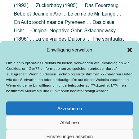
(1993) … Zuckerbaby (1985) … Das Feuerzeug …
Bebe et Jeanne d’Arc … Le crime de Mr. Lange …
En Autotoocht naar de Pyreneen … Das blaue
Licht … Original-Negative Gebr. Skladanowsky
(1896) … La vie vrai des Daltons … The spiritualist
photographer … Feuer im Fjord … The Song of the
Einwilligung verwalten
shirt … Dornröschen … Die Geschichte der
Um dir ein optimales Erlebnis zu bieten, verwenden wir Technologien wie
Grubenlampe … Tolstoy … Grün ist die Heide …
Cookies, um Ger??teinformationen zu speichern und/oder darauf
Lady Hamilton … Mütter verzaget nicht …
zuzugreifen. Wenn du diesen Technologien zustimmst, k??nnen wir Daten
wie das Surfverhalten oder eindeutige IDs auf dieser Website verarbeiten.
Ruttmann Werbefilme
Wenn du deine Einwillligung nicht erteilst oder zur??ckziehst, k??nnen
bestimmte Merkmale und Funktionen beeintr??chtigt werden.
Akzeptieren
Ablehnen
Kontakt
Impressum
Cookie-Richtlinie (EU)
Einstellungen ansehen