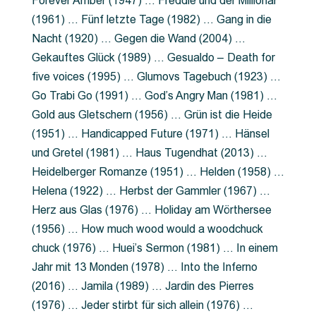
Forever Amber (1947) … Freddie und der Millionär
(1961) … Fünf letzte Tage (1982) … Gang in die
Nacht (1920) … Gegen die Wand (2004) …
Gekauftes Glück (1989) … Gesualdo – Death for
five voices (1995) … Glumovs Tagebuch (1923) …
Go Trabi Go (1991) … God’s Angry Man (1981) …
Gold aus Gletschern (1956) … Grün ist die Heide
(1951) … Handicapped Future (1971) … Hänsel
und Gretel (1981) … Haus Tugendhat (2013) …
Heidelberger Romanze (1951) … Helden (1958) …
Helena (1922) … Herbst der Gammler (1967) …
Herz aus Glas (1976) … Holiday am Wörthersee
(1956) … How much wood would a woodchuck
chuck (1976) … Huei’s Sermon (1981) … In einem
Jahr mit 13 Monden (1978) … Into the Inferno
(2016) … Jamila (1989) … Jardin des Pierres
(1976) … Jeder stirbt für sich allein (1976) …