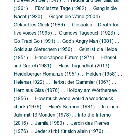
Forever Amber (1947) … Freddie und der Millionär
(1961) … Fünf letzte Tage (1982) … Gang in die
Nacht (1920) … Gegen die Wand (2004) …
Gekauftes Glück (1989) … Gesualdo – Death for
five voices (1995) … Glumovs Tagebuch (1923) …
Go Trabi Go (1991) … God’s Angry Man (1981) …
Gold aus Gletschern (1956) … Grün ist die Heide
(1951) … Handicapped Future (1971) … Hänsel
und Gretel (1981) … Haus Tugendhat (2013) …
Heidelberger Romanze (1951) … Helden (1958) …
Helena (1922) … Herbst der Gammler (1967) …
Herz aus Glas (1976) … Holiday am Wörthersee
(1956) … How much wood would a woodchuck
chuck (1976) … Huei’s Sermon (1981) … In einem
Jahr mit 13 Monden (1978) … Into the Inferno
(2016) … Jamila (1989) … Jardin des Pierres
(1976) … Jeder stirbt für sich allein (1976) …