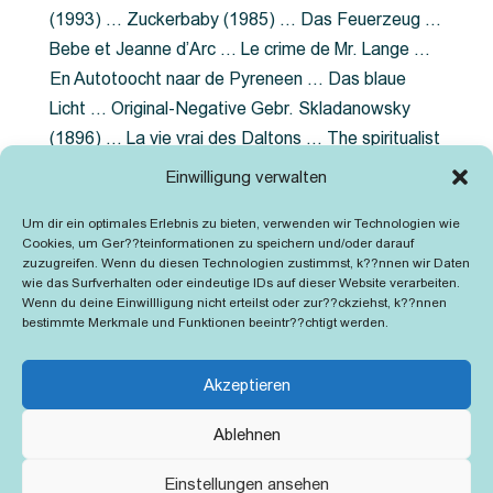
(1993) … Zuckerbaby (1985) … Das Feuerzeug …
Bebe et Jeanne d’Arc … Le crime de Mr. Lange …
En Autotoocht naar de Pyreneen … Das blaue
Licht … Original-Negative Gebr. Skladanowsky
(1896) … La vie vrai des Daltons … The spiritualist
photographer … Feuer im Fjord … The Song of the
Einwilligung verwalten
shirt … Dornröschen … Die Geschichte der
Um dir ein optimales Erlebnis zu bieten, verwenden wir Technologien wie
Grubenlampe … Tolstoy … Grün ist die Heide …
Cookies, um Ger??teinformationen zu speichern und/oder darauf
Lady Hamilton … Mütter verzaget nicht …
zuzugreifen. Wenn du diesen Technologien zustimmst, k??nnen wir Daten
wie das Surfverhalten oder eindeutige IDs auf dieser Website verarbeiten.
Ruttmann Werbefilme
Wenn du deine Einwillligung nicht erteilst oder zur??ckziehst, k??nnen
bestimmte Merkmale und Funktionen beeintr??chtigt werden.
Akzeptieren
Ablehnen
Kontakt
Impressum
Cookie-Richtlinie (EU)
Einstellungen ansehen