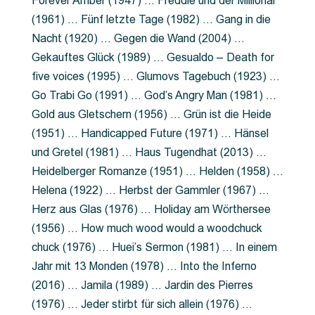
Forever Amber (1947) … Freddie und der Millionär
(1961) … Fünf letzte Tage (1982) … Gang in die
Nacht (1920) … Gegen die Wand (2004) …
Gekauftes Glück (1989) … Gesualdo – Death for
five voices (1995) … Glumovs Tagebuch (1923) …
Go Trabi Go (1991) … God’s Angry Man (1981) …
Gold aus Gletschern (1956) … Grün ist die Heide
(1951) … Handicapped Future (1971) … Hänsel
und Gretel (1981) … Haus Tugendhat (2013) …
Heidelberger Romanze (1951) … Helden (1958) …
Helena (1922) … Herbst der Gammler (1967) …
Herz aus Glas (1976) … Holiday am Wörthersee
(1956) … How much wood would a woodchuck
chuck (1976) … Huei’s Sermon (1981) … In einem
Jahr mit 13 Monden (1978) … Into the Inferno
(2016) … Jamila (1989) … Jardin des Pierres
(1976) … Jeder stirbt für sich allein (1976) …