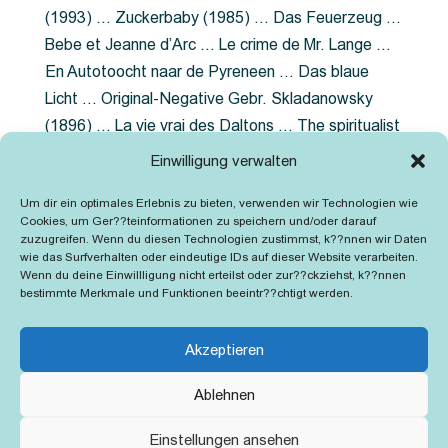
(1993) … Zuckerbaby (1985) … Das Feuerzeug …
Bebe et Jeanne d’Arc … Le crime de Mr. Lange …
En Autotoocht naar de Pyreneen … Das blaue
Licht … Original-Negative Gebr. Skladanowsky
(1896) … La vie vrai des Daltons … The spiritualist
photographer … Feuer im Fjord … The Song of the
Einwilligung verwalten
shirt … Dornröschen … Die Geschichte der
Um dir ein optimales Erlebnis zu bieten, verwenden wir Technologien wie
Grubenlampe … Tolstoy … Grün ist die Heide …
Cookies, um Ger??teinformationen zu speichern und/oder darauf
Lady Hamilton … Mütter verzaget nicht …
zuzugreifen. Wenn du diesen Technologien zustimmst, k??nnen wir Daten
wie das Surfverhalten oder eindeutige IDs auf dieser Website verarbeiten.
Ruttmann Werbefilme
Wenn du deine Einwillligung nicht erteilst oder zur??ckziehst, k??nnen
bestimmte Merkmale und Funktionen beeintr??chtigt werden.
Akzeptieren
Ablehnen
Kontakt
Impressum
Cookie-Richtlinie (EU)
Einstellungen ansehen