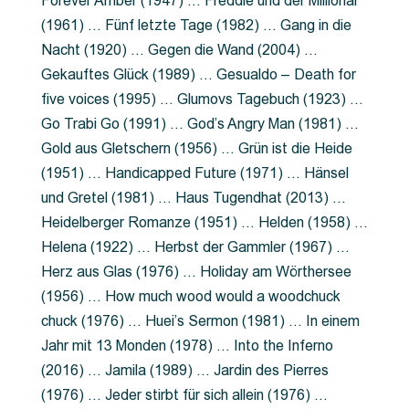
Forever Amber (1947) … Freddie und der Millionär
(1961) … Fünf letzte Tage (1982) … Gang in die
Nacht (1920) … Gegen die Wand (2004) …
Gekauftes Glück (1989) … Gesualdo – Death for
five voices (1995) … Glumovs Tagebuch (1923) …
Go Trabi Go (1991) … God’s Angry Man (1981) …
Gold aus Gletschern (1956) … Grün ist die Heide
(1951) … Handicapped Future (1971) … Hänsel
und Gretel (1981) … Haus Tugendhat (2013) …
Heidelberger Romanze (1951) … Helden (1958) …
Helena (1922) … Herbst der Gammler (1967) …
Herz aus Glas (1976) … Holiday am Wörthersee
(1956) … How much wood would a woodchuck
chuck (1976) … Huei’s Sermon (1981) … In einem
Jahr mit 13 Monden (1978) … Into the Inferno
(2016) … Jamila (1989) … Jardin des Pierres
(1976) … Jeder stirbt für sich allein (1976) …