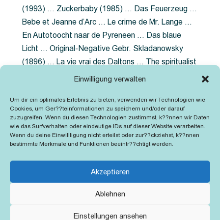
(1993) … Zuckerbaby (1985) … Das Feuerzeug …
Bebe et Jeanne d’Arc … Le crime de Mr. Lange …
En Autotoocht naar de Pyreneen … Das blaue
Licht … Original-Negative Gebr. Skladanowsky
(1896) … La vie vrai des Daltons … The spiritualist
photographer … Feuer im Fjord … The Song of the
Einwilligung verwalten
shirt … Dornröschen … Die Geschichte der
Um dir ein optimales Erlebnis zu bieten, verwenden wir Technologien wie
Grubenlampe … Tolstoy … Grün ist die Heide …
Cookies, um Ger??teinformationen zu speichern und/oder darauf
Lady Hamilton … Mütter verzaget nicht …
zuzugreifen. Wenn du diesen Technologien zustimmst, k??nnen wir Daten
wie das Surfverhalten oder eindeutige IDs auf dieser Website verarbeiten.
Ruttmann Werbefilme
Wenn du deine Einwillligung nicht erteilst oder zur??ckziehst, k??nnen
bestimmte Merkmale und Funktionen beeintr??chtigt werden.
Akzeptieren
Ablehnen
Kontakt
Impressum
Cookie-Richtlinie (EU)
Einstellungen ansehen