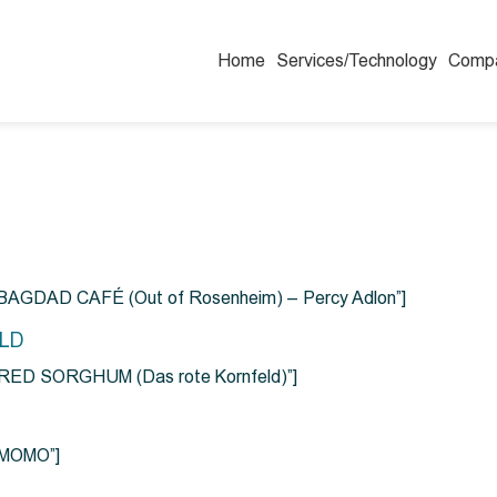
Home
Services/Technology
Comp
=”BAGDAD CAFÉ (Out of Rosenheim) – Percy Adlon”]
ELD
e=”RED SORGHUM (Das rote Kornfeld)”]
=”MOMO”]