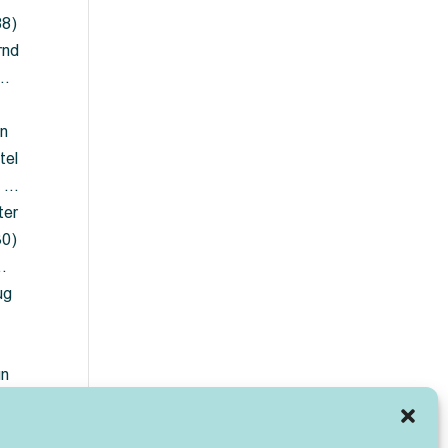
88)
rnd
 …
en
tel
) …
ter
30)
…
ug
ün