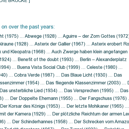
=”DIE BRÜCKE”]
 on over the past years:
ht (1975) … Abwege (1928) … Aguirre – der Zorn Gottes (1972
lraune (1928) … Asterix der Gallier (1967) … Asterix erobert R
ix und Kleopatra (1968) … Auch Zwerge haben klein angefangen
1924) … Benefit of the doubt (1993) … Berlin – Alexanderplatz
 (1994) … Buena Vista Social Club (1999) … Celeste (1980) …
1940) … Cobra Verde (1987) … Das Blaue Licht (1930) … Das
Klassenzimmer (1954) … Das fliegende Klassenzimmer (2003) …
Das unsterbliche Lied (1934) … Das Versprechen (1995) … Das
13) … Der Doppelte Ehemann (1955) … Der Fangschuss (1976)
Der Korsar des Königs (1953) … Der letzte Mohikaner (1965) 
mit der Kamera (1929) … Der plötzliche Reichtum der armen Le
86) … Der Schinderhannes (1958) … Der Schrecken vom Amaz