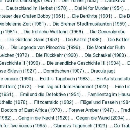
 Tod ritt dienstags (1967) … Der Tunnel (1933) … Detektive
 … Deutschland im Herbst (1978) … Dial M for Murder (1954) …
nteuer des Grafen Bobby (1961) … Die Berührte (1981) … Die B
ie bleierne Zeit (1981) … Die Bremer Stadtmusikanten (1959) 
g (1981) … Die fröhliche Wallfahrt (1956) … Die Generalprobe
0) … Die Goldene Gans (1953) … Die Katze (1988) … Die Koffer
8) … Die Legende von Pinocchio (1996) … Die Moral der Ruth
 Leichen (1972) … Die Rückkehr (1990) … Die Schaukel (1983) 
eschichte II (1990) … Die unendliche Geschichte III (1994) … D
sse Sklavin (1927) … Dornröschen (1907) … Dracula jagt
e empire (1990) … Edith’s Tagebuch (1983) … Ein Aufstand alt
 Staffeln) (1973) … Ein Tag auf dem Bauernhof (1923) … Eine Li
(1931) … Emil und die Detektive (1954) … Familientag im Haus
Othello (1978) … Fitzcarraldo (1982) … Flügel und Fesseln (198
ng Doctors of East Africa (1970) … Forever Amber (1947) … Fred
e (1982) … Gang in die Nacht (1920) … Gegen die Wand (2004) 
 for five voices (1995) … Glumovs Tagebuch (1923) … Go Trab