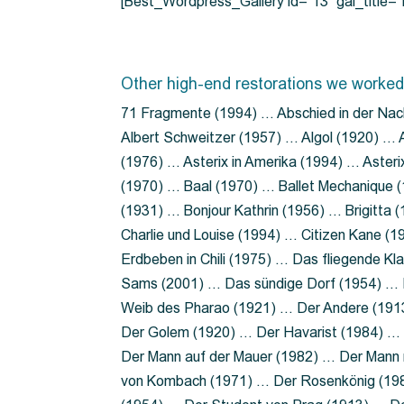
[Best_Wordpress_Gallery id=”13″ gal_title
Other high-end restorations we worked
71 Fragmente (1994) … Abschied in der Nac
Albert Schweitzer (1957) … Algol (1920) … A
(1976) … Asterix in Amerika (1994) … Aster
(1970) … Baal (1970) … Ballet Mechanique (
(1931) … Bonjour Kathrin (1956) … Brigitta
Charlie und Louise (1994) … Citizen Kane (
Erdbeben in Chili (1975) … Das fliegende 
Sams (2001) … Das sündige Dorf (1954) … 
Weib des Pharao (1921) … Der Andere (19
Der Golem (1920) … Der Havarist (1984) … 
Der Mann auf der Mauer (1982) … Der Mann 
von Kombach (1971) … Der Rosenkönig (19