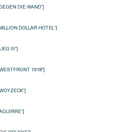
le=”GEGEN DIE WAND”]
e=”MILLION DOLLAR HOTEL”]
UEG III”]
le=”WESTFRONT 1918″]
e=”WOYZECK”]
=”AGUIRRE”]