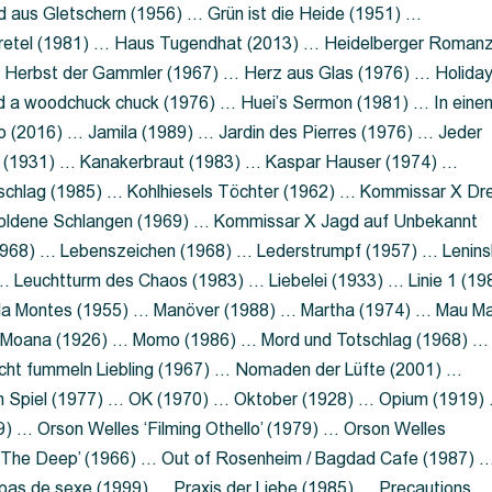
 aus Gletschern (1956) … Grün ist die Heide (1951) …
retel (1981) … Haus Tugendhat (2013) … Heidelberger Roman
 Herbst der Gammler (1967) … Herz aus Glas (1976) … Holida
a woodchuck chuck (1976) … Huei’s Sermon (1981) … In eine
no (2016) … Jamila (1989) … Jardin des Pierres (1976) … Jeder
aft (1931) … Kanakerbraut (1983) … Kaspar Hauser (1974) …
schlag (1985) … Kohlhiesels Töchter (1962) … Kommissar X Dre
goldene Schlangen (1969) … Kommissar X Jagd auf Unbekannt
1968) … Lebenszeichen (1968) … Lederstrumpf (1957) … Lenins
 Leuchtturm des Chaos (1983) … Liebelei (1933) … Linie 1 (19
ola Montes (1955) … Manöver (1988) … Martha (1974) … Mau M
 Moana (1926) … Momo (1986) … Mord und Totschlag (1968) …
icht fummeln Liebling (1967) … Nomaden der Lüfte (2001) …
m Spiel (1977) … OK (1970) … Oktober (1928) … Opium (1919)
) … Orson Welles ‘Filming Othello’ (1979) … Orson Welles
s ‘The Deep’ (1966) … Out of Rosenheim / Bagdad Cafe (1987) 
 pas de sexe (1999) … Praxis der Liebe (1985) … Precautions