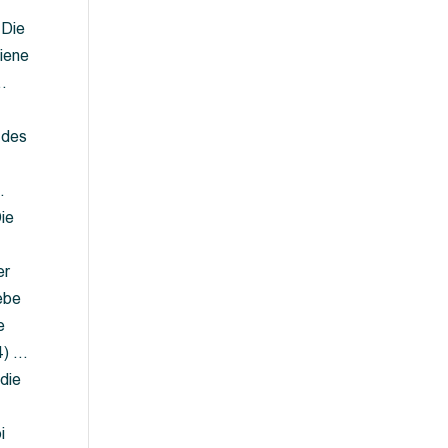
 Die
iene
…
 des
…
ie
er
ebe
e
4) …
die
…
i