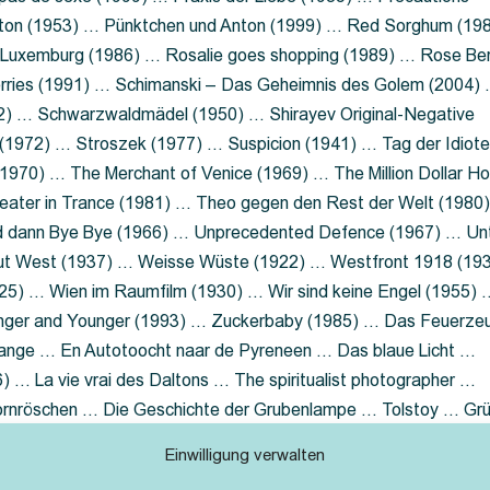
nton (1953) … Pünktchen und Anton (1999) … Red Sorghum (19
a Luxemburg (1986) … Rosalie goes shopping (1989) … Rose Be
rries (1991) … Schimanski – Das Geheimnis des Golem (2004)
2) … Schwarzwaldmädel (1950) … Shirayev Original-Negative
 (1972) … Stroszek (1977) … Suspicion (1941) … Tag der Idiot
970) … The Merchant of Venice (1969) … The Million Dollar Ho
eater in Trance (1981) … Theo gegen den Rest der Welt (1980
d dann Bye Bye (1966) … Unprecedented Defence (1967) … Un
out West (1937) … Weisse Wüste (1922) … Westfront 1918 (19
25) … Wien im Raumfilm (1930) … Wir sind keine Engel (1955) 
ger and Younger (1993) … Zuckerbaby (1985) … Das Feuerze
Lange … En Autotoocht naar de Pyreneen … Das blaue Licht …
 … La vie vrai des Daltons … The spiritualist photographer …
Dornröschen … Die Geschichte der Grubenlampe … Tolstoy … Gr
rzaget nicht … Ruttmann Werbefilme
Einwilligung verwalten