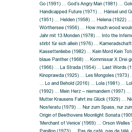
Go (1991) … God’s Angry Man (1981) … Gold
Handicapped Future (1971) … Hänsel und G
(1951) … Helden (1958) … Helena (1922) …
Wörthersee (1956) … How much wood would 
Jahr mit 13 Monden (1978) … Into the Infer
stirbt für sich allein (1976) … Kameradsch
Kassettenliebe (1982) … Kein Mord Kein Tot
blaue Panther (1968) … Kommissar X Drei 
(1966) … La Strada (1954) … Last Words (
Kinoprawda (1925) … Les Mongoles (1973) …
… Lo and Behold (2016) … Lola (1981) … L
(1992) … Mein Herz – niemandem (1997) …
Mutter Krausens Fahrt ins Glück (1929) … N
Nosferatu (1979) … Nur zum Spass, nur zu
Origin of Beethovens Moonlight Sonata (1909
‘Merchant of Venice’ (1969) … Orson Welle
Papillon (1973) … Pas de café, pas de télé,