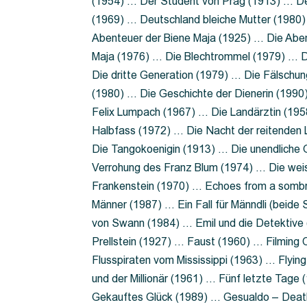
(1954) … Der Student von Prag (1913) … Der
(1969) … Deutschland bleiche Mutter (1980)
Abenteuer der Biene Maja (1925) … Die Abe
Maja (1976) … Die Blechtrommel (1979) … D
Die dritte Generation (1979) … Die Fälschun
(1980) … Die Geschichte der Dienerin (199
Felix Lumpach (1967) … Die Landärztin (195
Halbfass (1972) … Die Nacht der reitenden
Die Tangokoenigin (1913) … Die unendliche G
Verrohung des Franz Blum (1974) … Die wei
Frankenstein (1970) … Echoes from a sombr
Männer (1987) … Ein Fall für Männdli (beide
von Swann (1984) … Emil und die Detektive 
Prellstein (1927) … Faust (1960) … Filming 
Flusspiraten vom Mississippi (1963) … Flyi
und der Millionär (1961) … Fünf letzte Tag
Gekauftes Glück (1989) … Gesualdo – Death