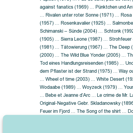
against fanatics (1969) … Pünktchen und A
… Rivalen unter roter Sonne (1971) … Ros
(1957) … Rosenkavalier (1925) … Salmonbe
Schimanski – Sünde (2004) … Schtonk (199
(1905) … Sierra Leone (1987) … Strohfeuer
(1981) … Tätowierung (1967) … The Deep (1
(2000) … The Wild Blue Yonder (2005) … Th
Tod eines Handlungsreisenden (1985) … Un
dem Pflaster ist der Strand (1975) … Way 
… Wheel of time (2003) … White Desert (19
Wodaabe (1989) … Woyzeck (1979) … Youn
… Bebe et Jeanne d’Arc … Le crime de Mr. 
Original-Negative Gebr. Skladanowsky (1896)
Feuer im Fjord … The Song of the shirt … 
ist die Heide … Lady Hamilton … Mütter ve