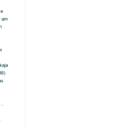
ze
y am
m
i
kaja
88)
au
 …
…