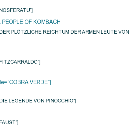
e=”NOSFERATU”]
R PEOPLE OF KOMBACH
title=”DER PLÖTZLICHE REICHTUM DER ARMEN LEUTE VON
e=”FITZCARRALDO”]
title=”COBRA VERDE”]
tle=”DIE LEGENDE VON PINOCCHIO”]
=”FAUST”]