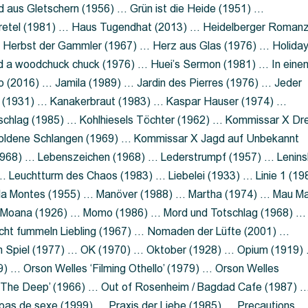
 aus Gletschern (1956) … Grün ist die Heide (1951) …
retel (1981) … Haus Tugendhat (2013) … Heidelberger Roman
 Herbst der Gammler (1967) … Herz aus Glas (1976) … Holida
a woodchuck chuck (1976) … Huei’s Sermon (1981) … In eine
no (2016) … Jamila (1989) … Jardin des Pierres (1976) … Jeder
aft (1931) … Kanakerbraut (1983) … Kaspar Hauser (1974) …
schlag (1985) … Kohlhiesels Töchter (1962) … Kommissar X Dre
goldene Schlangen (1969) … Kommissar X Jagd auf Unbekannt
1968) … Lebenszeichen (1968) … Lederstrumpf (1957) … Lenins
 Leuchtturm des Chaos (1983) … Liebelei (1933) … Linie 1 (19
ola Montes (1955) … Manöver (1988) … Martha (1974) … Mau M
 Moana (1926) … Momo (1986) … Mord und Totschlag (1968) …
icht fummeln Liebling (1967) … Nomaden der Lüfte (2001) …
m Spiel (1977) … OK (1970) … Oktober (1928) … Opium (1919)
) … Orson Welles ‘Filming Othello’ (1979) … Orson Welles
s ‘The Deep’ (1966) … Out of Rosenheim / Bagdad Cafe (1987) 
 pas de sexe (1999) … Praxis der Liebe (1985) … Precautions