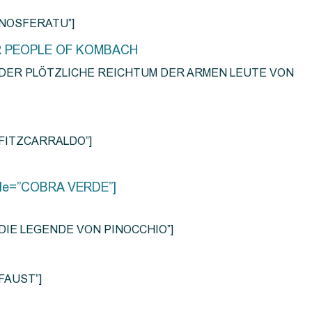
e=”NOSFERATU”]
R PEOPLE OF KOMBACH
title=”DER PLÖTZLICHE REICHTUM DER ARMEN LEUTE VON
e=”FITZCARRALDO”]
title=”COBRA VERDE”]
tle=”DIE LEGENDE VON PINOCCHIO”]
=”FAUST”]