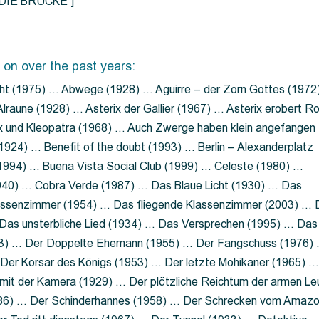
=”DIE BRÜCKE”]
 on over the past years:
ht (1975) … Abwege (1928) … Aguirre – der Zorn Gottes (1972
lraune (1928) … Asterix der Gallier (1967) … Asterix erobert R
ix und Kleopatra (1968) … Auch Zwerge haben klein angefangen
1924) … Benefit of the doubt (1993) … Berlin – Alexanderplatz
 (1994) … Buena Vista Social Club (1999) … Celeste (1980) …
1940) … Cobra Verde (1987) … Das Blaue Licht (1930) … Das
Klassenzimmer (1954) … Das fliegende Klassenzimmer (2003) …
Das unsterbliche Lied (1934) … Das Versprechen (1995) … Das
13) … Der Doppelte Ehemann (1955) … Der Fangschuss (1976)
Der Korsar des Königs (1953) … Der letzte Mohikaner (1965) 
mit der Kamera (1929) … Der plötzliche Reichtum der armen Le
86) … Der Schinderhannes (1958) … Der Schrecken vom Amaz