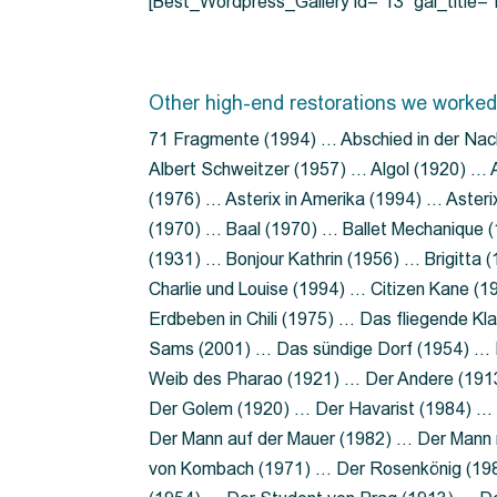
[Best_Wordpress_Gallery id=”13″ gal_title
Other high-end restorations we worked
71 Fragmente (1994) … Abschied in der Nac
Albert Schweitzer (1957) … Algol (1920) … A
(1976) … Asterix in Amerika (1994) … Aster
(1970) … Baal (1970) … Ballet Mechanique (
(1931) … Bonjour Kathrin (1956) … Brigitta
Charlie und Louise (1994) … Citizen Kane (
Erdbeben in Chili (1975) … Das fliegende 
Sams (2001) … Das sündige Dorf (1954) … 
Weib des Pharao (1921) … Der Andere (19
Der Golem (1920) … Der Havarist (1984) … 
Der Mann auf der Mauer (1982) … Der Mann 
von Kombach (1971) … Der Rosenkönig (19