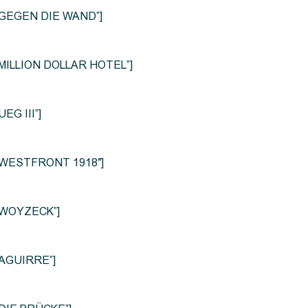
le=”GEGEN DIE WAND”]
e=”MILLION DOLLAR HOTEL”]
UEG III”]
le=”WESTFRONT 1918″]
e=”WOYZECK”]
=”AGUIRRE”]