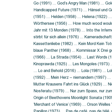
Go (1991) … God’s Angry Man (1981) … Gold
Handicapped Future (1971) … Hänsel und G
(1951) … Helden (1958) … Helena (1922) …
Wörthersee (1956) … How much wood would 
Jahr mit 13 Monden (1978) … Into the Infer
stirbt für sich allein (1976) … Kameradsch
Kassettenliebe (1982) … Kein Mord Kein Tot
blaue Panther (1968) … Kommissar X Drei 
(1966) … La Strada (1954) … Last Words (
Kinoprawda (1925) … Les Mongoles (1973) …
… Lo and Behold (2016) … Lola (1981) … L
(1992) … Mein Herz – niemandem (1997) …
Mutter Krausens Fahrt ins Glück (1929) … N
Nosferatu (1979) … Nur zum Spass, nur zu
Origin of Beethovens Moonlight Sonata (1909
‘Merchant of Venice’ (1969) … Orson Welle
Papillon (1973) … Pas de café, pas de télé,