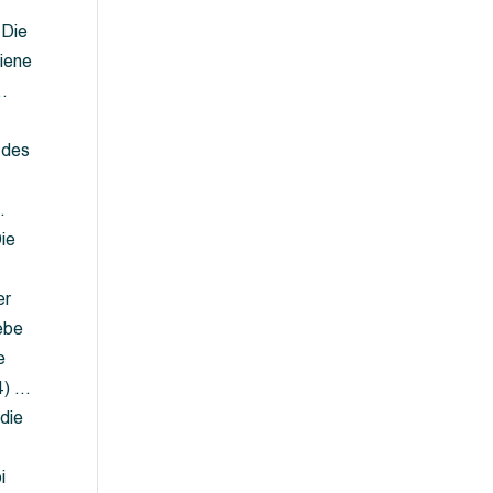
 Die
iene
…
 des
…
ie
er
ebe
e
4) …
die
…
i