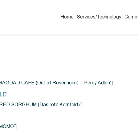
Home
Services/Technology
Comp
=”BAGDAD CAFÉ (Out of Rosenheim) – Percy Adlon”]
ELD
e=”RED SORGHUM (Das rote Kornfeld)”]
=”MOMO”]