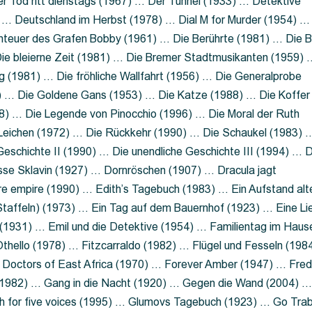
 Tod ritt dienstags (1967) … Der Tunnel (1933) … Detektive
 … Deutschland im Herbst (1978) … Dial M for Murder (1954) …
nteuer des Grafen Bobby (1961) … Die Berührte (1981) … Die B
ie bleierne Zeit (1981) … Die Bremer Stadtmusikanten (1959) 
g (1981) … Die fröhliche Wallfahrt (1956) … Die Generalprobe
0) … Die Goldene Gans (1953) … Die Katze (1988) … Die Koffer
8) … Die Legende von Pinocchio (1996) … Die Moral der Ruth
 Leichen (1972) … Die Rückkehr (1990) … Die Schaukel (1983) 
eschichte II (1990) … Die unendliche Geschichte III (1994) … D
sse Sklavin (1927) … Dornröschen (1907) … Dracula jagt
e empire (1990) … Edith’s Tagebuch (1983) … Ein Aufstand alt
 Staffeln) (1973) … Ein Tag auf dem Bauernhof (1923) … Eine Li
(1931) … Emil und die Detektive (1954) … Familientag im Haus
Othello (1978) … Fitzcarraldo (1982) … Flügel und Fesseln (198
ng Doctors of East Africa (1970) … Forever Amber (1947) … Fred
e (1982) … Gang in die Nacht (1920) … Gegen die Wand (2004) 
 for five voices (1995) … Glumovs Tagebuch (1923) … Go Trab