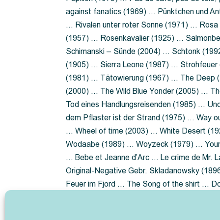
against fanatics (1969) … Pünktchen und A
… Rivalen unter roter Sonne (1971) … Ros
(1957) … Rosenkavalier (1925) … Salmonbe
Schimanski – Sünde (2004) … Schtonk (199
(1905) … Sierra Leone (1987) … Strohfeuer
(1981) … Tätowierung (1967) … The Deep (1
(2000) … The Wild Blue Yonder (2005) … Th
Tod eines Handlungsreisenden (1985) … Un
dem Pflaster ist der Strand (1975) … Way 
… Wheel of time (2003) … White Desert (19
Wodaabe (1989) … Woyzeck (1979) … Youn
… Bebe et Jeanne d’Arc … Le crime de Mr. 
Original-Negative Gebr. Skladanowsky (1896)
Feuer im Fjord … The Song of the shirt … 
ist die Heide … Lady Hamilton … Mütter ve