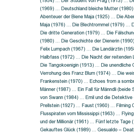
(1954) … Der Student von Prag (1913) … Der
(1969) … Deutschland bleiche Mutter (1980)
Abenteuer der Biene Maja (1925) … Die Abe
Maja (1976) … Die Blechtrommel (1979) … D
Die dritte Generation (1979) … Die Fälschun
(1980) … Die Geschichte der Dienerin (199
Felix Lumpach (1967) … Die Landärztin (195
Halbfass (1972) … Die Nacht der reitenden
Die Tangokoenigin (1913) … Die unendliche G
Verrohung des Franz Blum (1974) … Die wei
Frankenstein (1970) … Echoes from a sombr
Männer (1987) … Ein Fall für Männdli (beide
von Swann (1984) … Emil und die Detektive 
Prellstein (1927) … Faust (1960) … Filming 
Flusspiraten vom Mississippi (1963) … Flyi
und der Millionär (1961) … Fünf letzte Tag
Gekauftes Glück (1989) … Gesualdo – Death