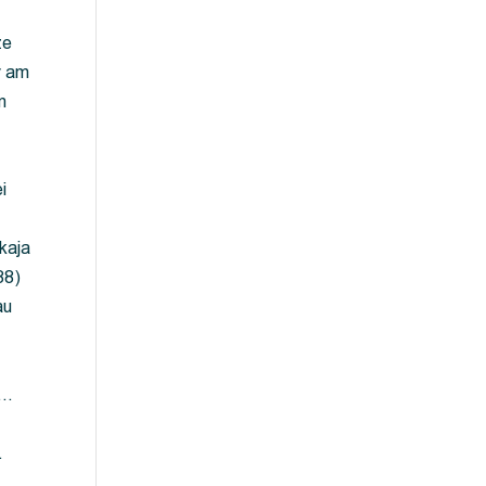
ze
y am
m
i
kaja
88)
au
 …
…