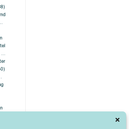
88)
rnd
 …
en
tel
) …
ter
30)
…
ug
ün