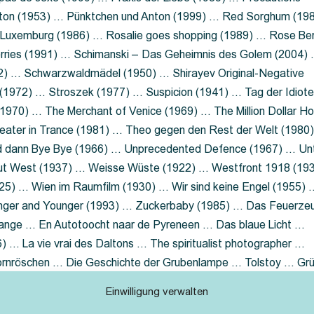
nton (1953) … Pünktchen und Anton (1999) … Red Sorghum (19
a Luxemburg (1986) … Rosalie goes shopping (1989) … Rose Be
rries (1991) … Schimanski – Das Geheimnis des Golem (2004)
2) … Schwarzwaldmädel (1950) … Shirayev Original-Negative
 (1972) … Stroszek (1977) … Suspicion (1941) … Tag der Idiot
970) … The Merchant of Venice (1969) … The Million Dollar Ho
eater in Trance (1981) … Theo gegen den Rest der Welt (1980
d dann Bye Bye (1966) … Unprecedented Defence (1967) … Un
out West (1937) … Weisse Wüste (1922) … Westfront 1918 (19
25) … Wien im Raumfilm (1930) … Wir sind keine Engel (1955) 
ger and Younger (1993) … Zuckerbaby (1985) … Das Feuerze
Lange … En Autotoocht naar de Pyreneen … Das blaue Licht …
 … La vie vrai des Daltons … The spiritualist photographer …
Dornröschen … Die Geschichte der Grubenlampe … Tolstoy … Gr
rzaget nicht … Ruttmann Werbefilme
Einwilligung verwalten