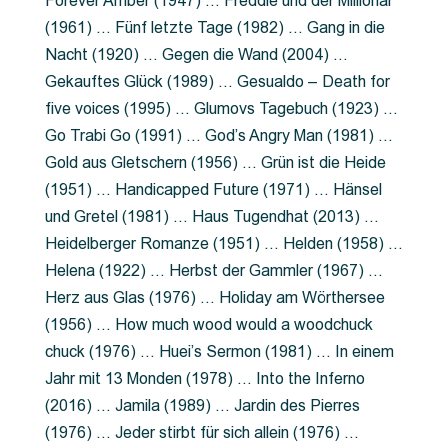
Forever Amber (1947) … Freddie und der Millionär
(1961) … Fünf letzte Tage (1982) … Gang in die
Nacht (1920) … Gegen die Wand (2004) …
Gekauftes Glück (1989) … Gesualdo – Death for
five voices (1995) … Glumovs Tagebuch (1923) …
Go Trabi Go (1991) … God’s Angry Man (1981) …
Gold aus Gletschern (1956) … Grün ist die Heide
(1951) … Handicapped Future (1971) … Hänsel
und Gretel (1981) … Haus Tugendhat (2013) …
Heidelberger Romanze (1951) … Helden (1958) …
Helena (1922) … Herbst der Gammler (1967) …
Herz aus Glas (1976) … Holiday am Wörthersee
(1956) … How much wood would a woodchuck
chuck (1976) … Huei’s Sermon (1981) … In einem
Jahr mit 13 Monden (1978) … Into the Inferno
(2016) … Jamila (1989) … Jardin des Pierres
(1976) … Jeder stirbt für sich allein (1976) …