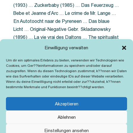
(1993) … Zuckerbaby (1985) … Das Feuerzeug …
Bebe et Jeanne d’Arc … Le crime de Mr. Lange …
En Autotoocht naar de Pyreneen … Das blaue
Licht … Original-Negative Gebr. Skladanowsky
(1896) … La vie vrai des Daltons … The spiritualist
photographer … Feuer im Fjord … The Song of the
Einwilligung verwalten
shirt … Dornröschen … Die Geschichte der
Um dir ein optimales Erlebnis zu bieten, verwenden wir Technologien wie
Grubenlampe … Tolstoy … Grün ist die Heide …
Cookies, um Ger??teinformationen zu speichern und/oder darauf
Lady Hamilton … Mütter verzaget nicht …
zuzugreifen. Wenn du diesen Technologien zustimmst, k??nnen wir Daten
wie das Surfverhalten oder eindeutige IDs auf dieser Website verarbeiten.
Ruttmann Werbefilme
Wenn du deine Einwillligung nicht erteilst oder zur??ckziehst, k??nnen
bestimmte Merkmale und Funktionen beeintr??chtigt werden.
Akzeptieren
Ablehnen
Kontakt
Impressum
Cookie-Richtlinie (EU)
Einstellungen ansehen