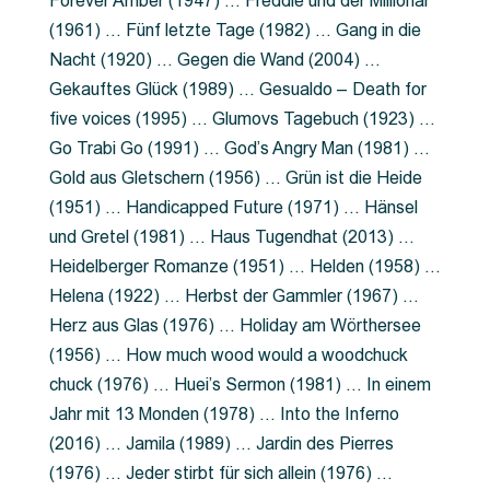
Forever Amber (1947) … Freddie und der Millionär
(1961) … Fünf letzte Tage (1982) … Gang in die
Nacht (1920) … Gegen die Wand (2004) …
Gekauftes Glück (1989) … Gesualdo – Death for
five voices (1995) … Glumovs Tagebuch (1923) …
Go Trabi Go (1991) … God’s Angry Man (1981) …
Gold aus Gletschern (1956) … Grün ist die Heide
(1951) … Handicapped Future (1971) … Hänsel
und Gretel (1981) … Haus Tugendhat (2013) …
Heidelberger Romanze (1951) … Helden (1958) …
Helena (1922) … Herbst der Gammler (1967) …
Herz aus Glas (1976) … Holiday am Wörthersee
(1956) … How much wood would a woodchuck
chuck (1976) … Huei’s Sermon (1981) … In einem
Jahr mit 13 Monden (1978) … Into the Inferno
(2016) … Jamila (1989) … Jardin des Pierres
(1976) … Jeder stirbt für sich allein (1976) …