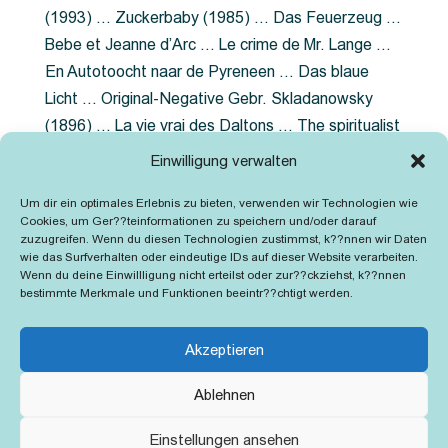
(1993) … Zuckerbaby (1985) … Das Feuerzeug …
Bebe et Jeanne d’Arc … Le crime de Mr. Lange …
En Autotoocht naar de Pyreneen … Das blaue
Licht … Original-Negative Gebr. Skladanowsky
(1896) … La vie vrai des Daltons … The spiritualist
photographer … Feuer im Fjord … The Song of the
Einwilligung verwalten
shirt … Dornröschen … Die Geschichte der
Um dir ein optimales Erlebnis zu bieten, verwenden wir Technologien wie
Grubenlampe … Tolstoy … Grün ist die Heide …
Cookies, um Ger??teinformationen zu speichern und/oder darauf
Lady Hamilton … Mütter verzaget nicht …
zuzugreifen. Wenn du diesen Technologien zustimmst, k??nnen wir Daten
wie das Surfverhalten oder eindeutige IDs auf dieser Website verarbeiten.
Ruttmann Werbefilme
Wenn du deine Einwillligung nicht erteilst oder zur??ckziehst, k??nnen
bestimmte Merkmale und Funktionen beeintr??chtigt werden.
Akzeptieren
Ablehnen
Kontakt
Impressum
Cookie-Richtlinie (EU)
Einstellungen ansehen