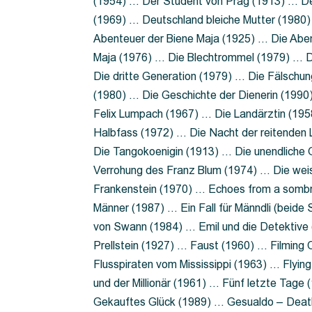
(1954) … Der Student von Prag (1913) … Der
(1969) … Deutschland bleiche Mutter (1980)
Abenteuer der Biene Maja (1925) … Die Abe
Maja (1976) … Die Blechtrommel (1979) … D
Die dritte Generation (1979) … Die Fälschun
(1980) … Die Geschichte der Dienerin (199
Felix Lumpach (1967) … Die Landärztin (195
Halbfass (1972) … Die Nacht der reitenden
Die Tangokoenigin (1913) … Die unendliche G
Verrohung des Franz Blum (1974) … Die wei
Frankenstein (1970) … Echoes from a sombr
Männer (1987) … Ein Fall für Männdli (beide
von Swann (1984) … Emil und die Detektive 
Prellstein (1927) … Faust (1960) … Filming 
Flusspiraten vom Mississippi (1963) … Flyi
und der Millionär (1961) … Fünf letzte Tag
Gekauftes Glück (1989) … Gesualdo – Death