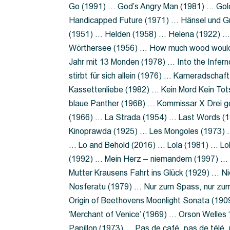
Go (1991) … God’s Angry Man (1981) … Gold
Handicapped Future (1971) … Hänsel und G
(1951) … Helden (1958) … Helena (1922) …
Wörthersee (1956) … How much wood would 
Jahr mit 13 Monden (1978) … Into the Infer
stirbt für sich allein (1976) … Kameradsch
Kassettenliebe (1982) … Kein Mord Kein Tot
blaue Panther (1968) … Kommissar X Drei 
(1966) … La Strada (1954) … Last Words (
Kinoprawda (1925) … Les Mongoles (1973) …
… Lo and Behold (2016) … Lola (1981) … L
(1992) … Mein Herz – niemandem (1997) …
Mutter Krausens Fahrt ins Glück (1929) … N
Nosferatu (1979) … Nur zum Spass, nur zu
Origin of Beethovens Moonlight Sonata (1909
‘Merchant of Venice’ (1969) … Orson Welle
Papillon (1973) … Pas de café, pas de télé,