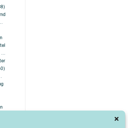
88)
rnd
 …
en
tel
) …
ter
30)
…
ug
ün