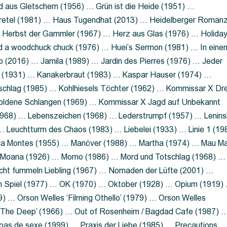
 aus Gletschern (1956) … Grün ist die Heide (1951) …
retel (1981) … Haus Tugendhat (2013) … Heidelberger Roman
 Herbst der Gammler (1967) … Herz aus Glas (1976) … Holida
a woodchuck chuck (1976) … Huei’s Sermon (1981) … In eine
no (2016) … Jamila (1989) … Jardin des Pierres (1976) … Jeder
aft (1931) … Kanakerbraut (1983) … Kaspar Hauser (1974) …
schlag (1985) … Kohlhiesels Töchter (1962) … Kommissar X Dre
goldene Schlangen (1969) … Kommissar X Jagd auf Unbekannt
1968) … Lebenszeichen (1968) … Lederstrumpf (1957) … Lenins
 Leuchtturm des Chaos (1983) … Liebelei (1933) … Linie 1 (19
ola Montes (1955) … Manöver (1988) … Martha (1974) … Mau M
 Moana (1926) … Momo (1986) … Mord und Totschlag (1968) …
icht fummeln Liebling (1967) … Nomaden der Lüfte (2001) …
m Spiel (1977) … OK (1970) … Oktober (1928) … Opium (1919)
) … Orson Welles ‘Filming Othello’ (1979) … Orson Welles
s ‘The Deep’ (1966) … Out of Rosenheim / Bagdad Cafe (1987) 
 pas de sexe (1999) … Praxis der Liebe (1985) … Precautions