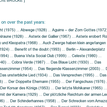
=”DIE BRÜCKE”]
 on over the past years:
ht (1975) … Abwege (1928) … Aguirre – der Zorn Gottes (1972
lraune (1928) … Asterix der Gallier (1967) … Asterix erobert R
ix und Kleopatra (1968) … Auch Zwerge haben klein angefangen
1924) … Benefit of the doubt (1993) … Berlin – Alexanderplatz
 (1994) … Buena Vista Social Club (1999) … Celeste (1980) …
1940) … Cobra Verde (1987) … Das Blaue Licht (1930) … Das
Klassenzimmer (1954) … Das fliegende Klassenzimmer (2003) …
Das unsterbliche Lied (1934) … Das Versprechen (1995) … Das
13) … Der Doppelte Ehemann (1955) … Der Fangschuss (1976)
Der Korsar des Königs (1953) … Der letzte Mohikaner (1965) 
mit der Kamera (1929) … Der plötzliche Reichtum der armen Le
86) … Der Schinderhannes (1958) … Der Schrecken vom Amaz