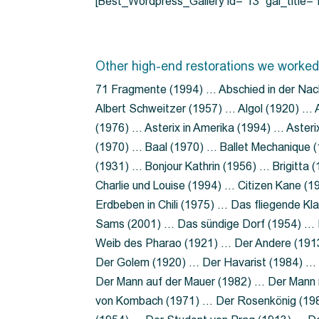
[Best_Wordpress_Gallery id=”13″ gal_title
Other high-end restorations we worked
71 Fragmente (1994) … Abschied in der Nac
Albert Schweitzer (1957) … Algol (1920) … A
(1976) … Asterix in Amerika (1994) … Aster
(1970) … Baal (1970) … Ballet Mechanique (
(1931) … Bonjour Kathrin (1956) … Brigitta
Charlie und Louise (1994) … Citizen Kane (
Erdbeben in Chili (1975) … Das fliegende 
Sams (2001) … Das sündige Dorf (1954) … 
Weib des Pharao (1921) … Der Andere (19
Der Golem (1920) … Der Havarist (1984) … 
Der Mann auf der Mauer (1982) … Der Mann 
von Kombach (1971) … Der Rosenkönig (19