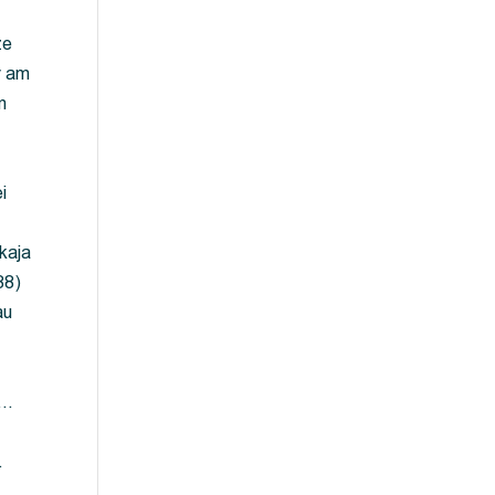
ze
y am
m
i
kaja
88)
au
 …
…