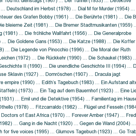
 Tod ritt dienstags (1967) … Der Tunnel (1933) … Detektive
 … Deutschland im Herbst (1978) … Dial M for Murder (1954) …
nteuer des Grafen Bobby (1961) … Die Berührte (1981) … Die B
ie bleierne Zeit (1981) … Die Bremer Stadtmusikanten (1959) 
g (1981) … Die fröhliche Wallfahrt (1956) … Die Generalprobe
0) … Die Goldene Gans (1953) … Die Katze (1988) … Die Koffer
8) … Die Legende von Pinocchio (1996) … Die Moral der Ruth
 Leichen (1972) … Die Rückkehr (1990) … Die Schaukel (1983) 
eschichte II (1990) … Die unendliche Geschichte III (1994) … D
sse Sklavin (1927) … Dornröschen (1907) … Dracula jagt
e empire (1990) … Edith’s Tagebuch (1983) … Ein Aufstand alt
 Staffeln) (1973) … Ein Tag auf dem Bauernhof (1923) … Eine Li
(1931) … Emil und die Detektive (1954) … Familientag im Haus
Othello (1978) … Fitzcarraldo (1982) … Flügel und Fesseln (198
ng Doctors of East Africa (1970) … Forever Amber (1947) … Fred
e (1982) … Gang in die Nacht (1920) … Gegen die Wand (2004) 
 for five voices (1995) … Glumovs Tagebuch (1923) … Go Trab