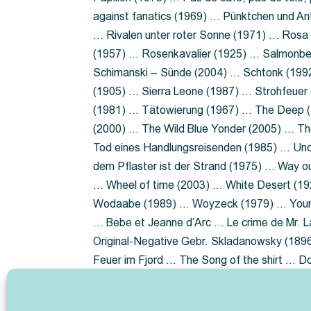
against fanatics (1969) … Pünktchen und A
… Rivalen unter roter Sonne (1971) … Ros
(1957) … Rosenkavalier (1925) … Salmonbe
Schimanski – Sünde (2004) … Schtonk (199
(1905) … Sierra Leone (1987) … Strohfeuer
(1981) … Tätowierung (1967) … The Deep (1
(2000) … The Wild Blue Yonder (2005) … Th
Tod eines Handlungsreisenden (1985) … Un
dem Pflaster ist der Strand (1975) … Way 
… Wheel of time (2003) … White Desert (19
Wodaabe (1989) … Woyzeck (1979) … Youn
… Bebe et Jeanne d’Arc … Le crime de Mr. 
Original-Negative Gebr. Skladanowsky (1896)
Feuer im Fjord … The Song of the shirt … 
ist die Heide … Lady Hamilton … Mütter ve