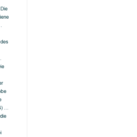
 Die
iene
…
 des
…
ie
er
ebe
e
4) …
die
…
i