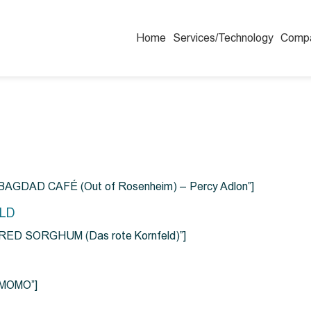
Home
Services/Technology
Comp
=”BAGDAD CAFÉ (Out of Rosenheim) – Percy Adlon”]
ELD
e=”RED SORGHUM (Das rote Kornfeld)”]
=”MOMO”]