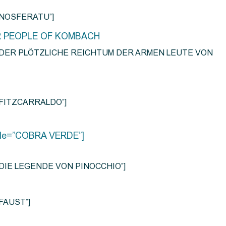
e=”NOSFERATU”]
R PEOPLE OF KOMBACH
title=”DER PLÖTZLICHE REICHTUM DER ARMEN LEUTE VON
e=”FITZCARRALDO”]
title=”COBRA VERDE”]
tle=”DIE LEGENDE VON PINOCCHIO”]
=”FAUST”]