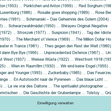
nton (1953) … Pünktchen und Anton (1999) … Red Sorghum (19
a Luxemburg (1986) … Rosalie goes shopping (1989) … Rose Be
rries (1991) … Schimanski – Das Geheimnis des Golem (2004)
2) … Schwarzwaldmädel (1950) … Shirayev Original-Negative
 (1972) … Stroszek (1977) … Suspicion (1941) … Tag der Idiot
970) … The Merchant of Venice (1969) … The Million Dollar Ho
eater in Trance (1981) … Theo gegen den Rest der Welt (1980
d dann Bye Bye (1966) … Unprecedented Defence (1967) … Un
out West (1937) … Weisse Wüste (1922) … Westfront 1918 (19
25) … Wien im Raumfilm (1930) … Wir sind keine Engel (1955) 
ger and Younger (1993) … Zuckerbaby (1985) … Das Feuerze
Lange … En Autotoocht naar de Pyreneen … Das blaue Licht …
 … La vie vrai des Daltons … The spiritualist photographer …
Dornröschen … Die Geschichte der Grubenlampe … Tolstoy … Gr
rzaget nicht … Ruttmann Werbefilme
Einwilligung verwalten