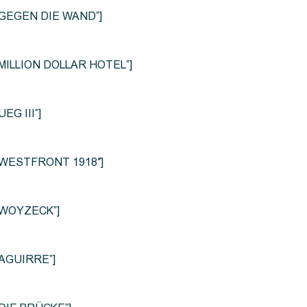
le=”GEGEN DIE WAND”]
e=”MILLION DOLLAR HOTEL”]
UEG III”]
le=”WESTFRONT 1918″]
e=”WOYZECK”]
=”AGUIRRE”]